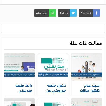
WhatsApp
Twitter
Facebook
مقالات ذات صلة
سبب عدم
دخول منصة
رابط منصة
ظهور بيانات
مدرستي عن
مدرستي
منصة مدرستي
طريق الجوال
تسجيل الدخول
للطلاب
1448
مايكروسوفت
2026