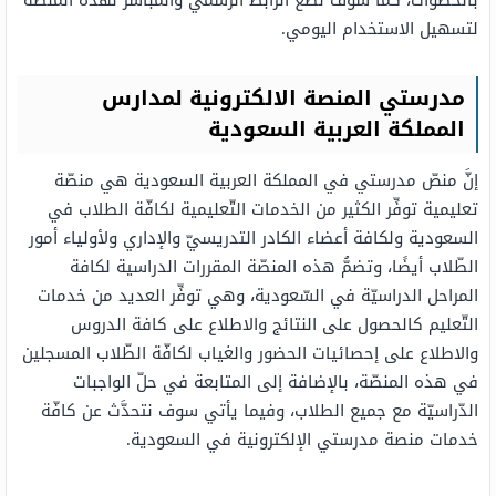
بالخطوات، كما سوف نضع الرّابط الرّسميّ والمباشر لهذه المنصّة
لتسهيل الاستخدام اليومي.
مدرستي المنصة الالكترونية لمدارس
المملكة العربية السعودية
إنَّ منصّ مدرستي في المملكة العربية السعودية هي منصّة
تعليمية توفِّر الكثير من الخدمات التّعليمية لكافّة الطلاب في
السعودية ولكافة أعضاء الكادر التدريسيّ والإداري ولأولياء أمور
الطّلاب أيضًا، وتضمُّ هذه المنصّة المقررات الدراسية لكافة
المراحل الدراسيّة في السّعودية، وهي توفِّر العديد من خدمات
التّعليم كالحصول على النتائج والاطلاع على كافة الدروس
والاطلاع على إحصائيات الحضور والغياب لكافّة الطّلاب المسجلين
في هذه المنصّة، بالإضافة إلى المتابعة في حلّ الواجبات
الدّراسيّة مع جميع الطلاب، وفيما يأتي سوف نتحدَّث عن كافّة
خدمات منصة مدرستي الإلكترونية في السعودية.