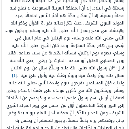
وسلم- وتحتفل عدّة دولٍ إسلاميّة في هذا اليوم وتُعدّه عطلةً
رسميّة في البلاد، إلا أنّ المملكة العربية السعودية لا تمنح فيه
عطلةً رسمية، إلا أنّ سكان مكّة هم أكثر النّاس احتفالًا بعيد
المولد النبوي الشريف، حيث يتمّ إحيائه بقراءة القرآن وذكر الله
والإنشاد في مدح رسول الله -صلى الله عليه وسلم- ويكون مولد
النّبي -صلى الله عليه وسلم- يوم الإثنين في عام الفيل في
شِعب بني هام بمكّة المكرّمة، وقد كان النّبيّ -صلى الله عليه
وسلم- يصوم يوم الإثنين، فسأله الصّحابة عن سبب صيامه، فقد
روى الصحابي الجليل أبو قتادة الحارث بن ربعي -رضي الله عنه-
قال: “أن رسولَ اللهِ صلى اللهُ عليهِ وسلَّمَ سئل عن يومِ الاثنينِ
فقال ذلك يومٌ ولدتُ فيه ويومٌ بعثتُ فيه وأنزل عليّ فيه”.
[1]
ولذلك فإنّ المسلمين يفرحون بيوم ولادة النّبي -صلى الله عليه
وسلّم- ويشكرون الله في ذكرى مولده على نعمة الإسلام وعلى
نعمة أن أرسل لهم رسولٌ منهم ليهديهم ويخرجهم من الظّلمات
إلى النور، ويُعدّ الفاطميّون أوّل من احتفل في يوم المولد النّبوي
الشريف، ومن الجدير بالذّكر أنّ معظم أهل العلم يرونه بدة وغير
جائز، وبعضهم يراه بدعةً حسنة، ويجوز للمسلم أن يحتفل به
بإحياء العبادات والطّاعات والابتعاد عن البدع والمغالاة والله أعلم.