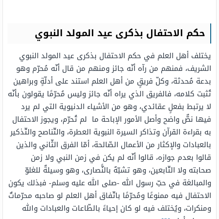
حكم الاحتفال بذكرى عيد المولد النبوي
يختلف أهل العلم في حكم الاحتفال بذكرى عيد المولد النبوي
الشريف، فمنهم من رآه أنّه جائز ومنهم من قال أنّه مُحرّم وهو
بدعة مُحدثة، وكلّ فريقٍ من أهل العلم استند على أدلّةٍ وبراهين
تُثبت كلامه، فالفريق الذي يراه أنّه جائز وليس مُحرّمًا يقولون بأنّه
لا يرتبط بفعلٍ عقائدي، وهو من الأشياء الدنيوية التي لم يرد
فيها نصٌّ واضح وأصل الأمور الإباحة ما لم تُحرّم، ويجوز الاحتفال
به بقراءة القرآن وتذاكر السيرة النبوية العطرة، والتّناصح والتّذكير
بالعبادات والإكثار من الأعمال الصّالحة، أمّا الفرق الثّاني والذين
قالوا بعدم جوازه، قالوا أنّه لم يكن في زمن النبي ولا زمن
صحابته ولا التّابعين، وهو تشبّهٌ بالنًّصارى، وهو وسيلةٌ للغلوّ
والمبالغة في حبّ رسول الله -صلى الله عليه وسلم- فبذلك يكون
الاحتفال فيه ممنوعًا ومُحرّمًا باتّفاق أهل العلم لو صاحبه محرّماتٌ
ومنكرات، ويُختلف فيه لو كان إحياءً بالطّاعات والعبادات والله