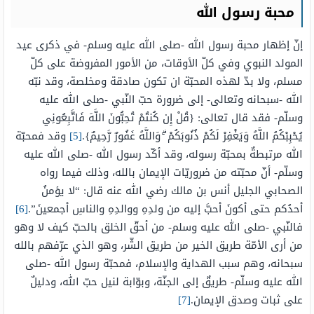
محبة رسول الله
إنّ إظهار محبة رسول الله -صلى الله عليه وسلم- في ذكرى عيد
المولد النبوي وفي كلّ الأوقات، من الأمور المفروضة على كلّ
مسلم، ولا بدّ لهذه المحبّة ان تكون صادقة ومخلصة، وقد نبّه
الله -سبحانه وتعالى- إلى ضرورة حبّ النّبي -صلى الله عليه
وسلّم- فقد قال تعالى: {قُلْ إِن كُنتُمْ تُحِبُّونَ اللَّهَ فَاتَّبِعُونِي
يُحْبِبْكُمُ اللَّهُ وَيَغْفِرْ لَكُمْ ذُنُوبَكُمْ ۗ وَاللَّهُ غَفُورٌ رَّحِيمٌ}.
[5]
وقد فمحبّة
الله مرتبطةٌ بمحبّة رسوله، وقد أكّد رسول الله -صلى الله عليه
وسلّم- أنّ محبّته من ضروريّات الإيمان بالله، وذلك فيما رواه
الصحابي الجليل أنس بن مالك رضي الله عنه قال: “لا يؤمنُ
أحدُكم حتى أكونَ أحبَّ إليه من ولدِهِ ووالدِهِ والناسِ أجمعينَ”.
[6]
فالنّبي -صلى الله عليه وسلم- من أحقّ الخلق بالحبّ كيف لا وهو
من أرى الأمّة طريق الخير من طريق الشّر، وهو الذي عرّفهم بالله
سبحانه، وهم سبب الهداية والإسلام، فمحبّة رسول الله -صلى
الله عليه وسلّم- طريقٌ إلى الجنّة، وبوّابة لنيل حبّ الله، ودليلٌ
على ثبات وصدق الإيمان.
[7]