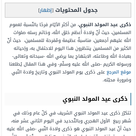
جدول المحتويات
[
إظهار
]
ذكرى عيد المولد النبوي
، من أكثر الأيّام فرحًا بالنّسبة لعموم
المسلمين، حيث أنّ ولادة أعظم خلق الله، وخاتم رسله صلوات
الله عليهم أجمعين، مناسبةٌ عظيمة ومُفرحة للمسلمين، حيث أنّ
الكثير من المسلمين ينتظرون هذا اليوم للاحتفال به، وإحيائه
بعبادة الله وطاعته، الابتهاج بما يرضي الله -سبحانه وتعالى-
ورسوله الكريم -صلى الله عليه وسلّم- وفي هذا المقال يُطلعنا
موقع المرجع
على ذكرى يوم المولد النبوي وتاريخ ولادة النّبي
وضرورة محبّته.
ذكرى عيد المولد النبوي
تتكرّر ذكرى عيد المولد النبوي الشريف في كلّ عام وذلك في
شهر ربيع الأول الهجري وبالتّحديد في اليوم الثاني عشر منه،
حيث أنّ عيد المولد النبوي هو ذكرى ولادة النّبي -صلى الله عليه