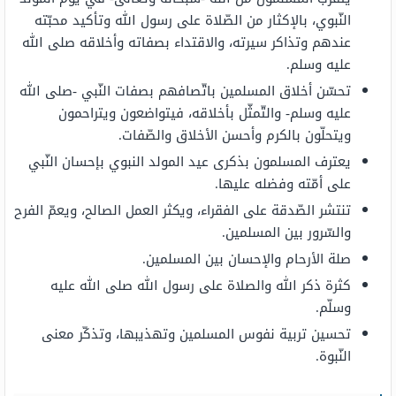
النّبوي، بالإكثار من الصّلاة على رسول الله وتأكيد محبّته
عندهم وتذاكر سيرته، والاقتداء بصفاته وأخلاقه صلى الله
عليه وسلم.
تحسّن أخلاق المسلمين باتّصافهم بصفات النّبي -صلى الله
عليه وسلم- والتّمثّل بأخلاقه، فيتواضعون ويتراحمون
ويتحلّون بالكرم وأحسن الأخلاق والصّفات.
يعترف المسلمون بذكرى عيد المولد النبوي بإحسان النّبي
على أمّته وفضله عليها.
تنتشر الصّدقة على الفقراء، ويكثر العمل الصالح، ويعمّ الفرح
والسّرور بين المسلمين.
صلة الأرحام والإحسان بين المسلمين.
كثرة ذكر الله والصلاة على رسول الله صلى الله عليه
وسلّم.
تحسين تربية نفوس المسلمين وتهذيبها، وتذكّر معنى
النّبوة.