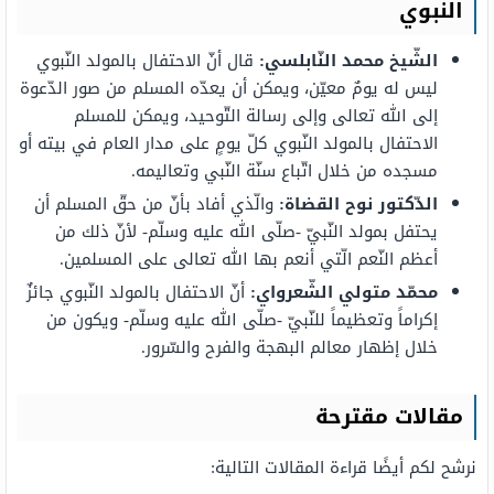
النبوي
الشّيخ محمد النّابلسي:
قال أنّ الاحتفال بالمولد النّبوي
ليس له يومٌ معيّن، ويمكن أن يعدّه المسلم من صور الدّعوة
إلى الله تعالى وإلى رسالة التّوحيد، ويمكن للمسلم
الاحتفال بالمولد النّبوي كلّ يومٍ على مدار العام في بيته أو
مسجده من خلال اتّباع سنّة النّبي وتعاليمه.
الدّكتور نوح القضاة:
والّذي أفاد بأنّ من حقّ المسلم أن
يحتفل بمولد النّبيّ -صلّى الله عليه وسلّم- لأنّ ذلك من
أعظم النّعم الّتي أنعم بها الله تعالى على المسلمين.
محمّد متولي الشّعرواي:
أنّ الاحتفال بالمولد النّبوي جائزٌ
إكراماً وتعظيماً للنّبيّ -صلّى الله عليه وسلّم- ويكون من
خلال إظهار معالم البهجة والفرح والسّرور.
مقالات مقترحة
نرشح لكم أيضًا قراءة المقالات التالية: