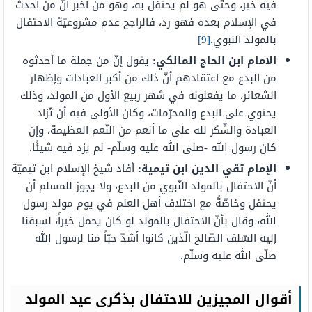
فيه خير، وحتّى هو لم يحتفل به، وهو من أخبر أنّ من أحدث
في الإسلام بعده فهو رد، فالراجح عدم مشروعيّة الاحتفال
بالمولد النبوي.
[9]
الامام ابن الحاج المالكي:
يقول إنّ من جملة ما أحدثوه
من البدع مع اعتقادهم أنّ ذلك من أكبر العبادات وإظهار
الشعائر، ما يفعلونه في شهر ربيع الأول من المولد، وذلك
يحتوي على البدع والمحرّمات، وكان الأولى فيه أن تُزاد
العبادة والشّكر لله على ما أنعم من النّعم العظيمة، وإن
كان رسول الله -صلى الله عليه وسلّم- لم يزد فيه شيئًا.
الإمام تقي الدين ابن تيمية:
أفاد شيخ الإسلام ابن تيميّة
أنّ الاحتفال بالمولد النّبوي من البدع، ولا يجوز للمسلم أن
يحتفل وخاصّةً مع اختلاف أهل العلم في يوم مولد رسول
الله، وقال بأنّ الاحتفال بالمولد لو كان يحمل خيراً، لسبقنا
إليه السّلف الصّالح الّذين كانوا أشدّ حبّاً منا لرسول الله
صلّى الله عليه وسلّم.
أقوال المجيزين للاحتفال بذكرى عيد المولد