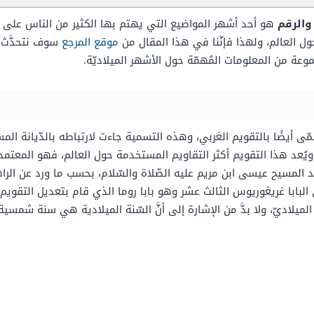
والرقم
هو أحد أشهر المواضيع التي يهتم بها الكثير من الناس على ا
حول العالم، ولهذا فإنّنا في هذا المقال من
موقع المرجع
سوف نتحدَّث ع
وعة من المعلومات المُهمّة حول الأشهر الميلاديّة.
ى أيضًا بالتقويم الغربي، وهذه التسمية جاءت لارتباطه بالدّيانة المس
، ويُعد هذا التقويم أكثر التقاويم المستخدمة حول العالم، فهو المعتمد ف
لد المسيح عيسى ابن مريم عليه الصّلاة والسّلام، بحسب ما ورد عن الر
بابا غريغوريوس الثالث عشر وهو بابا روما الذي قام بتعديل التقويم ال
ميلاديّ، ولا بدَّ من الإشارة إلى أنَّ السّنة الميلادية هي سنة شمس