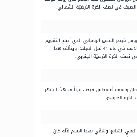
وس قيصر القصير الروماني الذي أصلح التقويم
والذي نُسب إليه التقويم اليولياني الذي ظلَّ يُستخدم حتّى القرن السادس عشر الميلادي، وقد سّمي هذا الشهر بهذا الاسم في عام 44 قبل الميلاد، ويتألف هذا
لرومان واسمه أغسطس قيصر، ويتألف هذا الشهر
 شهر سبتمبر وهو اسم يرجع إلى كلمة septem، وهي كلمة يونانية تعني السّابع، وسُمِّي بهذا الاسم لأنّه كان