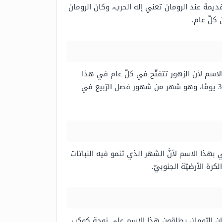
مة عند الرومان تعني إله الحرب، وكان الرومان
لاسم لأن الزهور تتفتّح في كلّ عام في هذا
الشّهر، وقيل أيضًا إنَّ سبب تسميته يعود لاسم إله يوناني وهو أفروديت، وجدير بالذّكر إنَّ شهر أبريل نيسان يتألّف من 30 يومًا، وهو شهر من شهور فصل الرّبيع في
هذا الاسم لأنَّ الشهر الذي تنمو فيه النباتات
ن الرّومان يطلقون هذا الاسم على زوجة كوكب