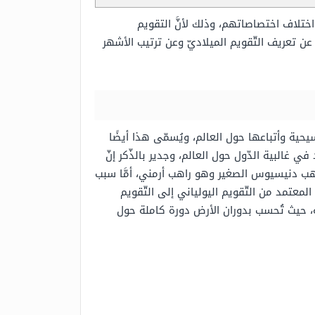
ختلاف اختصاصاتهم، وذلك لأنَّ التقويم
ن تعريف التّقويم الميلاديّ وعن ترتيب الأشهر
يحية وأتباعها حول العالم، ويُسمّى هذا أيضًا
ي غالبية الدّول حول العالم، وجدير بالذّكر إنّ
اهب دنيسيوس الصغير وهو راهب أرمني، أمَّا سبب
معتمد من التّقويم اليولياني إلى التّقويم
ية، حيث تُحسب بدوران الأرض دورة كاملة حول