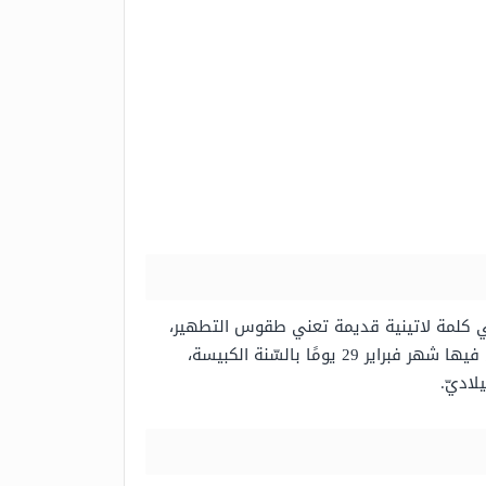
هي كلمة لاتينية قديمة تعني طقوس التطهير،
وجدير بالذّكر إنَّ شهر فبراير يتألف من 28 يومًا ويأتي 29 يومًا في كلّ أربع سنوات مرّة واحدة، وتُسمّى السنة التي يأتي فيها شهر فبراير 29 يومًا بالسّنة الكبيسة،