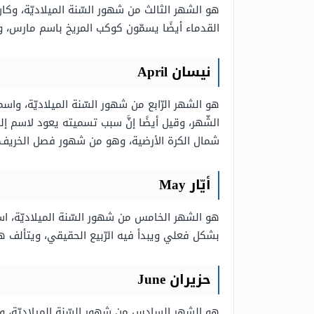
هو الشهر الثالث من شهور السّنة الميلاديّة، وك
القدماء أيضًا يسمّون كوكب المريخ باسم مارس، وجدير بالذّكر إنَّ شهر 
نيسان April
هو الشهر الرّابع من شهور السّنة الميلاديّة، وا
شمال الكرة الأرضية، وهو من شهور فصل الخريف 
أيّار May
هو الشهر الخامس من شهور السّنة الميلاديّة، اسم
بشكل فعلي ويبدأ فيه الرّبيع الحقيقي، ويتألف هذا الشهر من 31 يومًا، ويأتي هذا الشهر في فصل الخريف في 
حزيران June
هو الشهر السادس من شهور السّنة الميلاديّة، و