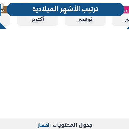
جدول المحتويات
[
إظهار
]