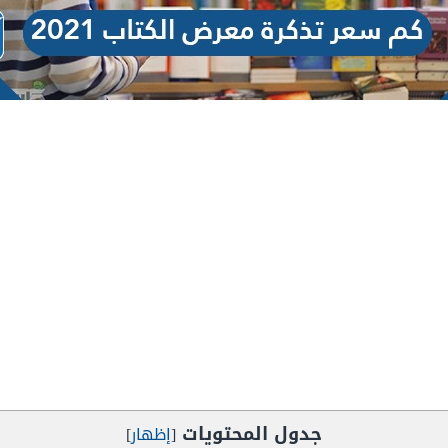
جدول المحتويات
[
إظهار
]