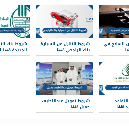
 السلاح في
شروط التنازل عن السيارة
شروط بنك الت
بنك الراجحي 1448
الج
كفيل
لتقاعد
شروط تمويل عبداللطيف
144
جميل 1448