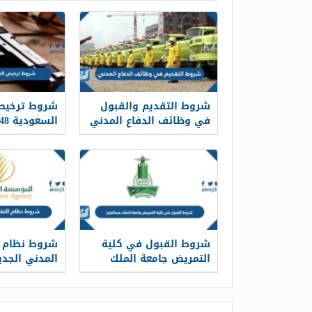
شروط التقديم والقبول
شروط ترخيص
في وظائف الدفاع المدني
السعودية 1448
1448
شروط القبول في كلية
شروط نظام ا
التمريض جامعة الملك
المدني الجديد 8
عبدالعزيز 1448