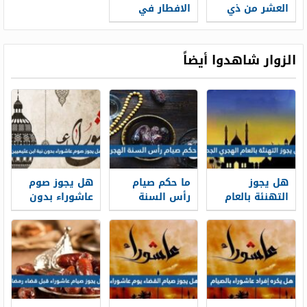
العشر من ذي
الافطار في
الحجة بنيتين
صيام العشر من
ذي الحجه
الزوار شاهدوا أيضاً
هل يجوز
ما حكم صيام
هل يجوز صوم
التهنئة بالعام
رأس السنة
عاشوراء بدون
الهجري الجديد
الهجرية
نية ابن عثيميين
1448