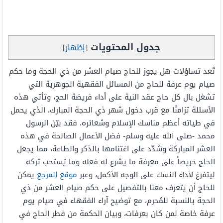
جدول المحتويات
[
إظهار
]
تُعد تساؤلات هل يجوز للحاج صيام العشر من ذي الحجة وما حكم
صيام يوم عرفة للحاج من المسائل الفقهية الجوهرية التي
تشغل بال كل حاج عقد النية على أداء فريضة الحج، وتأتي هذه
الأسئلة تزامنًا مع قرب دخول شهر ذي الحجة المبارك، الذي يحمل
في طياته أعظم مناسك الإسلام وشعائره. فقد بيّن الرسول
محمد -صلى الله عليه وسلم- فضل الأعمال الصالحة في هذه
العشر المباركة وشدّد على اغتنامها بالذكر والطاعة، مما يجعل
الحاج حريصاً على معرفة ما يشرع له فعله وما يُستحب تركه
ليتفرغ لأداء النسك على الوجه الأكمل، وعبر
موقع المرجع
يمكن
للحاج أن يتعرف معنا بالتفصيل على حكم صيام العشر من ذي
الحجة بالنسبة للمُحرم، مع توضيح آراء الفقهاء في صيام يوم
عرفة خاصة لمن كان بعرفات، وبيان الحكمة من فطر الحاج في