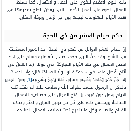
ذلك اليوم العظيم ليقوى على الدعاء والابتهال، كما يسلط
المقال الضوء على أفضل الأعمال التي يمكن للحاج تقديمها في
هذه الأيام المعلومات ليجمع بين أجر الزمان وبركة المكان.
حكم صيام العشر من ذي الحجة
إنّ صيام العشر الاوائل من شهر ذي الحجة أحد الامور المستحبّة
في الشرع، وقد حثَّ النبي محمد صلى الله عليه وسلم على اداء
افضل الأعمال في تلك الأيام المباركة، في قوله: (ما العَمَلُ في
أيَّامٍ أفْضَلَ منها في هذِه؟ قالوا: ولَا الجِهَادُ؟ قَالَ: ولَا الجِهَادُ،
إلَّا رَجُلٌ خَرَجَ يُخَاطِرُ بنَفْسِهِ ومَالِهِ، فَلَمْ يَرْجِعْ بشيءٍ).
[1]
ومن الجدير
بالذكّر ان الرسول محمد صلوات الله وسلامه عليه لم يقيّد تلك
الأيام بغمل دون غيره، بل فتح المجال على مصراعيه للأعمال
الصالحة ويشتمل ذلك على كل من ترتيل القرآن والذكر وصلاة
القيام والصيام وكل ما يندرج تحت تصنيف الأعمال الصالحة.