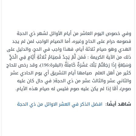
وفي خصوص اليوم العاشر من أيام الأوائل لشهر ذي الحجة
فصومه حرام على الحاج وغيره، أما الصيام الواجب لمن لم يجد
الهدي وهو صيام ثلاثة أيام، فهذا واجب في الحج، والدليل على
ذلك من الآية الكريمة : فَمَن لَّمْ يَجِدْ فَصِيَامُ ثَلاثَةِ أَيَّامٍ فِي الْحَجِّ
وَسَبْعَةٍ إِذَا رَجَعْتُمْ تِلْكَ عَشَرَةٌ كَامِلَةٌ (البقرة:196)، وقد رخص للحاج
كثير من أهل العلم صيامها أيام التشريق أي يوم الحادي عشر
والثاني عشر والثالث عشر من ذي الحجة( في حال كان عليه
صوم)، أمَّا إذا لم يكن عليه صوم فليس له صيام هذه الأيام.
شاهد أيضًا:
افضل الذكر في العشر الاوائل من ذي الحجة