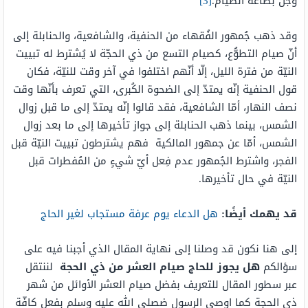
وجل بطاعة الصيام.
[3]
وقد ذهب جُمهور الفُقهاء من الحنفية، والشافعية، والحنابلة إلى
أنّ صيام التطوُّع، كصيام التسع من ذي الحجّة لا يُشترط له تبييت
النيّة من فترة الليل، إلّا أنّهم اختلفوا في آخر وقت للنيّة، فكان
قول الحنفية إنّه يمتدّ إلى الضحوة الكُبرى، التي تعرف بأنّها وقت
نصف النهار، أمّا الشافعية، فقد قالوا إنّه يمتدّ إلى ما قبل زوال
الشمس، بينما ذهب الحنابلة إلى جواز تأخيرها إلى ما بعد زوال
الشمس، أمّا عن جمهور المالكية فهم يشترطون تبييت النيّة قبل
الفجر، واشترط الجُمهور عدم فِعل أيّ شيءٍ من المُفطرات قبل
النيّة في حال تأخيرها.
قد يهمك أيضًا:
هل الدعاء يوم عرفة مستجاب لغير الحاج
إلى هنا نكون قد وصلنا إلى نهاية المقال الذي أجبنا فيه على
سؤالكم
هل يجوز للحاج صيام العشر من ذي الحجة
لننتقل
عبر سطور المقال للتعريف بفضل صيام العشر الأوائل من شهر
ذي الحجة كما اوصى الرسول ضصلى الله عليه وسلم بفعل كافّة