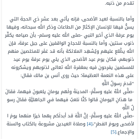
تقدم من ذنبه.
وأما بالنسبة لعيد الأضحى، فإنه يأتي بعد عشرِ ذي الحجة التي
يسنُّ فيها للإنسان الإكثارُ من الطاعات وذكر الله سبحانه، وفيها
يوم عرفة الذي أخبر النبي -صلى الله عليه وسلم- بأن صيامه يكفِّر
ذنوب سنتين، وأما بالنسبة للحجاج الواقفين على جبل عرفة، فإن
الله يطَّلع عليهم ويُشهِد الملائكة بأنه قد غفَر للمخلصين منهم
ذنوبهم، فكان يوم عيد الأضحى الذي يلي يوم عرفة يوم عيد
للمسلمين يفرحون فيه بمغفرة الله تعالى لذنوبهم ويشكرونه
على هذه النعمة العظيمة؛ حيث روى أنس بن مالك فقال:
“
قدمَ
رسولُ
اللَّهِ
-صلَّى اللهُ عليهِ وسلَّمَ-
المدينةَ
ولَهم
يومانِ
يلعبونَ
فيهما،
فقالَ
ما
هذانِ
اليومانِ
قالوا
كنَّا
نلعبُ
فيهما
في
الجاهليَّةِ
فقالَ
رسو
لُ
اللَّهِ
-صلَّى اللهُ عليهِ وسلَّمَ-
إنَّ
اللَّهَ
قد
أبدلَكم
بِهما
خيرًا
منهما
يومَ
ا
لأضحى
ويومَ
الفطرِ
“،
[4]
وصلاة العيدين مشروعة بالكتاب والسنة
والإجماع.
[5]