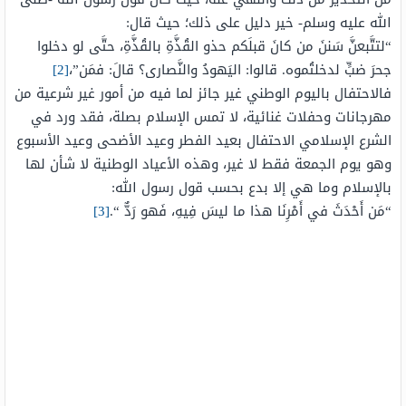
الله عليه وسلم- خير دليل على ذلك؛ حيث قال:
“
لتتَّبعنَّ
سَننَ
من
كانَ
قبلَكم
حذو القُذَّةِ بالقُذَّةِ، حتَّى لو دخلوا
جحرَ ضبٍّ لدخلتُموه. قالوا: اليَهودُ والنَّصارى؟ قالَ: فمَن”،
[2]
فالاحتفال باليوم الوطني غير جائز لما فيه من أمور غير شرعية من
مهرجانات وحفلات غنائية، لا تمس الإسلام بصلة، فقد ورد في
الشرع الإسلامي الاحتفال بعيد الفطر وعيد الأضحى وعيد الأسبوع
وهو يوم الجمعة فقط لا غير، وهذه الأعياد الوطنية لا شأن لها
بالإسلام وما هي إلا بدع بحسب قول رسول الله:
“
مَن
أَحْدَثَ
في
أَمْرِنَا
هذا ما ليسَ فِيهِ، فَهو رَدٌّ “.
[3]