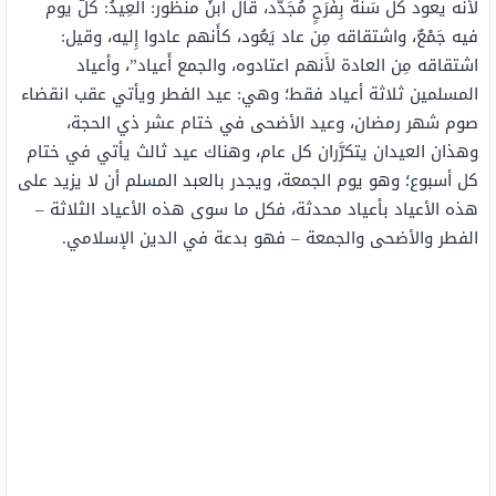
لأَنه يعود كل سَنة بِفَرَحٍ مُجَدَّد، قال ابنُ منظور: العِيدُ: كلُّ يوم
فيه جَمْعٌ، واشتقاقه مِن عاد يَعُود، كأَنهم عادوا إِليه، وقيل:
اشتقاقه مِن العادة لأَنهم اعتادوه، والجمع أَعياد”، وأعياد
المسلمين ثلاثة أعياد فقط؛ وهي: عيد الفطر ويأتي عقب انقضاء
صوم شهر رمضان، وعيد الأضحى في ختام عشر ذي الحجة،
وهذان العيدان يتكرَّران كل عام، وهناك عيد ثالث يأتي في ختام
كل أسبوع؛ وهو يوم الجمعة، ويجدر بالعبد المسلم أن لا يزيد على
هذه الأعياد بأعياد محدثة، فكل ما سوى هذه الأعياد الثلاثة –
الفطر والأضحى والجمعة – فهو بدعة في الدين الإسلامي.