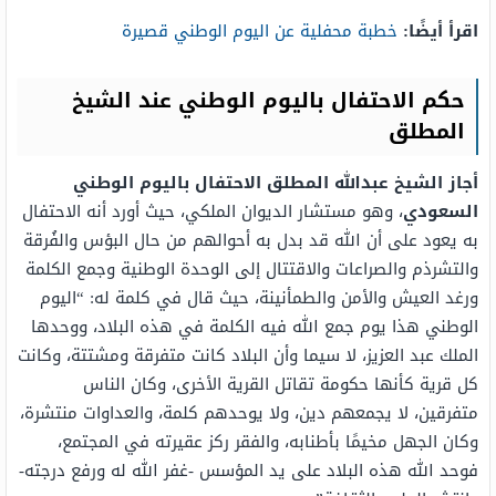
اقرأ أيضًا:
خطبة محفلية عن اليوم الوطني قصيرة
حكم الاحتفال باليوم الوطني عند الشيخ
المطلق
أجاز الشيخ عبدالله المطلق الاحتفال باليوم الوطني
السعودي
، وهو مستشار الديوان الملكي، حيث أورد أنه الاحتفال
به يعود على أن الله قد بدل به أحوالهم من حال البؤس والفُرقة
والتشرذم والصراعات والاقتتال إلى الوحدة الوطنية وجمع الكلمة
ورغد العيش والأمن والطمأنينة، حيث قال في كلمة له: “اليوم
الوطني هذا يوم جمع الله فيه الكلمة في هذه البلاد، ووحدها
الملك عبد العزيز، لا سيما وأن البلاد كانت متفرقة ومشتتة، وكانت
كل قرية كأنها حكومة تقاتل القرية الأخرى، وكان الناس
متفرقين، لا يجمعهم دين، ولا يوحدهم كلمة، والعداوات منتشرة،
وكان الجهل مخيمًا بأطنابه، والفقر ركز عقيرته في المجتمع،
فوحد الله هذه البلاد على يد المؤسس -غفر الله له ورفع درجته-