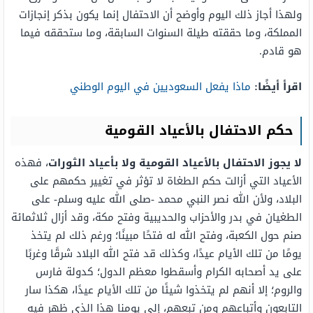
ولهذا أجاز ذلك اليوم وأوضح أن الاحتفال إنما يكون بذكر إنجازات
المملكة، وما حققته طيلة السنوات السابقة، وما ستحققه فيما
هو قادم.
اقرأ أيضًا:
ماذا يفعل السعوديين في اليوم الوطني
حكم الاحتفال بالأعياد القومية
لا يجوز الاحتفال بالأعياد القومية ولا بأعياد الثورات
، فهذه
الأعياد التي أزالت حكم الطغاة لا تؤثر في تغيير حكمهم على
البلاد، ولأن الله نصر النبي محمد -صلى الله عليه وسلم- على
الطغيان في بدر والأحزاب والحديبية وفتح مكة، وقد أزال ثلاثمائة
صنم حول الكعبة، وفتح الله له فتحًا مبينًا؛ ورغم ذلك لم يتخذ
يومًا من تلك الأيام عيدًا، وكذلك قد فتح الله البلاد شرقًا وغربًا
على يد أصحابه الكرام وأسقطوا معظم الدول؛ كدولة فارس
والروم؛ إلا أنهم لم يتخذوا شيئًا من تلك الأيام عيدًا، هكذا سار
التابعون وأتباعهم ومن تبعهم، إلى يومنا هذا الذي ظهر فيه