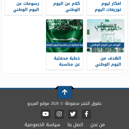
افكار ليوم
كلام عن اليوم
رسومات عن
توزيعات اليوم
الوطني
اليوم الوطني
الوطني
بالانجليزي 1448
بقلم الرصاص
انستقرام 2026 ،
1448
توزيعات مبتكرة
لليوم الوطني
1448
الهدف من
خطبة محفلية
اليوم الوطني
عن مناسبة
1448 وأهمية
اليوم الوطني
الاحتفال باليوم
1448 pdf جاهزة
الوطني
للطباعة
حقوق النشر محفوظة © 2026 موقع المرجع
من نحن
اتصل بنا
سياسة الخصوصية