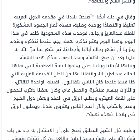
وانتشر العلم والثقافة”.
وقال في ذلك أيضًا: “أصبحت بلادنا في مقدمة الدول العربية
تعليمًا واقتصادًا ووحدة وطنية، فهذه ثمار الجهود المشكورة
للملك عبدالعزيز ورجاله، فوحدت هذه السعودية كلها في هذا
اليوم.،وهذا اليوم يعتبر تذكره نعمة، يجب عندما نتذكره وعندما
يمرّ بنا أن نشعر بحالة آبائنا وأجدادنا، ثم نشعر بما منّ الله به
علينا بعد أن جمع الكلمة، ووحد الصف، ونذكر هذه النعمة،
ونبيّنها لأبنائنا وبناتنا حتى يعلموا النقلة العظمية التي نقلها
الملك عبدالعزيز لنا، وانتقلنا بها من الحال القديمة المزرية التي
كنا فيها عندما كان الناس يتقاتلون، القبيلة الواحدة تتقاتل،
والثارات بينهم منتشرة، والجهل عام، وكان بعضنا يغترب للحصول
على لقمة العيش، ويطلب الرزق في الهند وبعض دول الخليج
ومصر والشام، والآن أصبح الناس يغتربون عندنا، ويطلبون الرزق
في بلادنا، فهذه نعمة”.
وعليه، فإن الشيخ المطلق يُجمع على أن الاحتفال به جاء من باب
شكر الله على نعمة توحيد البلاد، والبُعد عن كل تشتت وتفرق،