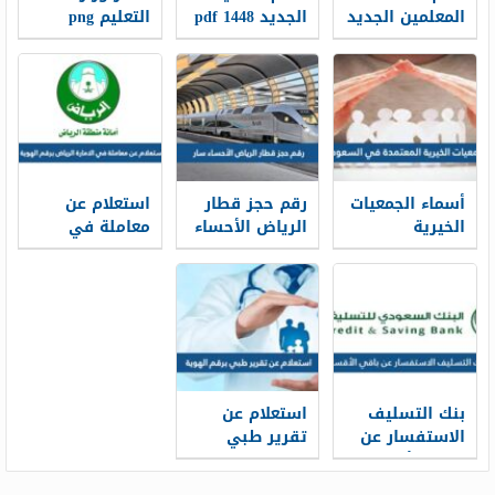
المعلمين الجديد
الجديد 1448 pdf
التعليم png
1448
الجديد 1448
أسماء الجمعيات
رقم حجز قطار
استعلام عن
الخيرية
الرياض الأحساء
معاملة في
المعتمدة في
سار محطة
الامارة الرياض
السعودية
القطار الموحد
برقم الهوية
1448
1448
2026/1448
بنك التسليف
استعلام عن
الاستفسار عن
تقرير طبي
باقي الأقساط
برقم الهوية
برقم الهوية
1448