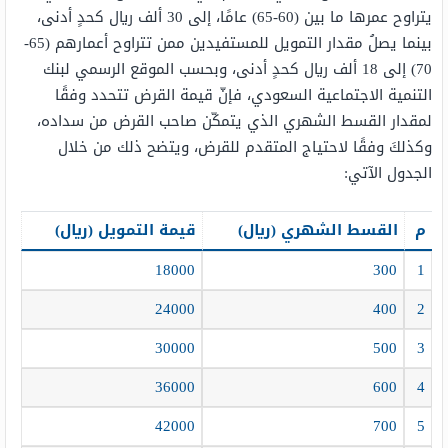
يتراوح عمرها ما بين (60-65) عامًا، إلى 30 ألف ريال كحدٍ أدنى،
بينما يصلُ مقدار التمويل للمستفيدين ممن تتراوح أعمارهم (65-
70) إلى 18 ألف ريال كحدٍ أدنى، وبحسب الموقع الرسمي لبنك
التنمية الاجتماعية السعودي، فإنّ قيمة القرض تتحدد وفقًا
لمقدار القسط الشهري الذي يتمكّن صاحب القرض من سداده،
وكذلكَ وفقًا لاحتياج المتقدم للقرض، ويتضح ذلك من خلال
الجدول الآتي:
م
القسط الشهري (ريال)
قيمة التمويل (ريال)
18000
300
1
24000
400
2
30000
500
3
36000
600
4
42000
700
5