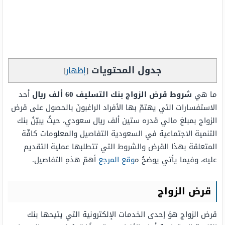
جدول المحتويات
[
إظهار
]
ما هي
شروط قرض الزواج بنك التسليف 60 ألف ريال
أحد
الاستفسارات التي يهتمّ بها الأفراد الراغبونَ بالحصول على قرض
الزواج بمبلغ مالي قدره ستين ألف ريال سعودي، حيثُ يبيّنُ بنك
التنمية الاجتماعية في السعودية التفاصيل والمعلومات كافّة
المتعلقة بهذا القرض والشروط التي تتطلبها عملية التقديم
عليه، وفيما يأتي يوضحُ م
وقع المرجع
أهمّ هذهِ التفاصيل.
قرض الزواج
قرض الزواج هوَ إحدى الخدمات الإلكترونية التي يتيحها بنك