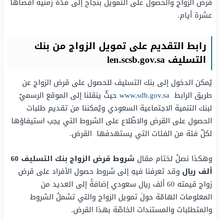
قرض الزواج والحصول على التمويل بنجاح إلى مدّة زمنية أقصاها
عشرة أيام.
رابط التقديم على تمويل الزواج من بنك
التسليف
len.scsb.gov.sa
يُمكن الدخول إلى بنك التسليف للحصول على قرض الزواج عن
طريق الرابط
www.sdb.gov.sa
حيثُ ينقلنا إلى الموقع الرسميّ
لبنك التنمية الاجتماعية السعودي ويُمكننا من تقديم طلبات
الحصول على القرض والاطّلاع على الشروط التي يجب استيفاؤها
لكلّ فئة من الفئات التي يستهدفها القرض.
وهكذا نصلُ لختام مقال
شروط قرض الزواج بنك التسليف 60
ألف ريال
وقد تعرفنا فيهِ إلى شروط حصول الأفراد على قرض
زواج قيمته 60 ألف ريال سعودي إضافةً إلى العديد من
المعلومات الهامّة حولَ تمويل الزواج والتي تشملُ الشروط
والمتطلبات والمستندات الخاصّة بهذا القرض.