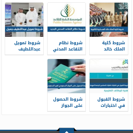
المدني 1448
للنساء بدون
كفيل
شروط كلية
شروط نظام
شروط تمويل
الملك خالد
التقاعد المدني
عبداللطيف
العسكرية
الجديد 1448
جميل 1448
للثانوية 1448
شروط القبول
شروط الحصول
في اختبارات
على الجواز
كفايات
السعودي لغير
المعلمين
السعوديين 1448
للرخصة المهنية
1448