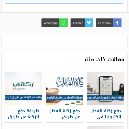
WhatsApp
Twitter
Facebook
مقالات ذات صلة
دفع زكاة الفطر
دفع زكاة الفطر
طريقة دفع
الكترونيا في
عن طريق
الزكاة عن طريق
السعودية 2026
الراجحي 1447
الراجحي 1447