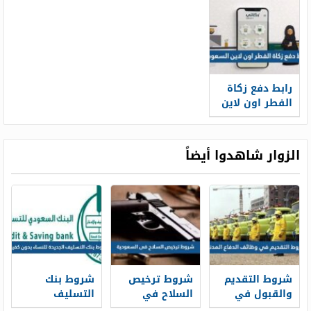
رابط دفع زكاة
الفطر اون لاين
السعودية 1447
الزوار شاهدوا أيضاً
شروط التقديم
شروط ترخيص
شروط بنك
والقبول في
السلاح في
التسليف
وظائف الدفاع
السعودية 1448
الجديدة 1448