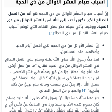
أسباب صيام العشر الأوائل من ذي الحجة
إنَّ أسباب صيام العشر الأوائل من ذي الحجة هو
أنه من العمل
الصالح الذي يكون أحب إلى الله في العشر الاوائل من ذي
الحجة،
ووفيما يأتي سيتم ذكر بعض النقاط التي توضح أسباب
صيام العشر الأوائل من ذي الحجة:
[3]
إنَّ العشر الأوائل من ذي الحجة هي أفضل أيام الدنيا
وأعظمها عند المسلمين.
لقد حثَّ رسول الله صلى الله عليه وسلم على العمل الصالح
في العشر الأوائل من ذي الحجة فقال: “ما من عملٍ أزكى
عند اللهِ ولا أعظمَ أجرًا من خيرٍ يعملُه في عَشرِ الأَضحى .
قيل : ولا الجهادُ في سبيلِ اللهِ ؟ قال : ولا الجهادُ في
سبيلِ اللهِ ، إلا رجلٌ خرج بنفسِه وماله فلم يرجِعْ من ذلك
بشيءٍ”،
[4]
والصيام من العمل الصالح.
صيامها سنَّة مستحبة لأنَ رسول الله صلى الله عليه وسلم
كان يصوم هذه الأيام، فقد ورد في الحديث عَنْ بَعْضِ أَزْوَاجِ
النَّبِيِّ صَلَّى اللهُ عَلَيْهِ وَسَلَّمَ ، قَالَتْ: “كَانَ رَسُولُ اللَّهِ صَلَّى