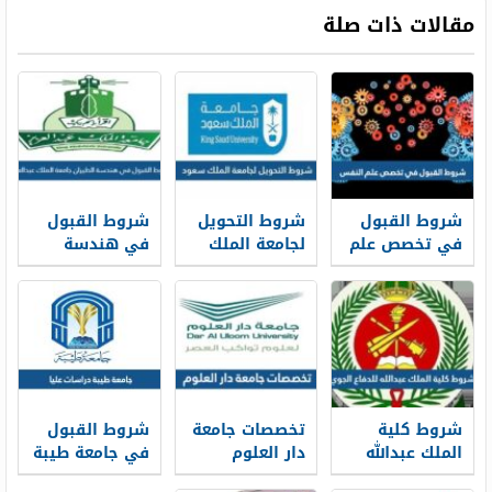
مقالات ذات صلة
شروط القبول
شروط التحويل
شروط القبول
في تخصص علم
لجامعة الملك
في هندسة
النفس ونسب
سعود من
الطيران جامعة
القبول 1448
جامعات خارجية
الملك عبدالعزيز
1448
1448
شروط كلية
تخصصات جامعة
شروط القبول
الملك عبدالله
دار العلوم
في جامعة طيبة
للدفاع الجوي
وشروط القبول
دراسات عليا