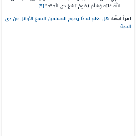
اللهُ عَلَيْهِ وَسَلَّمَ يَصُومُ تِسْعَ ذِي الْحِجَّةِ”.
[5]
اقرأ ايضًا:
هل تعلم لماذا يصوم المسلمين التسع الأوائل من ذي
الحجة