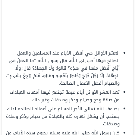
العشر الأوائل هي أفضل الأيام عند المسلمين والعمل
الصالح فيها أحب إلى الله، قال رسول الله: “ما العَمَلُ في
أيَّامٍ أفْضَلَ منها في هذِه؟ قالوا: ولَا الجِهَادُ؟ قَالَ: ولَا
الجِهَادُ، إلَّا رَجُلٌ خَرَجَ يُخَاطِرُ بنَفْسِهِ ومَالِهِ، فَلَمْ يَرْجِعْ بشيءٍ”،
والصيام أفضل الأعمال الصالحة.
تعد العشر الأوائل أيام عيمة تجتمع فيها أمهات العبادات
من صلاة وحج وصيام وذكر وصدقات وغير ذلك.
يضاعف الله تعالى الأجر للمسلم على أعماله الصالحة لذلك
يستحب أن يشغل نهاره كله بالعبادة من صيام وذكر وصلاة
وصدقات.
كان رسول الله صلى الله عليه وسلم يصوم هذه الأيام، عن