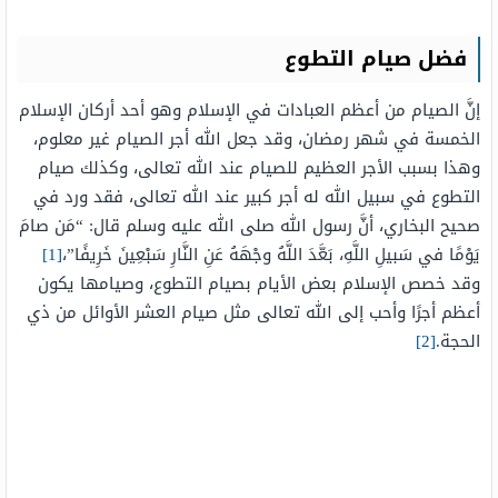
فضل صيام التطوع
إنَّ الصيام من أعظم العبادات في الإسلام وهو أحد أركان الإسلام
الخمسة في شهر رمضان، وقد جعل الله أجر الصيام غير معلوم،
وهذا بسبب الأجر العظيم للصيام عند الله تعالى، وكذلك صيام
التطوع في سبيل الله له أجر كبير عند الله تعالى، فقد ورد في
صحيح البخاري، أنَّ رسول الله صلى الله عليه وسلم قال: “مَن صامَ
يَوْمًا في سَبيلِ اللَّهِ، بَعَّدَ اللَّهُ وجْهَهُ عَنِ النَّارِ سَبْعِينَ خَرِيفًا”،
[1]
وقد خصص الإسلام بعض الأيام بصيام التطوع، وصيامها يكون
أعظم أجرًا وأحب إلى الله تعالى مثل صيام العشر الأوائل من ذي
الحجة.
[2]