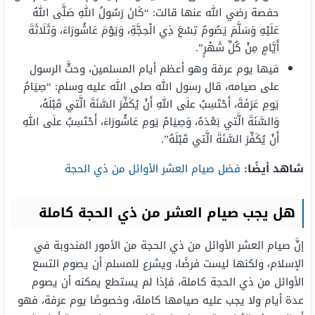
حفصة رضي الله عنها قالت: “كَانَ رَسُولُ اللهِ صَلَّى اللهُ
عَلَيْهِ وَسَلَّمَ يَصُومُ تِسْعَ ذِي الْحِجَّةِ، وَيَوْمَ عَاشُورَاءَ، وَثَلَاثَةَ
أَيَّامٍ مِنْ كُلِّ شَهْرٍ”.
فيها يوم عرفة وهو أعظم أيام المسلمين، وحثَّ الرسول
على صيامه، قال رسول الله صلى الله عليه وسلم: “صِيَامُ
يَومِ عَرَفَةَ، أَحْتَسِبُ علَى اللهِ أَنْ يُكَفِّرَ السَّنَةَ الَّتي قَبْلَهُ،
وَالسَّنَةَ الَّتي بَعْدَهُ، وَصِيَامُ يَومِ عَاشُورَاءَ، أَحْتَسِبُ علَى اللهِ
أَنْ يُكَفِّرَ السَّنَةَ الَّتي قَبْلَهُ”.
شاهد أيضًا:
فضل صيام العشر الأوائل من ذي الحجة
هل يجب صيام العشر من ذي الحجة كاملة
إنَّ صيام العشر الأوائل من ذي الحجة من الأمور المندوبة في
الإسلام، ولكنها ليست فرضًا، ويشرع للمسلم أن يصوم التسع
الأوائل من ذي الحجة كاملة، فإذا لم يستطع يمكنه أن يصوم
عدة أيام ولا يجب عليه صيامها كاملة، وخصوصًا يوم عرفة، فهو