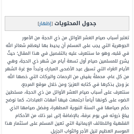
جدول المحتويات
[
إظهار
]
تعتبر أسباب صيام العشر الأوائل من ذي الحجة من الأمور
الجوهرية التي يجب على المسلم أن يحيط بها ليعظم شعائر الله
في قلبه، وهو ما سنتعرف عليه بالتفصيل في هذا المقال؛ حيثُ
يشرع للمسلمين صيام أول تسعة أيام من شهر ذي الحجة، وهي
الأيام الغراء التي تسبق عيد الأضحى المبارك وتبدأ مع غرة الشهر
من كل عام، محملةً بفيض من الرحمات والبركات التي خصها الله
عز وجل بذكرها في كتابه العزيز؛ ومن خلال موقع المرجع،
سنتعرف على أسباب صيام العشر الأوائل من ذي الحجة، مسلطين
الضوء على كونها أياماً اجتمعت فيها أمهات العبادات، كما نوضح
حكم صيامها في السنة النبوية المطهرة، وفضل صيامها الذي
يبلغ ذروته في يوم عرفة، بالإضافة إلى غير ذلك من الأحكام
الفقهية واللطائف الإيمانية التي تعين المسلم على استثمار هذا
الموسم العظيم لنيل الأجر والثواب الجزيل.