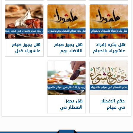
الهجري الجديد
الهجرية
نية ابن عثيميين
1448
هل يكره إفراد
هل يجوز صيام
هل يجوز صيام
عاشوراء بالصيام
القضاء يوم
عاشوراء قبل
عاشوراء
قضاء رمضان
حكم الافطار
هل يجوز
في صيام
الافطار في
عاشوراء
صيام عاشوراء