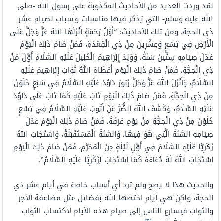
لقد وردت العديد من الأحاديث المكذوبة على رسول الله -صلى
الله عليه وسلم- التي يُذكر فيها مناسبات وأسباب لصيام عشر
ذي الحجة، ومن تلك الأحاديث: “أَوَّلُ رَحْمَةٍ أَنْزَلَهَا اللهُ عَزَّ وَجَلَّ عَلَى
الْأَرْضِ فِي تِسْعٍ وَعِشْرِينَ مِنْ ذِي الْقِعْدَةِ، فَمَنْ صَامَ ذَلِكَ الْيَوْمَ
عَدْلَ صِيَامِهِ سِتِّينَ سَنَةً، وَوُلِدَ إِبْرَاهِيمُ الْخَلِيلُ عَلَيْهِ السَّلَامُ أَوَّلٌ مَنْ
ذِي الْحِجَّةِ، فَمَنْ صَامَ ذَلِكَ الْيَوْمِ أَعْطَاهُ اللهُ ثَوَابَ إِبْرَاهِيمَ عَلَيْهِ
السَّلَامُ، وَأَنْزَلَ اللهُ عَزَّ وَجَلَّ زَبُورَ دَاوُدَ عَلَيْهِ السَّلَامُ فِي سَبْعٍ خَلَوْنَ
مِنْ ذِي الْحِجَّةِ، فَمَنْ صَامَ ذَلِكَ الْيَوْمِ تَابَ عَلَيْهِ كَمَا تَابَ عَلَى دَاوُدَ
عَلَيْهِ السَّلَامُ، وَكَشَفَ اللهُ الضُّرَّ عَنْ أَيُّوبَ عَلَيْهِ السَّلَامُ فِي تِسْعٍ
خَلَوْنَ مِنْ ذِي الْحِجَّةِ مِنْ يَوْمِ عَرَفَةَ، فَمَنْ صَامَ ذَلِكَ الْيَوْمَ عَدْلَ
صِيَامِهِ السَّنَةَ الَّتِي هُوَ فِيهَا، وَالسَّنَةُ الْمُسْتَقْبَلَةْ، وَاسْتَجَابَ اللهُ
زَكَرِيَّا عَلَيْهِ السَّلَامُ فِي أَوَّلِ لَيْلَةٍ مِنَ الْمُحَرَّمِ، فَمَنْ صَامَ ذَلِكَ الْيَوْمِ
اسْتَجَابَ اللهُ لَهُ دُعَاءَهُ كَمَا اسْتَجَابَ لِزَكَرِيَّا عَلَيْهِ السَّلَامُ”.
والحديث هذا لا يصح ولم ترد أي أسباب خاصة في أيام عشر ذي
الحجة، ولكن هي أيام اختصها الله بفضائل مثل مضاعفة الأجر
والثواب فيسارع الناس إلى صيام هذه الأيام لاكتساب الثواب