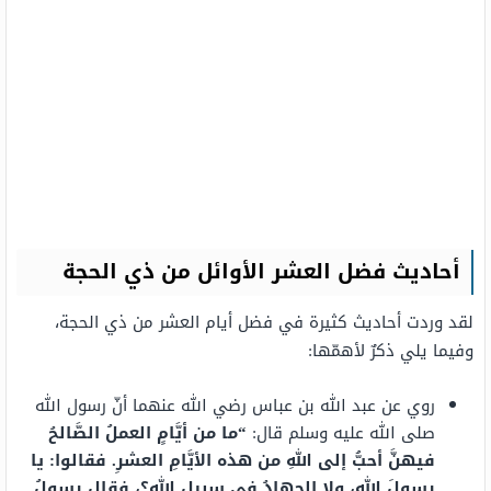
أحاديث فضل العشر الأوائل من ذي الحجة
لقد وردت أحاديث كثيرة في فضل أيام العشر من ذي الحجة،
وفيما يلي ذكرٌ لأهمّها:
روي عن عبد الله بن عباس رضي الله عنهما أنّ رسول الله
صلى الله عليه وسلم قال:
“ما من أيَّامٍ العملُ الصَّالحُ
فيهنَّ أحبُّ إلى اللهِ من هذه الأيَّامِ العشرِ. فقالوا: يا
رسولَ اللهِ، ولا الجهادُ في سبيلِ اللهِ؟، فقال رسولُ