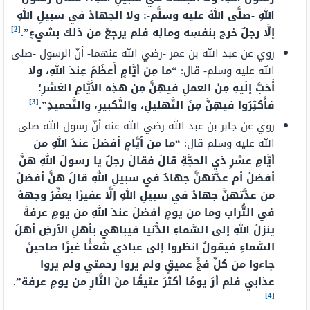
اللهِ -صلَّى اللهُ عليه وسلَّم-: ولا الجهادُ في سبيلِ اللهِ
[2]
إلَّا رجلٌ خرج بنفسِه ومالِه فلم يرجِعْ من ذلك بشيءٍ”.
روي عن عبد الله بن عمر -رضي الله عنهما- أنّ الرسول -صلى
الله عليه وسلم- قال:
“ما مِن أيَّامٍ أَعظَمَ عِندَ اللهِ، ولا
أَحَبَّ إلَيهِ مِنَ العملِ فيهِنَّ مِن هذِه الأَيَّامِ العَشرِ؛
[3]
فأَكثِرُوا فيهِنَّ مِنَ التَّهليلِ، والتَّكبيرِ، والتَّحميدِ”.
روي عن جابر بن عبد الله رضي الله عنه أنّ رسول الله صلى
الله عليه وسلم قال:
“ما
من
أيَّامٍ أفضلَ عندَ اللهِ
من
أيَّامِ عشرِ ذي الحجَّةِ قالَ فقالَ رجلٌ يا رسولَ اللهِ هنَّ
أفضلُ أم عدَّتهنَّ جهادٌ في سبيلِ اللهِ قالَ هنَّ أفضلُ
من
عدَّتهنَّ جهادٌ في سبيلِ اللهِ إلَّا عفيرًا يعفِّرُ وجههُ
في التُّراب وما
من
يومٍ
أفضلَ عندَ اللهِ
من
يومِ
عرفةَ
ينزلُ اللهِ
إلى السَّماءِ الدُّنيا فيباهي بأهلِ الأرضِ أهلَ
السَّماءِ
فيقولُ
انظروا إلى عبادي شعثًا غبرًا صاحينَ
جاءوا
من
كلِّ فجٍّ عميقٍ ولم يروا رحمتي ولم يروا
عذابي فلم أرَ يومًا
أكثرَ
عتيقًا
منَ
النَّارِ
من
يومِ
عرفة”.
[4]