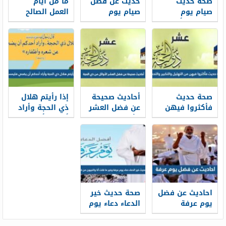
صحة حديث
حديث عن فضل
ما من ايام
صيام يوم
صيام يوم
العمل الصالح
عاشوراء أحتسب
عاشوراء
فيها احب الى
على الله أن
الله
يكفر السنة
التي قبله
صحة حديث
أحاديث صحيحة
إذا رأيتم هلال
فأكثروا فيهن
عن فضل العشر
ذي الحجة وأراد
من التهليل
الأوائل من ذي
أحدكم أن
والتكبير
الحجة
يضحي فليمسك
والتحميد
احاديث عن فضل
صحة حديث خير
يوم عرفة
الدعاء دعاء يوم
عرفة وخير ما
قلت أنا