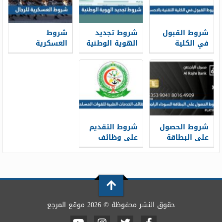
شروط القبول
شروط تجديد
شروط
في الكلية
الهوية الوطنية
العسكرية
التقنية بالاحساء
1448 قبل
للرجال 1448
1448 ونسب
انتهائها
القبول
شروط الحصول
شروط التقديم
على البطاقة
على وظائف
السوداء
الخدمات الطبية
الراجحي 1448
للقوات
المسلحة 1448
حقوق النشر محفوظة © 2026 موقع المرجع