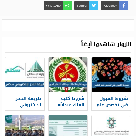
WhatsApp
Twitter
Facebook
الزوار شاهدوا أيضاً
شروط القبول
شروط كلية
طريقة الحجز
في تخصص علم
الملك عبدالله
الإلكتروني
النفس ونسب
للدفاع الجوي
سكني 1448
القبول 1448
1448 ونسب
وشروط الحجز
القبول