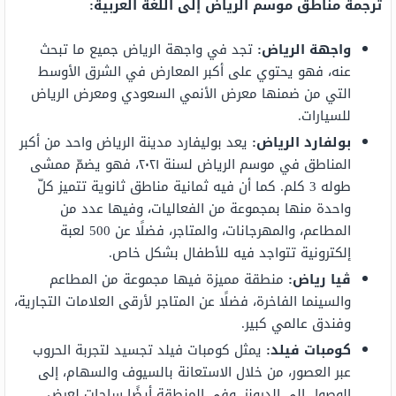
ترجمة مناطق موسم الرياض إلى اللغة العربية:
واجهة الرياض:
تجد في واجهة الرياض جميع ما تبحث
عنه، فهو يحتوي على أكبر المعارض في الشرق الأوسط
التي من ضمنها معرض الأنمي السعودي ومعرض الرياض
للسيارات.
بولفارد الرياض:
يعد بوليفارد مدينة الرياض واحد من أكبر
المناطق في موسم الرياض لسنة ٢٠٢١، فهو يضمّ ممشى
طوله 3 كلم. كما أن فيه ثمانية مناطق ثانوية تتميز كلّ
واحدة منها بمجموعة من الفعاليات، وفيها عدد من
المطاعم، والمهرجانات، والمتاجر، فضلًا عن 500 لعبة
إلكترونية تتواجد فيه للأطفال بشكل خاص.
ڤيا رياض:
منطقة مميزة فيها مجموعة من المطاعم
والسينما الفاخرة، فضلًا عن المتاجر لأرقى العلامات التجارية،
وفندق عالمي كبير.
كومبات فيلد:
يمثل كومبات فيلد تجسيد لتجربة الحروب
عبر العصور، من خلال الاستعانة بالسيوف والسهام، إلى
الوصول إلى الدرونز. وفي المنطقة أيضًا ساحات لعرض