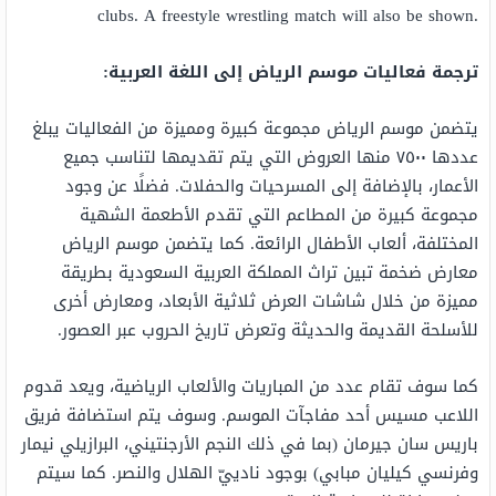
clubs. A freestyle wrestling match will also be shown.
ترجمة فعاليات موسم الرياض إلى اللغة العربية:
يتضمن موسم الرياض مجموعة كبيرة ومميزة من الفعاليات يبلغ
عددها ٧٥٠٠ منها العروض التي يتم تقديمها لتناسب جميع
الأعمار، بالإضافة إلى المسرحيات والحفلات. فضلًا عن وجود
مجموعة كبيرة من المطاعم التي تقدم الأطعمة الشهية
المختلفة، ألعاب الأطفال الرائعة. كما يتضمن موسم الرياض
معارض ضخمة تبين تراث المملكة العربية السعودية بطريقة
مميزة من خلال شاشات العرض ثلاثية الأبعاد، ومعارض أخرى
للأسلحة القديمة والحديثة وتعرض تاريخ الحروب عبر العصور.
كما سوف تقام عدد من المباريات والألعاب الرياضية، ويعد قدوم
اللاعب مسيس أحد مفاجآت الموسم. وسوف يتم استضافة فريق
باريس سان جيرمان (بما في ذلك النجم الأرجنتيني، البرازيلي نيمار
وفرنسي كيليان مبابي) بوجود نادييّ الهلال والنصر. كما سيتم