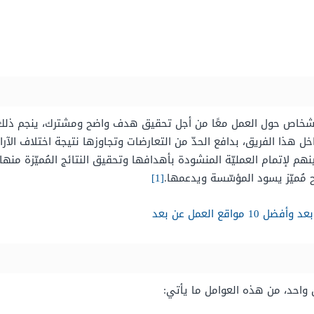
الأشخاص حول العمل معًا من أجل تحقيق هدف واضح ومشترك، ينجم ذلك ع
هذا الفريق، بدافع الحدّ من التعارضات وتجاوزها نتيجة اختلاف الآراء 
هم لإتمام العمليّة المنشودة بأهدافها وتحقيق النتائج المُميّزة منها،
 مُميّز يسود المؤسّسة ويدعمها.
[1]
قع العمل عن بعد
 واحد، من هذه العوامل ما يأتي: