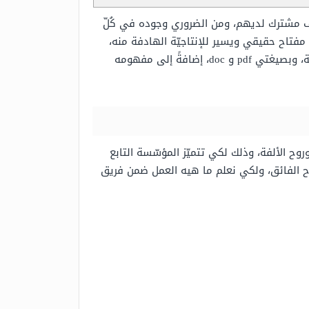
 مشترك لديهم، ومن الضروري وجوده في كُلّ
ق مفتاح حقيقي ويسير للإنتاجيّة الهادفة منه،
مع مقدمة وعرض وخاتمة، وبصيغتي pdf و doc، إضافةً إلى مفهومه
ح الألفة، وذلك لكي تتميّز المؤسّسة التابع
اح الفائق، ولكي نعلم ما هيه العمل ضمن فريق