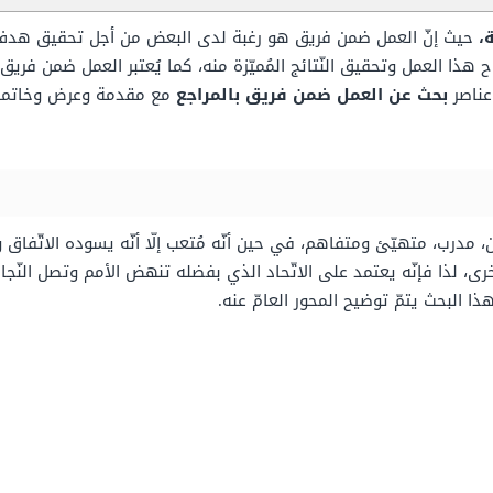
ة،
حيث إنّ العمل ضمن فريق هو رغبة لدى البعض من أجل تحقيق هدف
 هذا العمل وتحقيق النّتائج المُميّزة منه، كما يُعتبر العمل ضمن فري
عناصر
بحث عن العمل ضمن فريق بالمراجع
ب، متهيّئ ومتفاهم، في حين أنّه مُتعب إلّا أنّه يسوده الاتّفاق ورو
ى، لذا فإنّه يعتمد على الاتّحاد الذي بفضله تنهض الأمم وتصل النّج
 البحث يتمّ توضيح المحور العامّ عنه.