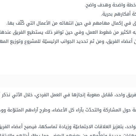
يق خطة واضحة وهدف واضح.
 أفكارهم بحرية.
ق في إكمال مهامهم في حين انتهائه من الأعمال التي كُلّف بها.
يه الكثير من ضغوط العمل، وفي حين توافر ذلك يستطيع الفريق عندها
أعضاء الفريق، ومن ثم تحديد الجوانب الرئيسيّة للمشروع وتوزيع ال
ريق واحد، مُقابل صعوبة إنجازها في العمل الفردي، خلال الآتي نذكر أ
 حول المشاركة والتحدّث بآراء كل الأعضاء، وطرح آراءهم المتنوّعة ووج
لواحد، بتعزيز العلاقات الاجتماعيّة وزيادة تماسكها، فيصبح أعضاء الف
ارات جديدة وتعلُّمهم من بعضهم البعض، مما يطوّر أدائهم والارتقا