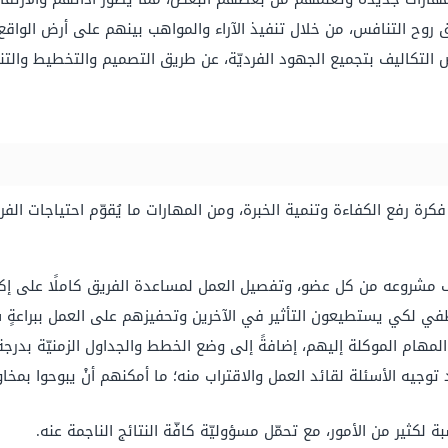
ق روح التنافس، من خلال تنفيذ الآراء والمواهب بينهم على أرض الواقع
ض التكاليف بتجميع الجهود الفرديّة، عن طريق التصميم والتخطيط والتنف
م فكرة رفع الكفاءة وتنمية الخبرة، ومن المهارات ما يُقوّم احتياجات ال
ف مشروعه من كل عضو، وتفصيل العمل لمساعدة الفريق كاملًا على إك
اطفي لكي يستطيعون التأثير في الآخرين وتحفيزهم على العمل ببراعةٍ 
المهام الموكلة إليهم، إضافةً إلى وضع الخطط والجداول الزمنيّة بدرجة
د توجيه الأسئلة لقائد العمل والاقتراب منه؛ ما أمكنهم أنْ يبوحوا بم
ة لكثير من الأمور، مع تحمّل مسؤوليّة كافّة النتائج الناجمة عنه.