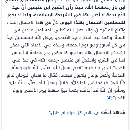
ابن باز رحمهما الله، حيث رأى الشيخ ابن عثيمين أنَّ عيد
الأم بدعة لا أصل لها في الشريعة الإسلامية، ولذا لا يجوز
للمسلمين الاحتفال بهذا اليوم
، لأنَّ في هذا الاحتفال اقتداء
واتباع للمشركين، وقد جعل الله تعالى للمسلمين عيدين في
السنة، وهما عيد الفطر وعيد الأضحى، وجعل الله للمسلمين عيدًا
في كل أسبوع وهو يوم الجمعة، وهذه هي الأعياد التي يمكن
للإسلام الاحتفال بها، وما سواها فهي بدع مضافة لا أساس
لها في الشرع، واستدلّ ابن عثيمين -رحمه الله- في هذا على
الحديث الذي جاء فيه: “قدمَ رسولُ
اللَّهِ
-صلَّى اللهُ عليهِ وسلَّمَ-
المدينةَ ولَهم يومانِ يلعبونَ فيهما، فقالَ ما هذانِ اليومانِ قالوا
كنَّا نلعبُ فيهما في الجاهليَّةِ، فقالَ رسولُ
اللَّهِ
-صلَّى اللهُ عليهِ
وسلَّمَ-
إنَّ
اللَّهَ
قد
أبدلَكم
بِهما
خيرًا
منهما
يومَ الأضحى ويومَ
الفطرِ”.
[4]
شاهد أيضًا:
عيد الام هل حرام ام حلال؟