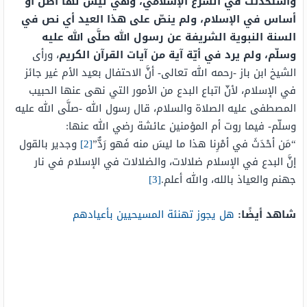
واستحدثت في الشرع الإسلامي، وهي ليس لها أصل أو
أساس في الإسلام، ولم ينصّ على هذا العيد أي نص في
السنة النبوية الشريفة عن رسول الله صلَّى الله عليه
وسلّم، ولم يرد في أيّة آية من آيات القرآن الكريم
، ورأى
الشيخ ابن باز -رحمه الله تعالى- أنَّ الاحتفال بعيد الأم غير جائز
في الإسلام، لأنّ اتباع البدع من الأمور التي نهى عنها الحبيب
المصطفى عليه الصلاة والسلام، قال رسول الله -صلَّى الله عليه
وسلّم- فيما روت أم المؤمنين عائشة رضي الله عنها:
“
مَن
أحْدَثَ
في
أمْرِنا
هذا
ما
ليسَ
منه
فَهو
رَدٌّ”
[2]
وجدير بالقول
إنَّ البدع في الإسلام ضلالات، والضلالات في الإسلام في نار
جهنم والعياذ بالله، والله أعلم.
[3]
شاهد أيضًا:
هل يجوز تهنئة المسيحيين بأعيادهم