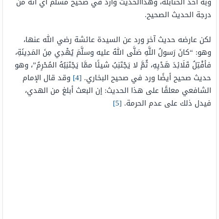
وبه أخذ الحنابلة، وهذاالحديث وارد في صحيح مسلم أي أنه من
درجة الحديث الصحيح.
لكن عارضه حديث آخر ورد عن السيدة عائشة رضي الله عنها،
وهو: “كانَ رَسولُ اللَّهِ صَلَّى اللهُ عليه وسلَّمَ يُهْدِي مِنَ المَدِينَةِ،
فأفْتِلُ قَلَائِدَ هَدْيِهِ، ثُمَّ لا يَجْتَنِبُ شيئًا ممَّا يَجْتَنِبُهُ المُحْرِمُ”، وهو
حديث صحيح أيضًا ورد في صحيح البخاري.
[4]
وقد قال الإمام
الشافعي معلقًا على هذا الحديث: إن البعث أبلغ من الهدي،
فيدل ذلك على عدم الحرمة.
[5]