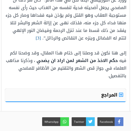
وورد عن التوربيشي أيضًا نص في هذا الأمر: “كأن سر ذلك أن
المضحي يجعل أضحيته فدية لنفسه من العذاب حيث رأى نفسه
مستوجبة العقاب وهو القتل ولم يؤذن فيه ففداها وصار كل جزء
منها فداء كل جزء منه، فلذلك نهى عن إزالة الشعر والبشر لئلا
يفقد من ذلك قسط ما عند تنزل الرحمة وفيضان النور الإلهي
لتتم له الفضائل وينزه عن النقائص والرذائل”.
[3]
إلى هنا نكون قد وصلنا إلى ختام هذا المقال، وقد وضحنا لكم
فيه
حكم الاخذ من الشعر لمن اراد ان يضحي
، وذكرنا مذاهب
العلماء في جواز قص الشعر والتقليم من الأظافر للمضحي
بالتفصيل.
المراجع
WhatsApp
Twitter
Facebook