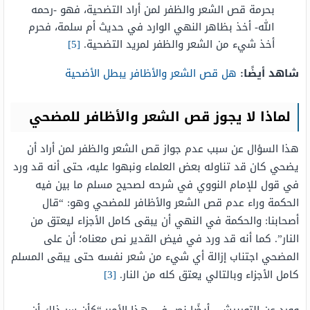
بحرمة قص الشعر والظفر لمن أراد التضحية، فهو -رحمه
الله- أخذ بظاهر النهي الوارد في حديث أم سلمة، فحرم
أخذ شيء من الشعر والظفر لمريد التضحية.
[5]
شاهد أيضًا:
هل قص الشعر والأظافر يبطل الأضحية
لماذا لا يجوز قص الشعر والأظافر للمضحي
هذا السؤال عن سبب عدم جواز قص الشعر والظفر لمن أراد أن
يضحي كان قد تناوله بعض العلماء ونبهوا عليه، حتى أنه قد ورد
في قول للإمام النووي في شرحه لصحيح مسلم ما بين فيه
الحكمة وراء عدم قص الشعر والأظافر للمضحي وهو: “قال
أصحابنا: والحكمة في النهي أن يبقى كامل الأجزاء ليعتق من
النار”. كما أنه قد ورد في فيض القدير نص معناه؛ أن على
المضحي اجتناب إزالة أي شيء من شعر نفسه حتى يبقى المسلم
كامل الأجزاء وبالتالي يعتق كله من النار.
[3]