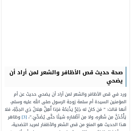
صحة حديث قص الأظافر والشعر لمن أراد أن
يضحي
ورد في قص الأظافر والشعر لمن أراد أن يضحي حديث عن أم
المؤمنين السيدة أم سلمة زوجة الرسول صلى الله عليه وسلم،
أنها قالت: ” مَن كانَ له ذِبْحٌ يَذْبَحُهُ فإذا أُهِلَّ هِلالُ ذِي الحِجَّةِ، فلا
يَأْخُذَنَّ مِن شَعْرِهِ، ولا مِن أظْفارِهِ شيئًا حتَّى يُضَحِّيَ.”،
[3]
وظاهر
هذا الحديث هو المنع من قص الشعر والأظفار لمريد التضحية،