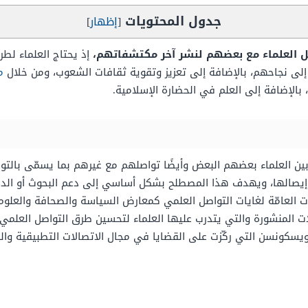
جدول المحتويات
[
إظهار
]
ل العلماء مع بعضهم لنشر آخر مكتشفاتهم،
إذ يحتاج العلماء لط
لى نجاحهم، بالإضافة إلى تعزيز وتقوية ثقافات الشعوب، ومن خلال
م
 بالإضافة إلى العلم في الحضارة الإسلامية.
ُل بين العلماء بعضهم البعض وأيضًا تواصلهم مع غيرهم بما يسمّى بالت
صالها، ويهدف هذا المصطلح بشكل أساسي إلى دعم البحوث أو الدراسا
ت العامّة لغايات التواصل العلمي كمعارض السياسة والصحافة والعلوم
لات المنشورة والتي يتدرب عليها العلماء لتحسين طرق التواصل العلمي،
سكونسن التي ركّزت على القضايا في مجال الاتصالات التطبيقية والن