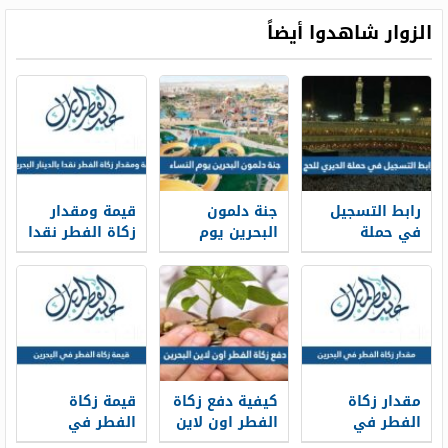
الزوار شاهدوا أيضاً
رابط التسجيل
جنة دلمون
قيمة ومقدار
في حملة
البحرين يوم
زكاة الفطر نقدا
الديري للحج
النساء
بالدينار
1448
البحريني 2026
مقدار زكاة
كيفية دفع زكاة
قيمة زكاة
الفطر في
الفطر اون لاين
الفطر في
البحرين 2026
البحرين 2026
البحرين 2026