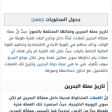
جدول المحتويات
[
إظهار
]
تاريخ عملة البحرين وفئاتها المختلفة بالصور
؛ حيثُ إنَّ عملة
مملكة البحرين شهدت ثباتًا داخل وخارج البلاد لفترة طويلة من
الوقت، وذلك ساهم في تقوية الأيادي الاقتصادية وتنظيم القوة
المالية الخاصة بالبلاد، حيثُ خلال تلك الفترة لم يكن هناك أي
عملات يتم تداولها سوى عملتين فقط، ومن خلال
موقع المرجع
سوف نتَّعرف على
ما هي عملة دولة البحرين
، وتاريخ تلك العملات
بالتفصيل، مع تداول خصائصها وصورها.
تاريخ عملة البحرين
إنَّ
العُملات
المتداولة قديمًا داخل مملكة البحرين لم تكن
سوى الروبية الخليجية، حيثُ استمرت تلك العملة فترة
طويلة جدًا من الزمن، تحديدًا مُنذ تأسيس مملكة البحرين