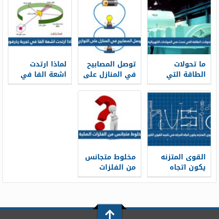
وسطين
تدعمه بقوة
شفافين
نتائج التجارب
مختلفين يسمى
العملية
ما تحولات
توصل المصابيح
لماذا ارتدت
الطاقة التي
في المنازل على
اشعة الفا في
تحدث في
التوازي
تجربة رذرفورد
المولدات
الكهربائية ؟
القوى المتزنه
مخلوط متجانس
يكون اتجاه
من الفلزات
الحركه في
الصلبة
ناحيه القوى
الكبرى