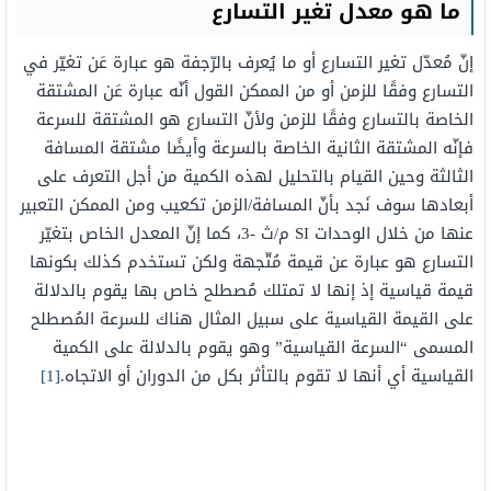
ما هو معدل تغير التسارع
إنّ مُعدّل تغير التسارع أو ما يُعرف بالرّجفة هو عبارة عَن تغيّر في
التسارع وفقًا للزمن أو من الممكن القول أنّه عبارة عَن المشتقة
الخاصة بالتسارع وفقًا للزمن ولأنّ التسارع هو المشتقة للسرعة
فإنّه المشتقة الثانية الخاصة بالسرعة وأيضًا مشتقة المسافة
الثالثة وحين القيام بالتحليل لهذه الكمية من أجل التعرف على
أبعادها سوف نَجد بأنّ المسافة/الزمن تكعيب ومن الممكن التعبير
عنها من خلال الوحدات SI م/ث -3، كما إنّ المعدل الخاص بتغيّر
التسارع هو عبارة عن قيمة مُتّجهة ولكن تستخدم كذلك بكونها
قيمة قياسية إذ إنها لا تمتلك مُصطلح خاص بها يقوم بالدلالة
على القيمة القياسية على سبيل المثال هناك للسرعة المُصطلح
المسمى “السرعة القياسية” وهو يقوم بالدلالة على الكمية
القياسية أي أنها لا تقوم بالتأثر بكل من الدوران أو الاتجاه.
[1]