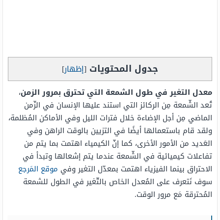
جدول المحتويات
[
إظهار
]
معدل التغير في طول الشمعة التي تحترق بمرور الزمن
،
تُعد الشّمعة مِن الركائز التي استند عليها الإنسان في الزّمن
الماضي مِن أجل الإضاءة خلال فترات الليل وفي الأماكن المُظلمة،
ولقد قام باستعمالها أيضًا في التزيين بالوقت الراهن وفي
العَديد من الأمور الأخرى، كما إنّ الكيمياء اهتمت بما يتم من
تفاعلات كيميائية في الشّمعة عندما يتم إشعالها وتبدأ في
الاحتراق بينما الفيزياء اهتمت بمعدّل التغير وفي
موقع المَرجع
سوف نَتعرف على المُعدل الخاص بالتّغير في الطول للشمعة
المُحترقة مَع مرور الوقت.