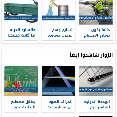
دائما يكون
تسارع جسم
ماتسارع العربه
تسارع الاجسام
متحرك يساوي
اذا كانت كتلتها
موجبا
صفر ناتج من
٢٥ كجم وتدفع
بقوه ١٠ نيوتن
الزوار شاهدوا أيضاً
الوحدة الدولية
انحراف الضوء
يطلق مصطلح
لقياس عزم
عن مساره عند
النظرية على
القوة هي
انتقاله بين
التفسير الذي