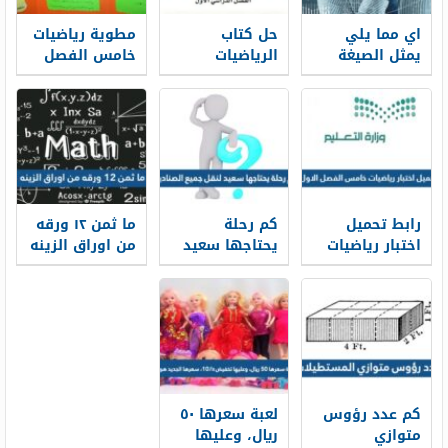
اي مما يلي
حل كتاب
مطوية رياضيات
يمثل الصيغة
الرياضيات
خامس الفصل
اللفظية للعدد
سادس الفصل
الاول 1447
٣٠٩٥١٧٠١٧
الاول 1447
رابط تحميل
كم رحلة
ما ثمن ١٢ ورقه
اختبار رياضيات
يحتاجها سعيد
من اوراق الزينه
خامس الفصل
لنقل جميع
الاول 1447
الصناديق
كم عدد رؤوس
لعبة سعرها ٥٠
متوازي
ريال، وعليها