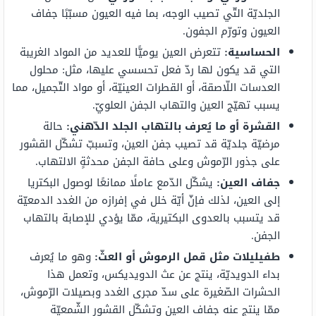
الجلديّة التّي تصيب الوجه، بما فيه العيون مسبّبًا جفاف
العيون وتورّم الجفون.
الحساسية:
تتعرض العين يوميًّا للعديد من المواد الغريبة
التي قد يكون لها ردّ فعل تحسسي عليها، مثل: محلول
العدسات اللّاصقة، أو القطرات العينيّة، أو مواد التّجميل، مما
يسبب تهيّج العين والتهاب الجفن العلويّ.
القشرة أو ما يُعرف بالتهاب الجلد الدّهني:
حالة
مرضيّة جلديّة قد تصيب جفن العين، وتسببّ تشكّل القشور
على جذور الرّموش وعلى حافة الجفن محدثةٍ الالتهاب.
جفاف العين:
يشكّل الدّمع عاملًا ممانعًا لوصول البكتريا
إلى العين، لذلك فإنّ أيّة خلل في إفرازه من الغدد الدمعيّة
قد يتسبب بالعدوى البكتيرية، ممّا يؤدي للإصابة بالتهاب
الجفن.
طفيليلات مثل قمل الرموش أو العثّ:
وهو ما يُعرف
بداء الدويديّة، ينتج عن عث الدويديكس، وتعمل هذا
الحشرات الصّغيرة على سدّ مجرى الغدد وبصيلات الرّموش،
ممّا ينتج عنه جفاف العين وتشكّل القشور الشّمعيّة