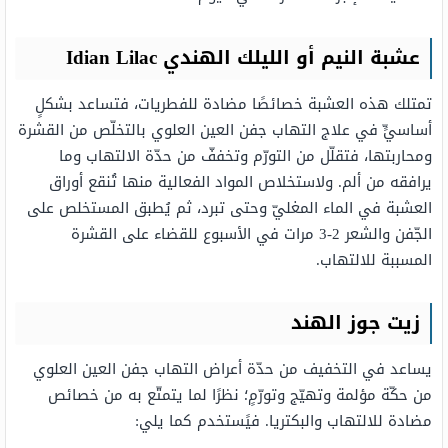
عشبة النيم أو الليلك الهندي Idian Lilac
تمتلك هذه العشبة خصائصًا مضادة للفطريات، فتساعد بشكلٍ
أساسيٍّ في علاج التهاب جفن العين العلوي بالتخلّص من القشرة
ومحاربتها، فتقلّل من التورّم وتخففّ من حدّة الالتهاب وما
يرافقه من ألم. ولاستخلاص المواد الفعالية منها تُنقع أوراق
العشبة في الماء المغليّ وحتى تبرد، ثم يُطبق المستخلص على
الجّفن والشعر 2-3 مرات في الأسبوع للقضاء على القشرة
المسببة للالتهاب.
زيت جوز الهند
يساعد في التخفيف من حدّة أعراض التهاب جفن العين العلوي
من حكّة مؤلمة وتهيّج وتورّمٍ؛ نظرًا لما يتمتّع به من خصائص
مضادة للالتهاب والبكتريا. فيًستخدم كما يلي: