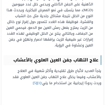
الدّهنية على الجفن الدّاخلي ويدعي خلل غدد ميبومين
(MGD)، مما يتسبّب في نمو الممرض للبكتريا، ويحدث هذا
النوع من الخلل نتيجة مشاكل جلدية مثل حبّ الشباب
والقشرة. فوظيفة هذه الغدد تتمحور حول إفراز نوع خاصّ
من الزيت يمتزج بفعل رمش العين مع الدمع، فيحمي العين
من الجفاف، وبالتالي ينتج عن الخلل الوظيفي لهذه الغدد
إفرازات غير طبيعية للزيت يرافقها احمرار وتهيّج في جفن
العين وغشاوة في الرؤية.
علاج التهاب جفن العين العلوي بالأعشاب
يلجأ العديد لاتّباع طرق تقليدية وأكثر شعبية في العلاج
بالأعشاب، وفيما يخصّ علاج التهاب جفن العين العلوي فقد
وردت ردودًا إيجابية عن استخدام ما يلي:
[1]
[5]