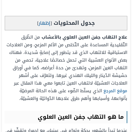
جدول المحتويات
[
إظهار
]
علاج التهاب جفن العين العلوي بالأعشاب
من الطّرق
التّقليدية المساعدة على التّخلص من الألم المزعج، ومن العلاجات
الاستباقية للالتهاب الذي قد يتطور إلى إصابةٍ شديدة. فهناك
بعض الأنواع العشبية التي تحمل خصائصًا علاجية، تحمي من
التهاب العين المزمن، وتهدئ من حدة أعراضه، كما في أوراق
حشيشة الدّينار والليلك الهندي غيرها. ولتعرّف على أشهر
العلاجات العشبيّة لالتهاب العين تابعوا معي هذا المقال عبر
موقع المرجع
الذي يسلّط الضّوء على هذه الحالة المرضيّة
بأنواعها، وأسبابها وأهم طرق علاجها الدّوائيّة والعشبيّة.
ما هو التهاب جفن العين العلوي
عندما تبدأ بالشعور بحكةٍ وتورّمٍ في عينيك، مع احمرارٍ وتقشّر في