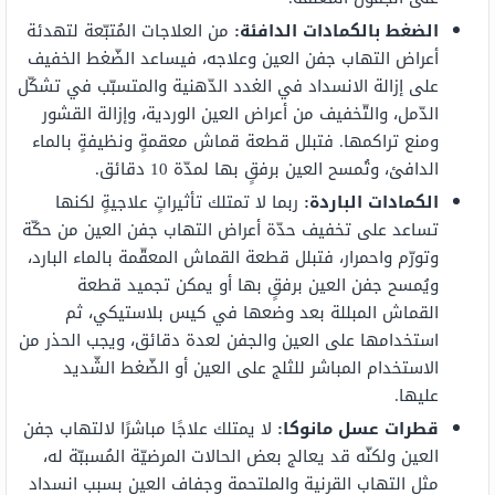
الضغط بالكمادات الدافئة:
من العلاجات المُتبّعة لتهدئة
أعراض التهاب جفن العين وعلاجه، فيساعد الضّغط الخفيف
على إزالة الانسداد في الغدد الدّهنية والمتسبّب في تشكّل
الدّمل، والتّخفيف من أعراض العين الوردية، وإزالة القشور
ومنع تراكمها. فتبلل قطعة قماش معقمةٍ ونظيفةٍ بالماء
الدافئ، وتُمسح العين برفقٍ بها لمدّة 10 دقائق.
الكمادات الباردة:
ربما لا تمتلك تأثيراتٍ علاجيةٍ لكنها
تساعد على تخفيف حدّة أعراض التهاب جفن العين من حكّة
وتورّم واحمرار، فتبلل قطعة القماش المعقّمة بالماء البارد،
ويُمسح جفن العين برفقٍ بها أو يمكن تجميد قطعة
القماش المبللة بعد وضعها في كيس بلاستيكي، ثم
استخدامها على العين والجفن لعدة دقائق، ويجب الحذر من
الاستخدام المباشر للثلج على العين أو الضّغط الشّديد
عليها.
قطرات عسل مانوكا:
لا يمتلك علاجًا مباشرًا لالتهاب جفن
العين ولكنّه قد يعالج بعض الحالات المرضيّة المُسببّة له،
مثل التهاب القرنية والملتحمة وجفاف العين بسبب انسداد