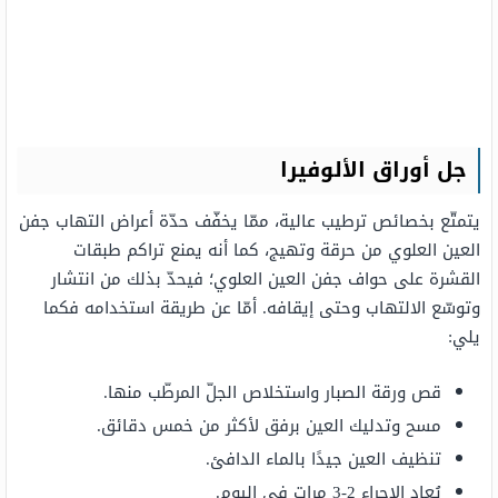
جل أوراق الألوفيرا
يتمتّع بخصائص ترطيب عالية، ممّا يخفّف حدّة أعراض التهاب جفن
العين العلوي من حرقة وتهيج، كما أنه يمنع تراكم طبقات
القشرة على حواف جفن العين العلوي؛ فيحدّ بذلك من انتشار
وتوسّع الالتهاب وحتى إيقافه. أمّا عن طريقة استخدامه فكما
يلي:
قص ورقة الصبار واستخلاص الجلّ المرطّب منها.
مسح وتدليك العين برفق لأكثر من خمس دقائق.
تنظيف العين جيدًا بالماء الدافئ.
يُعاد الإجراء 2-3 مرات في اليوم.