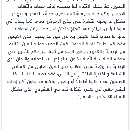
الجفون، هنا عليك الانتباه لما يصيبك، فأنت مصاب بالتهاب
الأجفان. وهو حالة طبية شائعة تصيب حوافّ الجفون وتنتج عن
تشكّل ما يشبه القشرة على جذور الرموش، تمامًا كما يحدث في
فروة الرأس، فينتج عنها تهيّجٌ وتورّمٌ في خط الجفن وحوافه.
غالبًا ما تصاب كلتا العينين به، في حين قد يصيب إحدى العينين
فقط في حالات نادرة الحدوث، فمن الصعب حماية العين الثانية
من الإصابة بالعدوى. وعلى الرغم من كونه غير معدٍ للآخرين في
معظم الحالات إلا أنّه لا بدّ من اتباع إجراءات الحماية والأمان لدى
الإصابة به. ويُعدّ مرض التهاب جفن العين العلوي من الأمراض
الشائعة والكثيرة الانتشار بين الناس، فقد يصيب الالتهاب كلا
الجنسين سواء كانوا أطفالًا أو بالغين، ولكنه قد يكون أكثر إصابة
لجنس معين في بعض أشكاله كما في العنقودي الذي تشكّل
النساء 80 % من حالاته.
[1]