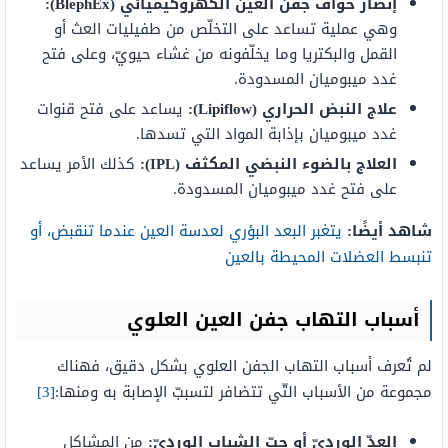
إنضار حواف جفن العين الكهروكيميائي (BlephEx):
وهي عملية تساعد على التخلّص من طفيليات العث أو
القمل والبكتريا وما يخلّفونه من غشاء حيويّ، وعلى فتح
غدد ميبوميان المسدودة.
علاج النبض الحراري (Lipiflow):
يساعد على فتح قنوات
غدد ميبوميان بإذابة المواد التي تسدها.
العلاج بالضوء النبضي المكثف (IPL):
كذلك الأمر يساعد
على فتح غدد ميبوميان المسدودة.
شاهد أيضًا:
يتغبر البعد البؤري لعدسة العين عندما تنقبض، أو
تنبسط العضلات المحيطة بالعين
أسباب التهاب جفن العين العلوي
لم تُعرف أسباب التهاب الجفن العلوي بشكل دقيق، فهناك
مجموعة من الأسباب التّي تتضافر لتسببّ الإصابة به ومنها:
[3]
العدّ الورديّ أو حبّ الشباب الورديّ:
من المشاكل