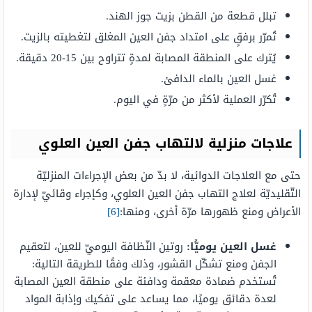
تبلل قطعة من القطن بزيت جوز الهند.
تُمرّر برفقٍ على امتداد جفن العين المغلق لتغطيته بالزيت.
يُترك على المنطقة المصابة لمدةٍ تتراوح بين 15-20 دقيقة.
غسل العين بالماء الدافئ.
تُكرّر العملية لأكثر من مرّةٍ في اليوم.
علاجات منزلية لالتهاب جفن العين العلوي
حتى مع العلاجات الدوائية، لا بدّ من بعض الإجراءات المنزليّة
التّقليديّة لعلاج التهاب جفن العين العلوي، وكإجراء وقائيّ لإدارة
الأعراض ومنع ظهورها مرّة أخرى، ومنها:
[6]
غسل العين يوميًّا:
روتين النّظافة اليوميّ للعين، لتعقيم
الجفن ومنع تشكّل القشور، وذلك وفقًا للطريقة التالية:
تُستخدم ضمادة معقمة ودافئة على منطقة العين المصابة
لعدة دقائق يوميًا، مما يساعد على تفكيك وإذابة المواد