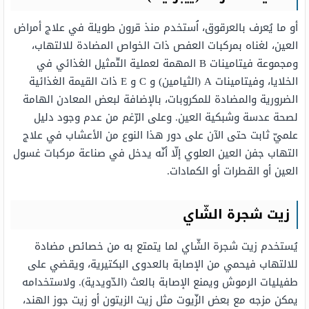
أو ما يُعرف بالعرقوق، اُستخدم منذ قرون طويلة في علاج أمراض
العين، لغناه بمركبات العفص ذات الخواص المضادة للالتهاب،
ومجموعة فيتامينات B المهمة لعملية التّمثيل الغذائي في
الخلايا، وفيتامينات A (الثيامين) و C و E ذات القيمة الغذائية
الضرورية والمضادة للمكروبات، بالإضافة لبعض المعادن الهامة
لصحة عدسة وشبكية العين. وعلى الرّغم من عدم وجود دليل
علميّ ثابت حتى الآن على دور هذا النوع من الأعشاب في علاج
التهاب جفن العين العلوي إلّا أنّه يدخل في صناعة مركبات غسول
العين أو القطرات أو الكمادات.
زيت شجرة الشّاي
يُستخدم زيت شجرة الشّاي لما يتمتع به من خصائص مضادة
للالتهاب فيحمي من الإصابة بالعدوى البكتيرية، ويقضي على
طفيليات الرموش ويمنع الإصابة بالعث (الدّويدية). ولاستخدامه
يمكن مزجه مع بعض الزّيوت مثل زيت الزيتون أو زيت جوز الهند،