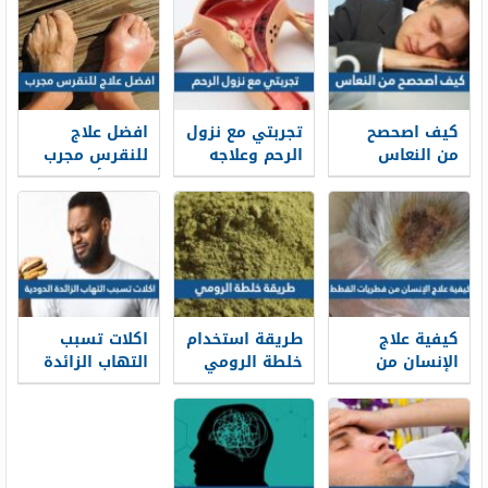
كيف اصحصح
تجربتي مع نزول
افضل علاج
من النعاس
الرحم وعلاجه
للنقرس مجرب
بالاعشاب
2026 وأهم
أعراض الإصابة
بمرض النقرس
كيفية علاج
طريقة استخدام
اكلات تسبب
الإنسان من
خلطة الرومي
التهاب الزائدة
فطريات القطط
لعلاج العين
الدودية
والحسد
بالتفصيل