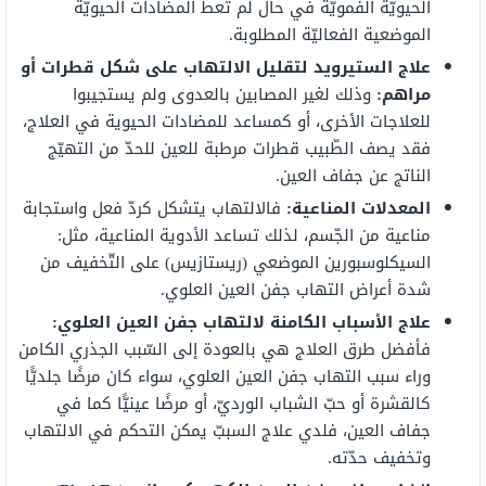
الحيويّة الفمويّة في حال لم تعط المضادات الحيويّة
الموضعية الفعاليّة المطلوبة.
علاج الستيرويد لتقليل الالتهاب على شكل قطرات أو
مراهم:
وذلك لغير المصابين بالعدوى ولم يستجيبوا
للعلاجات الأخرى، أو كمساعد للمضادات الحيوية في العلاج،
فقد يصف الطّبيب قطرات مرطبة للعين للحدّ من التهيّج
الناتج عن جفاف العين.
المعدلات المناعية:
فالالتهاب يتشكل كردّ فعل واستجابة
مناعية من الجّسم، لذلك تساعد الأدوية المناعية، مثل:
السيكلوسبورين الموضعي (ريستازيس) على التّخفيف من
شدة أعراض التهاب جفن العين العلوي.
علاج الأسباب الكامنة لالتهاب جفن العين العلوي:
فأفضل طرق العلاج هي بالعودة إلى السّبب الجذري الكامن
وراء سبب التهاب جفن العين العلوي، سواء كان مرضًا جلديًّا
كالقشرة أو حبّ الشباب الورديّ، أو مرضًا عينيًّا كما في
جفاف العين، فلدي علاج السببّ يمكن التحكم في الالتهاب
وتخفيف حدّته.