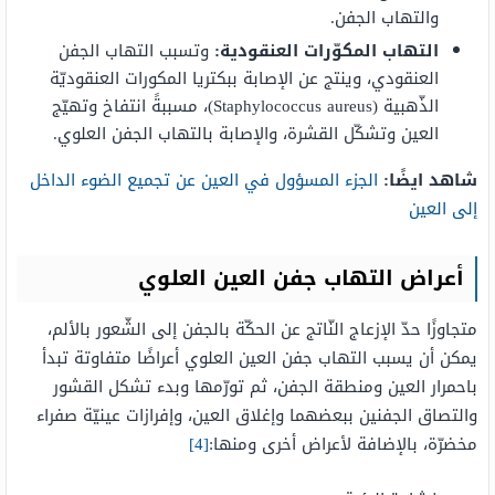
والتهاب الجفن.
التهاب المكوّرات العنقودية:
وتسبب التهاب الجفن
العنقودي، وينتج عن الإصابة ببكتريا المكورات العنقوديّة
الذّهبية (Staphylococcus aureus)، مسببةً انتفاخ وتهيّج
العين وتشكّل القشرة، والإصابة بالتهاب الجفن العلوي.
شاهد ايضًا:
الجزء المسؤول في العين عن تجميع الضوء الداخل
إلى العين
أعراض التهاب جفن العين العلوي
متجاوزًا حدّ الإزعاج النّاتج عن الحكّة بالجفن إلى الشّعور بالألم،
يمكن أن يسبب التهاب جفن العين العلوي أعراضًا متفاوتة تبدأ
باحمرار العين ومنطقة الجفن، ثم تورّمها وبدء تشكل القشور
والتصاق الجفنين ببعضهما وإغلاق العين، وإفرازات عينيّة صفراء
مخضرّة، بالإضافة لأعراض أخرى ومنها:
[4]