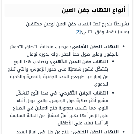
أنواع التهاب جفن العين
تشريحيًّا يندرج تحت التهاب جفن العين نوعين مختلفين
بمسببّاتهما، وفق التالي:
[2]
التهاب الجفن الأمامي:
ويصيب منطقة التصاق الرّموش
بالجفون وعلى طول خط الجفن، وله بدوره نوعان:
التهاب جفن العين الدّهني:
يتصاحب هذا النوع
بتشكّل قشور شمعيّة على جذور الرّموش، والتي تنتج
عن إفراز غير طبيعيّ للغدد الجفنية بالنوعية والكمية
للدموع.
التهاب الجفن التّقرحي:
في هذا النّوع تتشكّل
قشور أكثر صلابة حول الرموش، والتي تزول أثناء
النوم، مما يتسبب بصعوبة فتح العينين في الصباح.
على الرّغم أنها تعتبر أقلّ انتشارًا من الحالة السابقة
إلا أنها تغلب على الأطفال.
التهاب الجفن الخلفي:
ينتج عن خلل في إفراز الغدد