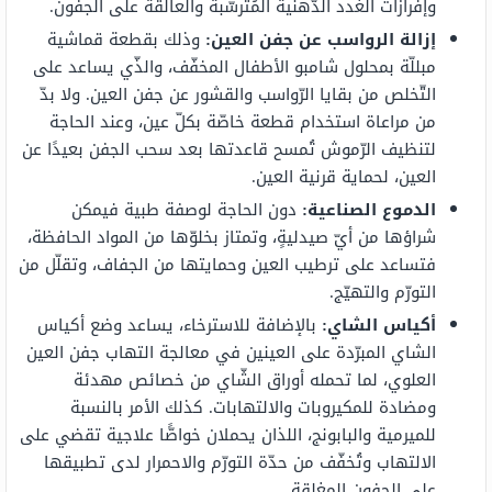
وإفرازات الغدد الدّهنية المُترسّبة والعالقة على الجفون.
إزالة الرواسب عن جفن العين:
وذلك بقطعة قماشية
مبللّة بمحلول شامبو الأطفال المخفّف، والذّي يساعد على
التّخلص من بقايا الرّواسب والقشور عن جفن العين. ولا بدّ
من مراعاة استخدام قطعة خاصّة بكلّ عين، وعند الحاجة
لتنظيف الرّموش تُمسح قاعدتها بعد سحب الجفن بعيدًا عن
العين، لحماية قرنية العين.
الدموع الصناعية:
دون الحاجة لوصفة طبية فيمكن
شراؤها من أيّ صيدليةٍ، وتمتاز بخلوّها من المواد الحافظة،
فتساعد على ترطيب العين وحمايتها من الجفاف، وتقلّل من
التورّم والتهيّج.
أكياس الشاي:
بالإضافة للاسترخاء، يساعد وضع أكياس
الشاي المبرّدة على العينين في معالجة التهاب جفن العين
العلوي، لما تحمله أوراق الشّاي من خصائص مهدئة
ومضادة للمكيروبات والالتهابات. كذلك الأمر بالنسبة
للميرمية والبابونج، اللذان يحملان خواصًّا علاجية تقضي على
الالتهاب وتُخفّف من حدّة التورّم والاحمرار لدى تطبيقها
على الجفون المغلقة.