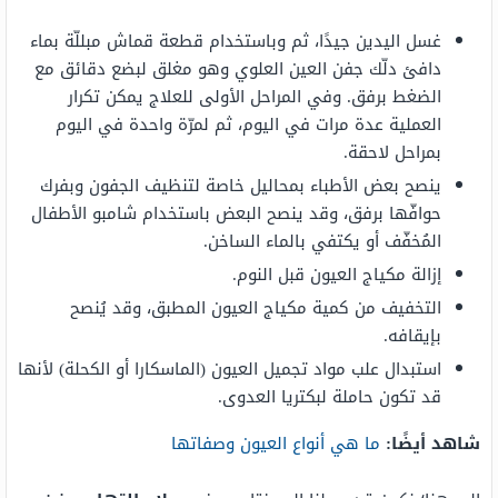
غسل اليدين جيدًا، ثم وباستخدام قطعة قماش مبللّة بماء
دافئ دلّك جفن العين العلوي وهو مغلق لبضع دقائق مع
الضغط برفق. وفي المراحل الأولى للعلاج يمكن تكرار
العملية عدة مرات في اليوم، ثم لمرّة واحدة في اليوم
بمراحل لاحقة.
ينصح بعض الأطباء بمحاليل خاصة لتنظيف الجفون وبفرك
حوافّها برفق، وقد ينصح البعض باستخدام شامبو الأطفال
المُخفّف أو يكتفي بالماء الساخن.
إزالة مكياج العيون قبل النوم.
التخفيف من كمية مكياج العيون المطبق، وقد يُنصح
بإيقافه.
استبدال علب مواد تجميل العيون (الماسكارا أو الكحلة) لأنها
قد تكون حاملة لبكتريا العدوى.
شاهد أيضًا:
ما هي أنواع العيون وصفاتها