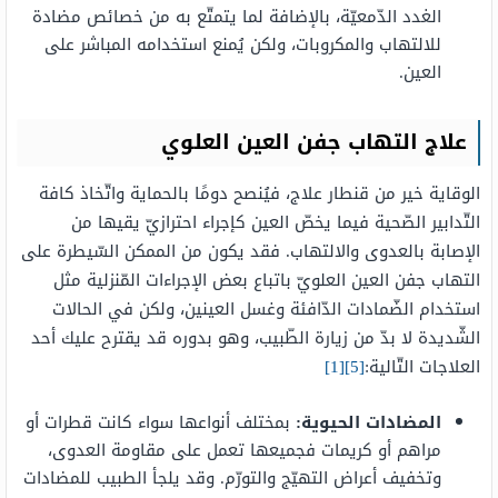
الغدد الدّمعيّة، بالإضافة لما يتمتّع به من خصائص مضادة
للالتهاب والمكروبات، ولكن يُمنع استخدامه المباشر على
العين.
علاج التهاب جفن العين العلوي
الوقاية خير من قنطار علاج، فيُنصح دومًا بالحماية واتّخاذ كافة
التّدابير الصّحية فيما يخصّ العين كإجراء احترازيّ يقيها من
الإصابة بالعدوى والالتهاب. فقد يكون من الممكن السّيطرة على
التهاب جفن العين العلويّ باتباع بعض الإجراءات المّنزلية مثل
استخدام الضّمادات الدّافئة وغسل العينين، ولكن في الحالات
الشّديدة لا بدّ من زيارة الطّبيب، وهو بدوره قد يقترح عليك أحد
العلاجات التّالية:
[5]
[1]
المضادات الحيوية:
بمختلف أنواعها سواء كانت قطرات أو
مراهم أو كريمات فجميعها تعمل على مقاومة العدوى،
وتخفيف أعراض التهيّج والتورّم. وقد يلجأ الطبيب للمضادات