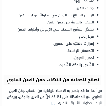
غشاوة الرؤية.
جفاف العين.
الرّمش المبالغ به للجفن في محاولة لترطيب العين.
الشّعور بالحرقة في جفن العين.
تشكّل القشور الجلديّة على الرّموش وأطراف الجفن.
فرط إدماع.
إفرازات دهنيّة على الجفون.
التحسسّ للإضاءة.
احمرار العيون.
الشّعور بالحكّة الشّديد.
نصائح للحماية من التهاب جفن العين العلوي
من أهمّ ما قد ينصح به الأطباء للوقاية من التهاب جفن العين
العلوي هو المحافظة على نظافة كلٍّ من العين والجفن، ويمكن
اتباع الخطوات التّالية للتنظيف:
[5]