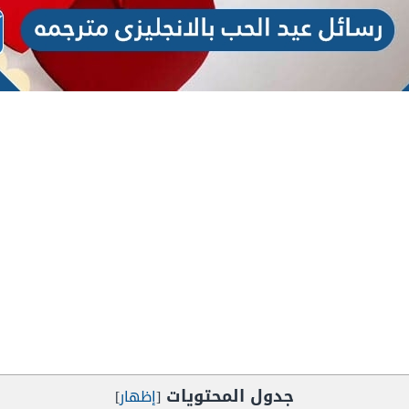
جدول المحتويات
[
إظهار
]