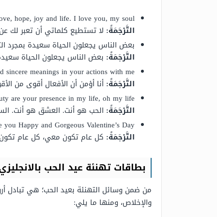
ve, hope, joy and life. I love you, my soul.
التَّرْجَمَةً:
لا تستطيع كلماتي أن تعبر لك عن 
بعض الناس يجعلون الحياة سعيدة بمجرد ال
التَّرْجَمَةً:
بعض الناس يجعلون الحياة سعيدة 
nd sincere meanings in your actions with me.
التَّرْجَمَةً:
أنا أؤمن أن الأفعال أقوى من ال
ty are your presence in my life, oh my life.
التَّرْجَمَةً:
الحب هو أنت. العشق هو أنت. الس
pe you Happy and Gorgeous Valentine’s Day.
التَّرْجَمَةً:
كل عام تكون معي، كل عام تكون ح
بطاقات تهنئة عيد الحب بالانجليزي
من ضمن وسائل التهنئة بعيد الحب؛ هي تبادل أروع
والإخلاص، ومنها ما يلي: