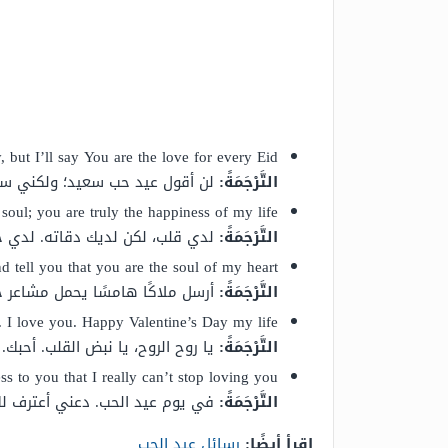
, but I’ll say You are the love for every Eid
التَّرْجَمَةً:
لن أقول عيد حب سعيد؛ ولكني سأ
soul; you are truly the happiness of my life.
التَّرْجَمَةً:
لدي قلب، لكن لديك دقاته. لدي ج
d tell you that you are the soul of my heart.
التَّرْجَمَةً:
أرسل ملاكًا هامسًا يحمل مشاعر ح
. I love you. Happy Valentine’s Day my life.
التَّرْجَمَةً:
يا روح الروح، يا نبض القلب. أحبك
s to you that I really can’t stop loving you.
التَّرْجَمَةً:
في يوم عيد الحب. دعني أعترف لك
اقرأ أيضًا:
رسائل عيد الحب