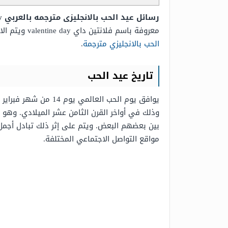
رسائل عيد الحب بالانجليزى مترجمه بالعربي Happy Valentines Day
معروفة باسم فلانتين داي valentine day ويتم الاحتفال بهذا اليوم في 14 فبراير من كل عام، وعبر
الحب بالانجليزي مترجمة
.
تاريخ عيد الحب
يوافق يوم الحب العا
وذلك في أواخر القرن الثامن عشر الميلادي. وهو م
بين بعضهم البعض. ويتم على إثر ذلك تبادل أجمل ا
مواقع التواصل الاجتماعي المختلفة.