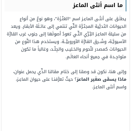
ما اسم أنثى
الماعز
يطلَـق على أنثَـى الماعِـز اسم “العَنْـزَة”، وهو نوعٌ من أنواع
الحيوانات الثديَّية المجتَـرَّة التِّي تنتمي إلى عائـلَة الأبقار. ويعد
من سليلة الماعِـز البَّـرِّي التِّـي تعودُ أصولَها إلى جنوب غرب القارَّة
الآسيويَّـة، وشَــرق القارَّة الأوروبيَّــة. ويستخدم هذا النَّوع من
الحيوانات كمصدر للّحوم والحَـليـب والجِلْـد، وغالباً ما تكون
متواجِـدة في جميع أنحاء العالَـم.
وإلى هنا، نكون قد وصلنا إلى ختام مقالنا الذِّي يحمل عنوان،
ماذا يسمَّى صغَير الماعز
؟ حيثُ تعرَّفنـا على حيوان الماعِـز،
واسم أنثى الماعِـز.