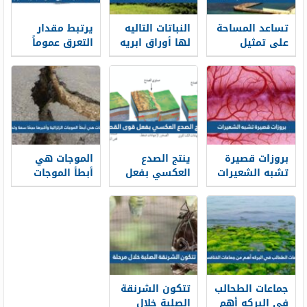
تساعد المساحة
النباتات التاليه
يرتبط مقدار
على تمثيل
لها أوراق ابريه
التعرق عموماً
مواقع الظواهر
او حرشفيه
بدرجة حرارة
الطبيعية
بروزات قصيرة
ينتج الصدع
الموجات هي
تشبه الشعيرات
العكسي بفعل
أبطأ الموجات
قوى القص
الزلزالية
وأكبرها حجمًا
سعة وتدميرًا
جماعات الطحالب
تتكون الشرنقة
في البركه أهم
الصلبة خلال