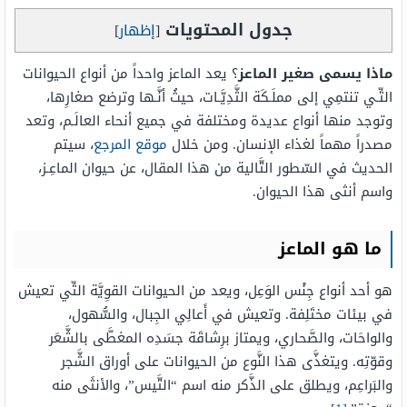
جدول المحتويات
[
إظهار
]
ماذا يسمى صغير الماعز
؟ يعد الماعز واحداً من أنواع الحيوانات
التِّـي تنتمِي إلى مملَـكَة الثَّدِيَّـات، حيثُ أنَّـها وترضع صغارِها،
وتوجد منها أنواع عديدة ومختلفة في جميع أنحاء العالَـم، وتعد
مصدراً مهماً لغذاء الإنسان. ومن خلال
موقع المرجع
، سيتم
الحديث في السّطور التَّالية من هذا المقال، عن حيوان الماعِـز،
واسم أنثى هذا الحيوان.
ما هو الماعز
هو أحد أنواع جِنْس الوَعِل، ويعد من الحيوانات القوِيَّة التِّي تعيش
في بيئات مختَلِفة. وتعيش في أَعالِي الجِبال، والسُّهول،
والواحَات، والصَّحاري، ويمتاز برِشاقَة جسَدِه المغطَّى بالشَّعَر
وقوّتِه. ويتغذَّى هذا النَّوع من الحيوانات على أوراق الشَّجر
والبَراعِم، ويطلق على الذَّكر منه اسم “التَّيس”، والأنثَى منه