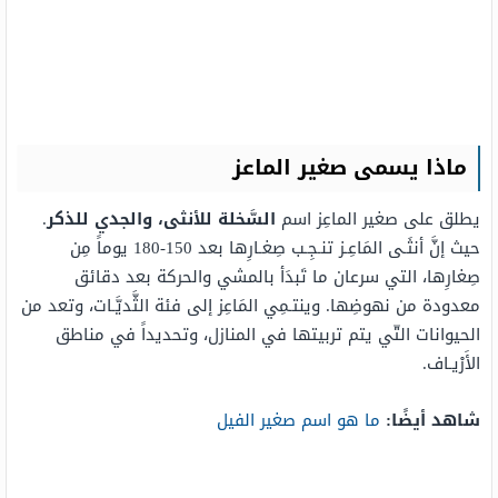
ماذا يسمى صغير الماعز
يطلق على صغير الماعِز اسم
السَّخلة للأنثى، والجدي للذكر
.
حيث إنَّ أنثَـى المَاعِـز تنـجِـب صِغـارِها بعد 150-180 يوماً مِن
صِغارِها، التي سرعان ما تَبدَأ بالمشي والحركة بعد دقائق
معدودة من نهوضِها. وينتـمِي المَاعِز إلى فئة الثَّديَّـات، وتعد من
الحيوانات التّي يتم تربيتها في المنازل، وتحديداً في مناطق
الأَرْيـاف.
شاهد أيضًا:
ما هو اسم صغير الفيل