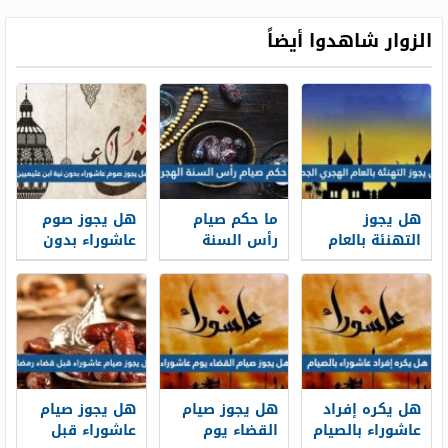
بعده
ويب
الزوار شاهدوا أيضاً
هل يجوز
ما حكم صيام
هل يجوز صوم
التهنئة بالعام
رأس السنة
عاشوراء بدون
الهجري الجديد
الهجرية
نية ابن عثيميين
1448
هل يكره إفراد
هل يجوز صيام
هل يجوز صيام
عاشوراء بالصيام
القضاء يوم
عاشوراء قبل