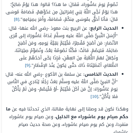
تَصُومُ يَومَ عاشُوراءَ، فَقالَ: ما هذا؟ قالوا: هذا يَوْمٌ صَالِحٌ؛
هذا يَوْمٌ نَجَّى اللَّهُ بَنِي إسْرَائِيلَ مِن عَدُوِّهِمْ، فَصَامَهُ مُوسَى.
قالَ: فأنَا أحَقُّ بمُوسَى مِنكُمْ، فَصَامَهُ، وأَمَرَ بصِيَامِهِ”.
[8]
الحديث الرابع:
عن الربيع بنت معوذ -رضي الله عنها- قال:
“أَرْسَلَ النَّبيُّ صَلَّى اللهُ عليه وسلَّمَ غَدَاةَ عَاشُورَاءَ إلى قُرَى
الأنْصَارِ: مَن أصْبَحَ مُفْطِرًا، فَلْيُتِمَّ بَقِيَّةَ يَومِهِ، ومَن أصْبَحَ
صَائِمًا، فَليَصُمْ. قالَتْ: فَكُنَّا نَصُومُهُ بَعْدُ، ونُصَوِّمُ صِبْيَانَنَا،
ونَجْعَلُ لهمُ اللُّعْبَةَ مِنَ العِهْنِ، فَإِذَا بَكَى أحَدُهُمْ علَى
الطَّعَامِ، أعْطَيْنَاهُ ذَاكَ حتَّى يَكونَ عِنْدَ الإفْطَارِ”.
[9]
الحديث الخامس:
عن سلمة بن الأكوع -رضي الله عنه- قال:
“أنَّ النبيَّ صَلَّى اللهُ عليه وسلَّمَ بَعَثَ رَجُلًا يُنَادِي في النَّاسِ
يَومَ عَاشُورَاءَ: إنَّ مَن أكَلَ فَلْيُتِمَّ -أوْ فَلْيَصُمْ- ومَن لَمْ يَأْكُلْ
فلا يَأْكُلْ”.
[10]
وهكذا نكون قد وصلنا إلى نهاية مقالنا، الذي تحدثنا فيه عن
ما
حكم صيام يوم عاشوراء مع الدليل
، وعن صيام يوم عاشوراء
منفردا، وعن كم يوم صيام عاشوراء، وعن صحة حديث صيام
عاشوراء.