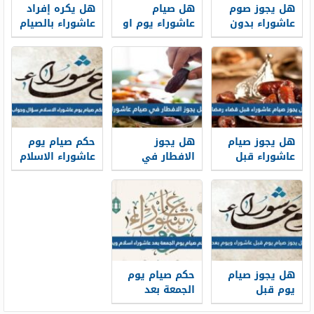
هل يجوز صوم
هل صيام
هل يكره إفراد
عاشوراء بدون
عاشوراء يوم او
عاشوراء بالصيام
نية ابن عثيميين
يومين
هل يجوز صيام
هل يجوز
حكم صيام يوم
عاشوراء قبل
الافطار في
عاشوراء الاسلام
قضاء رمضان
صيام عاشوراء
سؤال وجواب
هل يجوز صيام
حكم صيام يوم
يوم قبل
الجمعة بعد
عاشوراء ويوم
عاشوراء اسلام