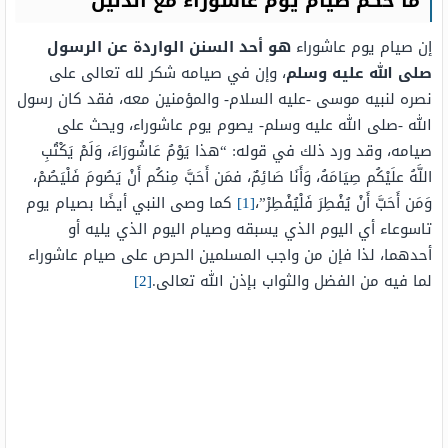
ما حكم صيام يوم عاشوراء مع الدليل
إن صيام يوم عاشوراء
هو أحد السنن الواردة عن الرسول
صلى الله عليه وسلم
، وإن في صيامه شكر لله تعالى على
نصره لنبيه موسى -عليه السلام- والمؤمنين معه، فقد كان رسول
الله -صلى الله عليه وسلم- يصوم يوم عاشوراء، ويحث على
صيامه، وقد ورد ذلك في قوله: “هذا يَوْمُ عَاشُورَاءَ، وَلَمْ يَكْتُبِ
اللَّهُ علَيْكُم صِيَامَهُ، وَأَنَا صَائِمٌ، فمَن أَحَبَّ مِنكُم أَنْ يَصُومَ فَلْيَصُمْ،
وَمَن أَحَبَّ أَنْ يُفْطِرَ فَلْيُفْطِرْ”،
[1]
كما وصى النبي أيضًا بصيام يوم
تاسوعاء أي اليوم الذي يسبقه وصيام اليوم الذي يليه أو
أحدهما، لذا فإن من واجب المسلمين الحرص على صيام عاشوراء
لما فيه من الفضل والثواب بإذن الله تعالى.
[2]