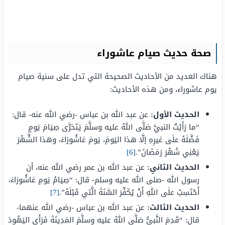
صحة حديث صيام عاشوراء
هناك العديد من الأحاديث الصحيحة التي تدل على سنية صيام
يوم عاشوراء، ومن هذه الأحاديث:
الحديث الأول:
عن عبد الله بن عباس -رضي الله عنه- قال:
“ما رَأَيْتُ النبيَّ صَلَّى اللهُ عليه وسلَّمَ يَتَحَرَّى صِيَامَ يَومٍ
فَضَّلَهُ علَى غيرِهِ إلَّا هذا اليَومَ، يَومَ عَاشُورَاءَ، وهذا الشَّهْرَ
يَعْنِي شَهْرَ رَمَضَانَ”.
[6]
الحديث الثاني:
عن عبد الله بن عمر رضي الله عنه، أن
رسول الله -صلى الله عليه وسلم- قال: “صِيَامُ يَومِ عَاشُورَاءَ،
أَحْتَسِبُ علَى اللهِ أَنْ يُكَفِّرَ السَّنَةَ الَّتي قَبْلَهُ”.
[7]
الحديث الثالث:
عن عبد الله بن عباس -رضي الله عنهما-
قال: “قَدِمَ النَّبيُّ صَلَّى اللهُ عليه وسلَّمَ المَدِينَةَ فَرَأَى اليَهُودَ