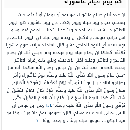
كم يوم صيام عاشوراء
إن عدد أيام صيام عاشوراء هو يوم أو يومان أو ثلاثة، حيث
يستحب صيام يوم قبله ويوم بعده، فإن يوم عاشوراء هو اليوم
العاشر من شهر الله المحرم ويتأكد استحباب الصوم فيه، وهو
أقل مراتب صومه، والأكمل أن يصام يوم قبله أي اليوم التاسع، و
يوم بعده أي اليوم الحادي عشر، قال العلماء: مراتب صوم عاشورا
ثلاثة: أكملها أن يصام قبله يوم وبعده يوم، ويلي ذلك أن يصام
التاسع والعاشر، وعليه أكثر الأحاديث، ويلي ذلك إفراد العاشر
وحده بالصوم، فقد ثبت عن ابن عباس -رضي الله عنهما- أنه قال:
“حِينَ صَامَ رَسولُ اللهِ صَلَّى اللَّهُ عليه وسلَّمَ يَومَ عَاشُورَاءَ وَأَمَرَ
بصِيَامِهِ قالوا: يا رَسولَ اللهِ، إنَّه يَوْمٌ تُعَظِّمُهُ اليَهُودُ وَالنَّصَارَى
فَقالَ رَسولُ اللهِ صَلَّى اللَّهُ عليه وسلَّمَ: فَإِذَا كانَ العَامُ المُقْبِلُ إنْ
شَاءَ اللَّهُ صُمْنَا اليومَ التَّاسِعَ قالَ: فَلَمْ يَأْتِ العَامُ المُقْبِلُ، حتَّى
تُوُفِّيَ رَسولُ اللهِ صَلَّى اللَّهُ عليه وسلَّمَ”،
[3]
وعن ابن عباس أن
النبي -صلى الله عليه وسلم- قال: “صوموا يومَ عاشوراءَ ، وخالفوا
فيه اليهودَ ، صوموا قبلَه يومًا ، و بعدَه يومًا”.
[5]