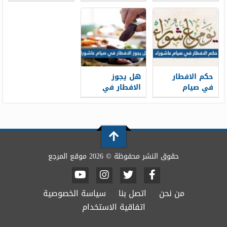
عاشوراء
قضاء رمضان
حكم الافطار
هل يجوز
في صيام
الافطار في
عاشوراء
صيام عاشوراء
حقوق النشر محفوظة © 2026 موقع المرجع
من نحن
اتصل بنا
سياسة الخصوصية
اتفاقية الاستخدام