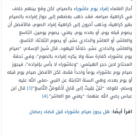
أجاز العلماء
إفراد يوم عاشوراء
بالصيام، لكن وقع بينهم خلاف
في كراهية صيامه، فقد ذهب بعضهم إلى جواز إفراده بالصيام
بغير كراهية، وذهب آخرون إلى كراهية إفراد الصوم، فالأفضل أن
يصوم قبله يوم، أو بعده يوم، يعني: يصوم يومين، التاسع
والعاشر، أو العاشر والحادي عشر، أو يصوم الثلاثة: التاسع،
والعاشر، والحادي عشر، خلافًا لليهود، قال شيخ الإسلام: “صيام
يوم عاشوراء كفارة سنة ولا يكره إفراده بالصوم”، وفي تحفة
المحتاج لابن حجر الهيتمي: “وعاشوراء لا بأس بإفراده”، فيجوز
صيام يوم عاشوراء يوماً واحداً فقط، لكن الأفضل صيام يوم قبله
أو يوم بعده، وهي السنة الثابتة عن النبي -صلى الله عليه
وسلم- لقوله: “لَئِنْ بَقِيتُ إلى قَابِلٍ لَأَصُومَنَّ التَّاسِعَ”
[3]
قال ابن
عباس رضي الله عنهما: “يعني مع العاشر”.
[4]
اقرأ أيضًا:
هل يجوز صيام عاشوراء قبل قضاء رمضان