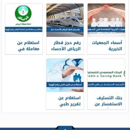
أسماء الجمعيات
رقم حجز قطار
استعلام عن
الخيرية
الرياض الأحساء
معاملة في
المعتمدة في
سار محطة
الامارة الرياض
السعودية
القطار الموحد
برقم الهوية
1448
1448
2026/1448
بنك التسليف
استعلام عن
الاستفسار عن
تقرير طبي
باقي الأقساط
برقم الهوية
برقم الهوية
1448
1448