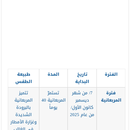
الفترة
تاريخ
المدة
طبيعة
البداية
الطقس
فترة
7/ من شهر
تستمرّ
تتميز
المربعانية
ديسمبر
المربعانية 40
المربعانية
كانون الأول/
يوماً
بالبرودة
من عام 2025
الشديدة
وغزارة الأمطار
في الغالب