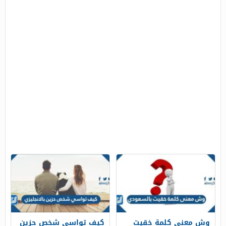
وش معنى كلمة خقيت
كيف تواسي شخص حزين