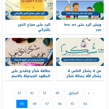
ويش الرد على how are
الرد على صباح الخير
you
بالتركي
من لا يشكر الناس لا
بطاقة شكر وتقدير على
يشكر الله رسالة شكر
الجهود المبذولة بالاسم
تويتر
«
السابق
60
61
62
63
69
68
67
66
65
64