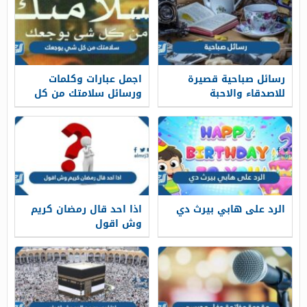
رسائل صباحية قصيرة
اجمل عبارات وكلمات
للاصدقاء والاحبة
ورسائل سلامتك من كل
شي يوجعك
الرد على هابي بيرث دي
اذا احد قال رمضان كريم
وش اقول