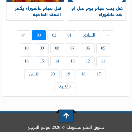
هل يجب صيام يوم قبل او
هل صيام عاشوراء يكفر
بعد عاشوراء
السنة الماضية
«
السابق
01
02
03
04
10
09
08
07
06
05
16
15
14
13
12
11
17
18
19
20
التالي
الأخيرة
حقوق النشر محفوظة © 2026 موقع المرجع