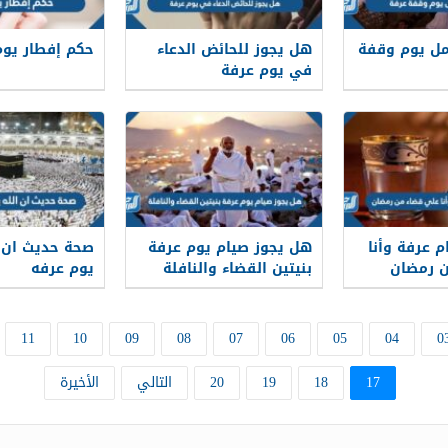
مل يوم وقفة
هل يجوز للحائض الدعاء
حكم إفطار يوم
في يوم عرفة
 عرفة وأنا
هل يجوز صيام يوم عرفة
صحة حديث ان ا
 رمضان
بنيتين القضاء والنافلة
يوم عرفه
11
10
09
08
07
06
05
04
0
17
18
19
20
التالي
الأخيرة