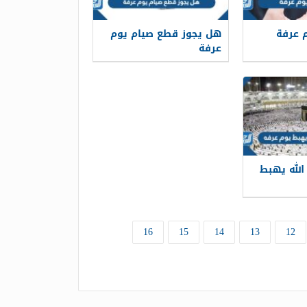
 عرفة
هل يجوز قطع صيام يوم
عرفة
لله يهبط
16
15
14
13
12