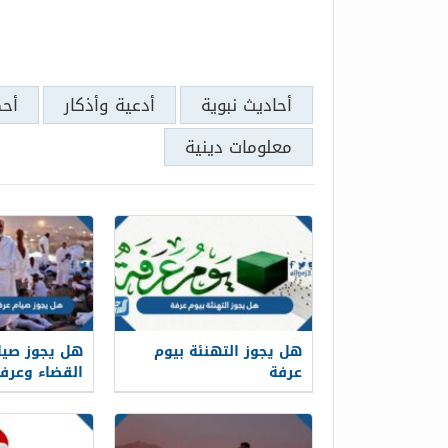
أحاديث نبوية
أدعية وأذكار
أح
معلومات دينية
هل يجوز التهنئة بيوم
هل يجوز صيام
عرفة
القضاء وعرف