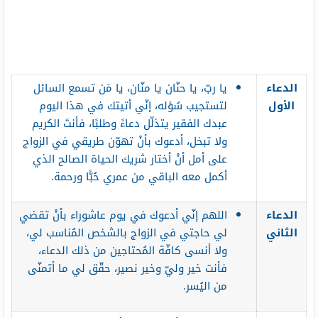
الدعاء
يا ربّ، يا حنّان يا منّان، يا مَن تسمع السائل
الأول
لتستجيب سُؤله، إنّي أتيتك في هذا اليوم
عبدك الفقير يتذلّل دعاءً وطلبًا، فأنتَ الكريم
ولا تبخل، أدعوك بأنْ تهوّن طريقي في الزواج
على أمل أنْ أختار شريك الحياة الصالح الذي
أكمل معه الباقي من عمري حُبًّا ورحمة.
الدعاء
اللهم إنّي أدعوك في يوم عاشوراء بأنْ تقضي
الثاني
لي حاجتي في الزواج بالشخص المُناسب لي،
ولا أنسى كافّة المُحتاجين من ذلك الدعاء،
فأنت خير وليّ وخير نصير، حقّق لي ما أتمنّى
من اليُسر.