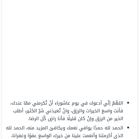
اللهُمّ إنّي أدعوك في يوم عاشوراء أنْ تُكرمني ممّا عندك،
فأنت واسع الخيرات والرزق، وانْ تُعيذني شرّ الكثير، أطلب
الخير من الرزق وإنْ كان قليلًا فأنا راضٍ كُل الرضا.
الحمد لله حمدًا يوافي نعمك ويكافئ المزيد منه، الحمد لله
الذي أكرمتنا وأنعمت علينا من خيرك الواسع عفوًا وغفرانا،