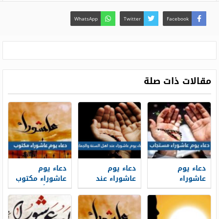
WhatsApp
Twitter
Facebook
مقالات ذات صلة
دعاء يوم
دعاء يوم
دعاء يوم
عاشوراء
عاشوراء عند
عاشوراء مكتوب
مستجاب 1448 ،
اهل السنة
1448 ، أجمل
أجمل أدعية
والجماعة
أدعية صيام
صيام عاشوراء
مكتوب 1448
عاشوراء