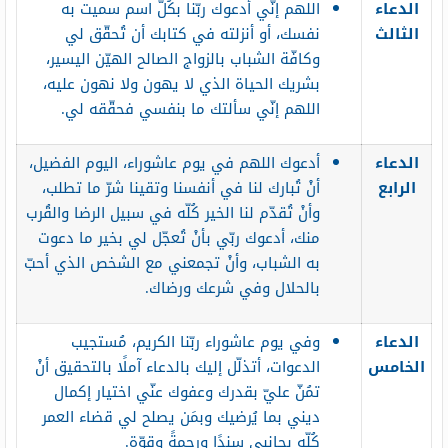
الدعاء
اللهم إنّي أدعوك ربّنا بكُلّ اسم سميت به
الثالث
نفسك، أو أنزلته في كتابك أن تُحقّق لي
وكافّة الشباب بالزواج الصالح الهيّن اليسير،
بشريك الحياة الذي لا يهون ولا نهون عليه،
اللهم إنّي سألتك ما بنفسي فحقّقه لي.
الدعاء
أدعوك اللهم في يوم عاشوراء، اليوم الفضيل،
الرابع
أنْ تُبارك لنا في أنفسنا وتقينا شرّ ما تطلب،
وأنْ تُقدّم لنا الخير كُلّه في سبيل الرضا والقُرب
منك، أدعوك ربّي بأنْ تُعجّل لي بخير ما دعوت
به الشباب، وأنْ تجمعني مع الشخص الذي أحبّ
بالحلال وفي شرعك ورضاك.
الدعاء
وفي يوم عاشوراء ربّنا الكريم، مُستجيب
الخامس
الدعوات، أتذلّل إليك بالدعاء آملًا بالتحقيق أنْ
تمُنّ عليّ بقدرك وعفوك عنّي اختيار إكمال
ديني بما يُرضيك وبمَن يصلح لي قضاء العمر
كُلّه بجانبي سندًا ورحمةً وقوّة.