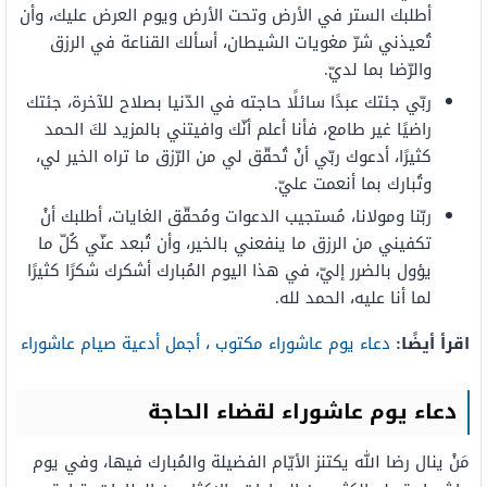
أطلبك الستر في الأرض وتحت الأرض ويوم العرض عليك، وأن
تُعيذني شرّ مغويات الشيطان، أسألك القناعة في الرزق
والرّضا بما لديّ.
ربّي جئتك عبدًا سائلًا حاجته في الدّنيا بصلاح للآخرة، جئتك
راضيًا غير طامع، فأنا أعلم أنّك وافيتني بالمزيد لكَ الحمد
كثيرًا، أدعوك ربّي أنْ تُحقّق لي من الرّزق ما تراه الخير لي،
وتُبارك بما أنعمت عليّ.
ربّنا ومولانا، مُستجيب الدعوات ومُحقّق الغايات، أطلبك أنْ
تكفيني من الرزق ما ينفعني بالخير، وأن تُبعد عنّي كُلّ ما
يؤول بالضرر إليّ، في هذا اليوم المُبارك أشكرك شكرًا كثيرًا
لما أنا عليه، الحمد لله.
اقرأ أيضًا:
دعاء يوم عاشوراء مكتوب ، أجمل أدعية صيام عاشوراء
دعاء يوم عاشوراء لقضاء الحاجة
مَنْ ينال رضا الله يكتنز الأيّام الفضيلة والمُبارك فيها، وفي يوم