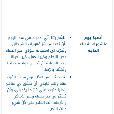
أدعية يوم
اللهُم ربّنا إنّي أدعوك في هذا اليوم
عاشوراء لقضاء
بأنْ تُعيذني شرّ مُغويات الشيطان،
الحاجة
وتُقرّب لي استجابة سؤلي، خير الدعاء
وخير النجاح وخير العمل، خير الحياة
وخير الممات، أنْ تُحسن خواتيم حياتنا
وتُكلّلنا بالرّضا.
ربّنا جئتُك في هذا اليوم سائلًا القُرب
منك وتلك غايتي، أنْ تحقّق لي منافع
الدنيا وتبعد عنّي شرّ ما يؤذيني، وأنْ
تُسخّر لي خير خلقك وخير الأماكن
والأزمنة، أنتَ القادر على كُلّ شيءٍ
وأنتَ النصير.