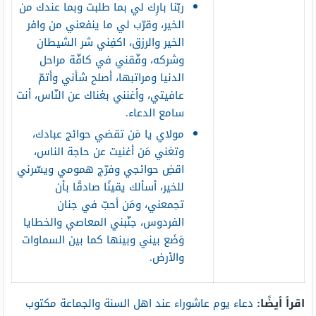
ربّنا بارِك لي بما طلبت وبما عندك من
الخير، وقرّب لي ما ينفعني من وافر
الخير والرزق، اكفِني شر الشيطان
وشركه، وفّقني في كافّة مراحل
الدنيا ومراتبها، أصلح شأني وأتمّ
عافيتي، وأغنني بغناك عن النّاس، أنت
سامع الدعاء.
مولاي يا مَن تقضي حوائج عبادك،
وتغني مَن أغنيت عن حاجة الناس،
اقضِ حوائجي وفرّج همومي ويسّرني
للخير، أسألك يقينًا صادقًا بأن
تجمعني، ومَن أحبّ في جنان
الفردوس، جنّبني المعاصي والخطايا
وَضَع بيني وبينها كما بين السماوات
والأرض.
اقرأ أيضًا:
دعاء يوم عاشوراء عند اهل السنة والجماعة مكتوب