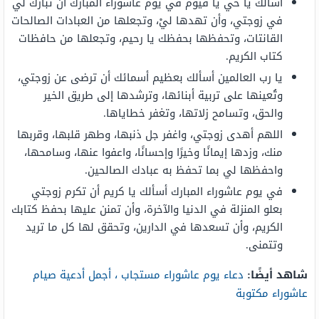
أسألك يا حي يا قيوم في يوم عاشوراء المبارك أن تبارك لي
في زوجتي، وأن تهدها ليْ، وتجعلها من العبادات الصالحات
القانتات، وتحفظها بحفظك يا رحيم، وتجعلها من حافظات
كتاب الكريم.
يا رب العالمين أسألك بعظيم أسمائك أن ترضى عن زوجتي،
وتُعينها على تربية أبنائها، وترشدها إلى طريق الخير
والحق، وتسامح زلاتها، وتغفر خطاياها.
اللهم أهدى زوجتي، واغفر جل ذنبها، وطهر قلبها، وقربها
منك، وزدها إيمانًا وخيرًا وإحسانًا، واعفوا عنها، وسامحها،
واحفظها لي بما تحفظ به عبادك الصالحين.
في يوم عاشوراء المبارك أسألك يا كريم أن تكرم زوجتي
بعلو المنزلة في الدنيا والآخرة، وأن تمنن عليها بحفظ كتابك
الكريم، وأن تسعدها في الدارين، وتحقق لها كل ما تريد
وتتمنى.
شاهد أيضًا:
دعاء يوم عاشوراء مستجاب ، أجمل أدعية صيام
عاشوراء مكتوبة