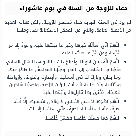
دعاء للزوجة من السنة في يوم عاشوراء
لم يرد في السنة النبوية دعاء مُخصص للزوجة، ولكن هناك العديد
من الأدعية العامة، والتي من الممكن الاستعانة بها، ومنها:
اللَّهمَّ إنِّي أسألُكَ خيرَها وخيرَ ما جبلتَها عليهِ، وأعوذُ بِكَ من
شرِّها، ومن شرِّ ما جبلتَها عليهِ.
اللَّهمَّ ألِّفْ بينَ قلوبِنا، وأَصلِحْ ذاتَ بينِنا، واهدِنا سُبُلَ السلامِ،
ونَجِّنا مِن الظُّلماتِ إلى النورِ، وجنِّبْنا الفواحشَ ما ظهَرَ منها
وما بطَنَ، وبارِكْ لنا في أسماعِنا، وأبصارِنا، وقلوبِنا، وأزواجِنا،
وذرِّيَّاتِنا، وتُبْ علينا، إنَّك أنت التوَّابُ الرَّحيمُ، واجعَلْنا شاكِرينَ
لنعمتِك، مُثْنينَ بها قابِليها، وأَتِمَّها علينا.
اللَّهُمَّ اهْدِها لأَحسَنِ الأخلاقِ لا يَهْدي لأَحسَنِها إلَّا أنتَ،
اصرِفْ عنِّها سيِّئَها لا يَصرِفُ عنِّي سيِّئَها إلَّا أنتَ.
اللهُمَّ كمَا حسَّنْتَ خلْقَها فحَسِّنْ خُلُقَها.