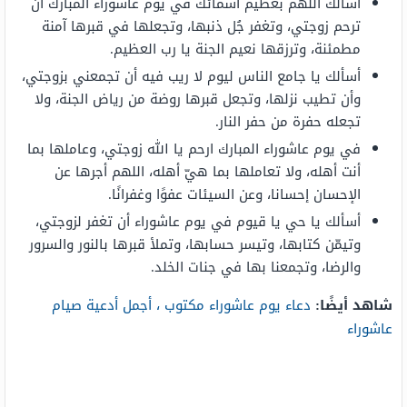
أسألك اللهم بعظيم أسمائك في يوم عاشوراء المُبارك أن
ترحم زوجتي، وتغفر جُل ذنبها، وتجعلها في قبرها آمنة
مطمئنة، وترزقها نعيم الجنة يا رب العظيم.
أسألك يا جامع الناس ليوم لا ريب فيه أن تجمعني بزوجتي،
وأن تطيب نزلها، وتجعل قبرها روضة من رياض الجنة، ولا
تجعله حفرة من حفر النار.
في يوم عاشوراء المبارك ارحم يا الله زوجتي، وعاملها بما
أنت أهله، ولا تعاملها بما هيّ أهله، اللهم أجرها عن
الإحسان إحسانا، وعن السيئات عفوًا وغفرانًا.
أسألك يا حي يا قيوم في يوم عاشوراء أن تغفر لزوجتي،
وتيمّن كتابها، وتيسر حسابها، وتملأ قبرها بالنور والسرور
والرضا، وتجمعنا بها في جنات الخلد.
شاهد أيضًا:
دعاء يوم عاشوراء مكتوب ، أجمل أدعية صيام
عاشوراء