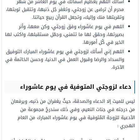
أسألك اللهم بعظيم أسمائك في يوم العاشر من شهر
محرم أن ترضى عن زوجتي، وتغفر جُل ذنبها، وتتقبل توبتها،
وتقربتها منك وإليك، وتجعل القرآن ربيع حياتنا.
اللهم في يوم عاشوراء وفق زوجتي، وكن معها، وأنر
بصيرتها، وحقق لها ما تتمنى، وجمّل مستقبلها، واكتب لها
الخير في كُل أمورها.
اللهم إني أسألك لزوجتي في يوم عاشوراء المبارك التوفيق
والسداد والرضا وقبول العمل في الدنيا، وحسن الخاتمة في
الآخرة.
دعاء لزوجتي المتوفية في يوم عاشوراء
ليس للميت إلا الدعاء والصدقة، حيثُ يغفران من ذنبه، ويرفعان
من درجته في جنات النعيم، وفي ذلك سندرجُ مجموعة من
الأدعية للزوجة المُتوفية في يوم عاشوراء المبارك من العام
الهجري :