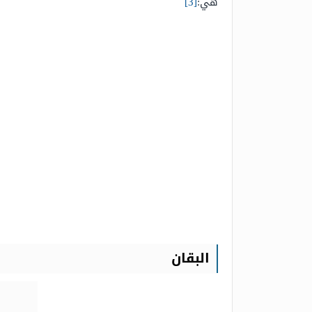
هي:
[3]
البقان