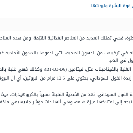
 قوة البشرة وليونتها
رة، فهي تمتلك العديد من العناصر الغذائية القيّمة، ومن هذه العناصر
ل في الدم.
، فيتامين (B1-B3-B6)، وكذلك فهي غنية بالمعادن، كالزنك والفوسفور والحديد و…. الخ.
يمكننا القول بأن، كل 50 غرام من زبدة الفول السوداني، يحتوي 
دة الفول السوداني، تعد من الأغذية القليلة نسبياً بالكربوهيدرات، حي
 بالنتيجة إلى امتلاكها ميزة هامة، وهي أنها ذات مؤشر جلايسيمي منخ