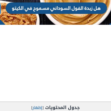
جدول المحتويات
[
إظهار
]