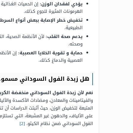
يؤدي لفقدان الوزن:
إن الحميات الغذائية
الهرمونات المثيرة للجوع كذلك.
تخفيض خطر الإصابة ببعض أنواع السرطا
الطبيعية.
يدعم صحة القلب:
لأن الأنظمة الصحية، ا
وصحته.
حماية و تقوية الخلايا العصبية:
إن الأنظم
العصبية والدماغ كذلك.
هل زبدة الفول السوداني مسموح
نعم لأن زبدة الفول السوداني منخفضة الكر
والفيتامينات والمعادن، ومضادات الأكسدة والأليا
المتبعة لتخفيض الوزن، حيث أثبتت الدراسات أن 
على الألياف، والدهون غير المشبعة، التي تستلزم 
الفول السوداني ضمن نظام الكيتو.
[2]