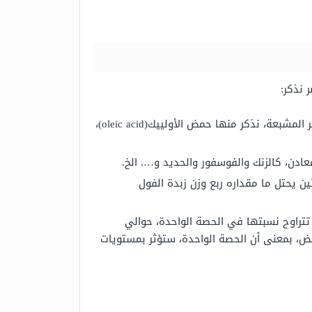
 نذكر:
يمكن اعتبار معظم الدهون، الداخلة في تركيبها، من الدهون الصحية، التي ندعوها بالدهون الأحادية غير المشبعة، نذكر منها حمض الأولييك(oleic acid)،
على 12.5 غرام من البروتين، أي أن البروتين يحتل ما مقداره ربع وزن زبدة الفول
ث تتراوح نسبتها في الحصة الواحدة، حوالي
فض، بمعنى أن الحصة الواحدة، ستؤثر بمستويات