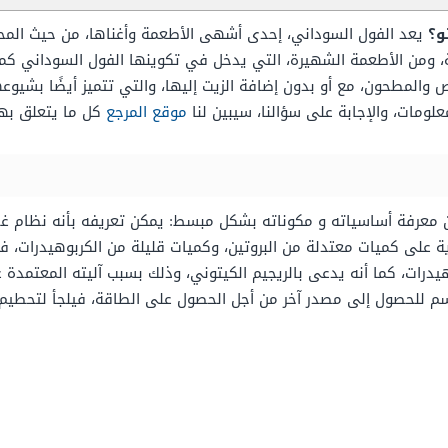
و؟
يعد الفول السوداني، إحدى أشهى الأطعمة وأغناها، من حيث المحت
ية، ومن الأطعمة الشهيرة، التي يدخل في تكوينها الفول السوداني ك
والمطحون، مع أو بدون إضافة الزيت إليها، والتي تتميز أيضًا بشيوع
معلومات، والإجابة على سؤالنا، سيبين لنا
موقع المرجع
كل ما يتعلق به
ا من معرفة أساسياته و مكوناته بشكل مبسط:
يمكن تعريفه بأنه نظام غ
وية على كميات معتدلة من البروتين، وكميات قليلة من الكربوهيدرات، ف
وهيدرات، كما أنه يدعى بالريجيم الكيتوني، وذلك بسبب آليته المعتمدة
م للحصول إلى مصدر آخر من أجل الحصول على الطاقة، فيلجأ لتحطيم 