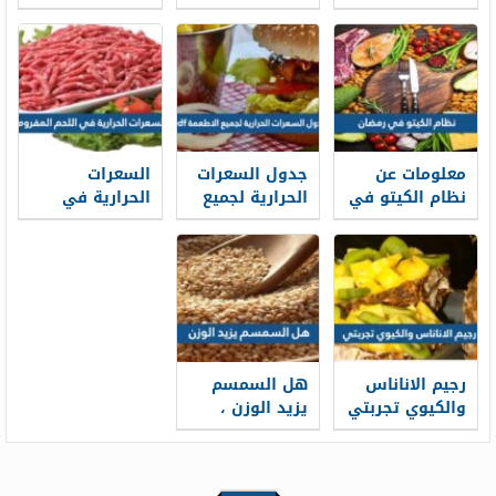
الوزن 2026
رمضان مجرب
ومضمون كل
2026
يوم كيلو 2026
معلومات عن
جدول السعرات
السعرات
نظام الكيتو في
الحرارية لجميع
الحرارية في
رمضان 2026
الاطعمة pdf
اللحم المفروم
رجيم الاناناس
هل السمسم
والكيوي تجربتي
يزيد الوزن ،
تجربتي مع
السمسم لزيادة
الوزن