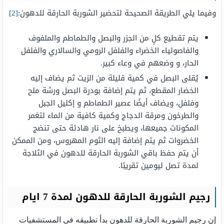
وفيما يلي الطريقة الصحيحة لتحضير الشوربة الحارقة للدهون:
[2]
يتم تقطيع كلٍ من الجزر والبصل والطماطم والملفوف
والفاصولياء الخضراء والفلفل الرومي والسالاري والفلفل
الحار، و وضعهم في وعاء كبير.
يُقلى البصل في كمية قليلة من الزيت ثم يضاف إليه
الخضار المقطع، ثم يتم إضافة بودرة البصل ورشة ملح
وفلفل، ويضاف أيضًا عصير الطماطم و إكليل الجبل
والطرخون ومرقة الدجاج وكمية كافية من الماء لتغمر
المكونات جميعها، ويطبخ على نار هادئة حتى تنضج
الخضروات ثم يتم إضافة إليه الثوم المهروس، ومن الممكن
أن يتم حفظ باقي الشوربة الحارقة للدهون في الثلاجة
لمدة تصل ليومين تقريبًا.
رجيم الشوربة الحارقة للدهون لمدة 7 ايام
إن رجيم الشوربة الحارقة للدهون بدأ تطبيقه في المستشفيات