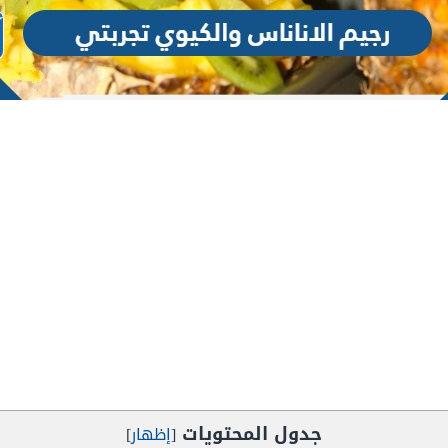
جدول المحتويات
[
إظهار
]