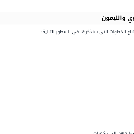
وي والليمون
تباع الخطوات التي سنذكرها في السطور التالية:
طيعهن إلى مكعبات.