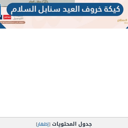
جدول المحتويات
[
إظهار
]