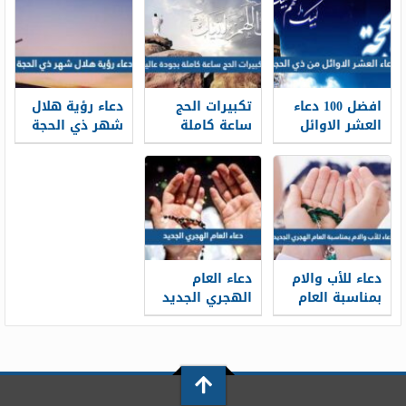
المتوفي في
لغير الحاج 1448
وقفة عرفة 1448
افضل 100 دعاء
تكبيرات الحج
دعاء رؤية هلال
العشر الاوائل
ساعة كاملة
شهر ذي الحجة
من ذي الحجة
بجودة عالية
1448 كامل
مكتوب 1448 /
1448 -2026 لبيك
مكتوب
2026
اللهم لبيك
دعاء للأب والام
دعاء العام
بمناسبة العام
الهجري الجديد
الهجري الجديد
1448 مكتوب
1448 بالصور
ومستجاب