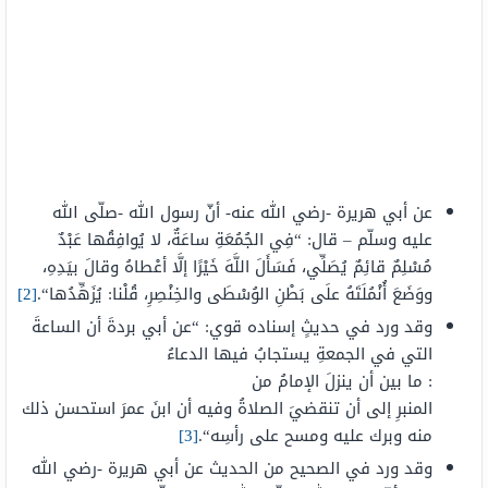
عن أبي هريرة -رضي الله عنه- أنّ رسول الله -صلّى الله
عليه وسلّم – قال: “
فِي الجُمُعَةِ ساعَةٌ، لا يُوافِقُها عَبْدٌ
مُسْلِمٌ قائِمٌ يُصَلِّي، فَسَأَلَ اللَّهَ خَيْرًا إلَّا أعْطاهُ وقالَ بيَدِهِ،
ووَضَعَ أُنْمُلَتَهُ علَى بَطْنِ الوُسْطَى والخِنْصِرِ، قُلْنا: يُزَهِّدُها
“.
[2]
وقد ورد في حديثٍ إسناده قوي: “
عن أبي بردةَ
أن
الساعةَ
التي في الجمعةِ يستجابُ فيها الدعاءُ
:
ما
بين
أن
ينزلَ
الإمامُ
من
المنبرِ
إلى
أن
تنقضيَ
الصلاةُ
وفيه
أن
ابنَ عمرَ استحسن ذلك
منه وبرك عليه ومسح على رأسِه
“.
[3]
وقد ورد في الصحيح من الحديث عن أبي هريرة -رضي الله