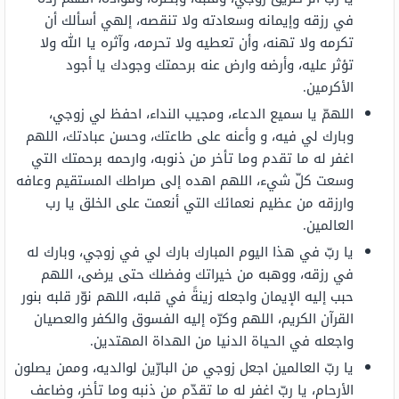
في رزقه وإيمانه وسعادته ولا تنقصه، إلهي أسألك أن
تكرمه ولا تهنه، وأن تعطيه ولا تحرمه، وآثره يا الله ولا
تؤثر عليه، وأرضه وارض عنه برحمتك وجودك يا أجود
الأكرمين.
اللهمّ يا سميع الدعاء، ومجيب النداء، احفظ لي زوجي،
وبارك لي فيه، و وأعنه على طاعتك، وحسن عبادتك، اللهم
اغفر له ما تقدم وما تأخر من ذنوبه، وارحمه برحمتك التي
وسعت كلّ شيء، اللهم اهده إلى صراطك المستقيم وعافه
وارزقه من عظيم نعمائك التي أنعمت على الخلق يا رب
العالمين.
يا ربّ في هذا اليوم المبارك بارك لي في زوجي، وبارك له
في رزقه، ووهبه من خيراتك وفضلك حتى يرضى، اللهم
حبب إليه الإيمان واجعله زينةً في قلبه، اللهم نوّر قلبه بنور
القرآن الكريم، اللهم وكرّه إليه الفسوق والكفر والعصيان
واجعله في الحياة الدنيا من الهداة المهتدين.
يا ربّ العالمين اجعل زوجي من البارّين لوالديه، وممن يصلون
الأرحام، يا ربّ اغفر له ما تقدّم من ذنبه وما تأخر، وضاعف