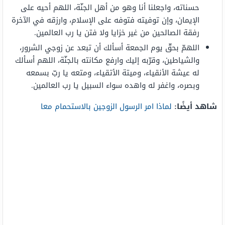
حسناته، واجعلنا أنا وهو من أهل الجنّة، اللهم أحيه على
الإيمان، وإن توفيته فتوفه على الإسلام، وارزقه في الآخرة
رفقة الصالحين من غير خزايا ولا فتن يا رب العالمين.
اللهمّ بحقّ يوم الجمعة أسألك أن تبعد عن زوجي الشرور،
والشياطين، وقرّبه إليك وارفع مكانته بالجنّة، اللهم أسألك
له عيشة الأنقياء، وميتة الأتقياء، ومتعه يا ربّ بسمعه
وبصره، واغفر له واهده سواء السبيل يا رب العالمين.
شاهد أيضًا:
لماذا امر الرسول الزوجين بالاستحمام معا