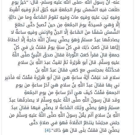
عنه- أنّ رسول الله -صلّى الله عليه وسلّم- قال: “
خيرُ يومٍ
طلَعت فيهِ الشَّمسُ يومُ الجمُعةِ فيهِ خُلِقَ آدمُ وفيهِ أُهْبِطَ
وفيهِ تيبَ عليهِ وفيهِ ماتَ وفيهِ تقومُ السَّاعةُ وما من دابَّةٍ
إلَّا وَهيَ مُسيخةٌ يومَ الجمُعةِ مِن حينَ تُصبحُ حتَّى تطلعَ
الشَّمسُ شفقًا منَ السَّاعةِ إلَّا الجنَّ والإنسَ وفيهِ
ساعةٌ
لا
يصادفُها عبدٌ مسلمٌ وَهوَ يصلِّي يسألُ اللَّهَ حاجةً إلَّا أعطاهُ
إيَّاها
قالَ
كعبٌ ذلِكَ في كلِّ سنةٍ يومٌ
فقلتُ
بل في كلِّ
جمعةٍ
قالَ
فقرأ كعبٌ التَّوراةَ فقالَ صدقَ النَّبيُّ صلَّى اللَّهُ
عليهِ وسلَّمَ.
قالَ
أبو
هُرَيْرةَ
ثمَّ لقيتُ عبدَ اللَّهِ بنَ سلامٍ
فحدَّثتُهُ بمجلسي مع كعبٍ فقالَ عبدُ اللَّهِ بنُ
سلامٍ
قد
عَلِمْتُ
أيَّةَ
ساعةٍ
هيَ
قالَ
أبو
هُرَيْرةَ
فقُلتُ
لَه
فأخبِر
ني
بِها
فقالَ عبدُ اللَّهِ بنُ سلامٍ
هيَ
آخرُ
ساعةٍ
من يومِ
الجمعةِ
فقُلتُ
كيفَ
هيَ
آخرُ
ساعةٍ
من يومِ الجمُعةِ
وقد
قالَ
رسولُ اللَّهِ صلَّى اللَّهُ عليهِ وسلَّمَ لا يصادِفُها عبدٌ
مسلِمٌ وَهوَ يصلِّي وتِلكَ السَّاعةُ لا يصلِّي فيها فقالَ عبدُ
اللَّهِ بنُ سلامٍ ألَم يقُلْ رسولُ اللَّهِ صلَّى اللَّهُ عليهِ وسلَّمَ من
جلسَ مجلِسًا ينتظرُ الصَّلاةَ فَهوَ في صلاةٍ حتَّى
يصلِّيَ
قالَ
فقلتُ
بلَى
قالَ
هوَ ذاكَ
“.
[4]