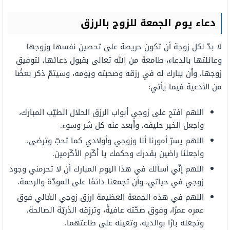
دعاء يوم الجمعة للزوج بالرزق
لا بدّ لكل زوجة أن تكون حريصة على تحصين نفسها وزوجها
وعائلتها بالدعاء، طامعة من الله تعالى بقبول دعائها، لتوفيق
زوجها، وأن يبارك له في رزقه وصحبته ويومه، وسيتمّ ذكر بعضًا
من الأدعية فيما يأتي:
اللهم افتح على زوجي أبواب الرزق الحلال الطيّب المبارك،
واجعل الخير حليفه، وأبعد عنه كل شر وسوء.
اللهم يسرّ أمورنا أنا وزوجي وأولادي كما تحبّ وترضى،
واجعلنا راضين بقدرك وحكمك يا أكّرم الأكّرمين.
اللهم إنّي أسألك في هذا اليوم المبارك أن لا تحرمني وجود
زوجي في حياتي، وأن تجمعنا دائمًا على المودّة والرحمة.
اللهم في هذه الجمعة العظيمة ارزق زوجي الغالي فوق
عمره عمرًا، وفوق صحّته عافيةً، وترزقه الذريّة الصالحة،
وتجعله بارًا بوالديه، وتعينه على طاعتهما.