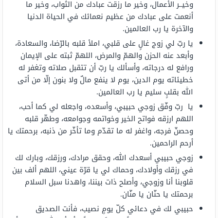
وخيــر الأعمال، وخير ما رزقت عبادك من الثواب، وخير ما
أنعمت على عبادك من عظيم نعمائك في الحياة الدنيا
والآخرة يا رب العالمين.
يا ربّ لي زوج غالٍ على قلبي، املأ قلبه بالرّضا، والسعادة،
وأبعد عنه الحزن والهمّ والمرض، اللهمّ ثبته على الإيمان
ورافع له درجاته، وأسألك يا ربّ أن تتقبل صلاته وتغفر له
خطيئاته يوم الدين، يوم لا ينفع مالٌ ولا بنون إلّا من أتى
الله بقلبٍ سليم يا رب العالمين.
يا ربّ وفّق زوجي حبيبي، وأسعده، واجعله لي كما أحب،
اللهم ارزقه فواتح الخير وخواتمه وجوامعه، وطهّر قلبه
وحصنّ فرجه، واغفر له ما تقدّم وما تأخّر من ذنبه، برحمتك يا
أرحم الراحمين.
زوجي حبيبي أسعدك الله، وحقق مرادك، ورزقك، وبارك لك
في رزقك وأولادك، وحماك لي يا قرّة عيني، اللهم ألف بين
قلوبنا أنا وزوجي، وأصلح ذات بيننا، واهدنا سبل السلام
برحمتك يا حنّان يا منّان.
حبيبي لك في دعائي كلّ يومٍ نصيب، فأنت الصديق