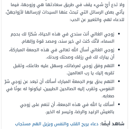
ولا تدع أيّ شيء يقف في طريق سعادتها هي وزوجها، فيما
يأتي بعض الرسائل التي تبحث عنها السيدات لإرسالها لأزواجهنّ،
للدعاء لهم، والتعبير عن الحب:
زوجي الغالي أنت سندي في هذه الحياة، شكرًا لك بحجم
السماء، لأنّك كنت لي خير سند، ومصد قوة وإلهام.
زوجي الغالي أسأل الله تعالى في هذه الجمعة المباركة،
أن يبارك لك في رزقك وصحتك وبدنك.
اللهم وفق زوجي لمرضاتك، وسهل عليه طاعتك، وتقبل
تقربه إليك يا رب العالمين.
اللهم بحق يوم الجمعة المبارك أسألك أن تبعد عن زوجي شرّ
النفوس، وتقرب إليه الصالحين الطيبين، ليكونوا له عونًا في
صعابه.
أسألك يا الله في هذه الجمعة، أن تنعم على زوجي
بالعيش الرغيد والرضا، وتيسر له الخير.
شاهد أيضًا:
دعاء يريح القلب والنفس ويزيل الهم مستجاب