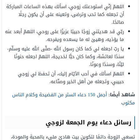
اللهمّ إنّي استودعتك زوجي، اسألك بهذه الساعات المباركة
أن تجعله كما تحب وترضى، وتعينه على أن يكون رجلًا
صالحًا.
ربّي قد هديتني زوجًا حبيبًا عزيزًا على روحي، اللهمّ أبعد عنه
ما يؤذيه، وهيئ له ما يسعده ويفرحه.
يا ربّ اجعله لي كما كان رسول الله -صلّى الله عليه وسلّم-
سندًا لعائشة، وكما كان حبًّا لخديجة، اللهمّ اجعله حنونًا
ليّنًا، وسندًا وعونًا.
اللهمّ اسألك في أحب الأيّام إليك، أن تحفظ لي زوجي
حبيبي، وتجعله من أهل الخير وصنّاعه.
شاهد أيضًا:
أجمل 150 دعاء الستر من الفضيحة وكلام الناس
مكتوب
رسائل دعاء يوم الجمعة لزوجي
تسعى الزوجة دائمًا لتكوين بيت هادئ مليء بالمحبة والمودة،