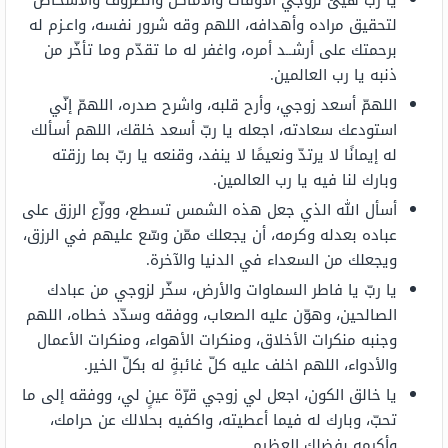
يا ربّ هيئ لزوجي الأوقات والأماكن والظروف والأشخاص
لتحقيق مراده وأهدافه، اللهم وقه شرور نفسه، واعـزم له
برحمتك على أرشــد أمره، واغفر له ما تقدّم وما تأخّر من
ذنبه يا رب العالمين.
اللهمّ أسعد زوجي، وأرح قلبه، واشرح صدره، اللهمّ إنّي
استودعك سعادته، اجعله يا ربّ أسعد خلقك، اللهم أسألك
له إيمانًا لا يرتدّ ونعيمًا لا ينفد، وقنعه يا ربّ بما رزقته
وبارك لنا فيه يا رب العالمين.
أسأل الله الذي جعل هذه الشمس تسطع، ووزّع الرزق على
عباده بعدله وكرمه، أن يجعلك ممّن وسّع عليهم في الرزق،
ويجعلك من السعداء في الدنيا والآخرة.
يا ربّ يا فاطر السماوات والأرض، سخّر لزوجي من عبادك
الصالحين، وهوّن عليه الصعاب، ووفقه وسدّد خطاه، اللهم
وجنبه منكرات الأخلاق، ومنكرات الأهواء، ومنكرات الأعمال
والأدواء، اللهم اخلف عليه كلّ غائبةٍ له بكلّ الخير.
يا خالق الكون، اجعل لي زوجي قرّة عينٍ لي، ووفقه إلى ما
تحبّ، وبارك له فيما أعطيته، واكفيه بحلالك عن حرامك،
وأكرمه بفضلك العظيم.