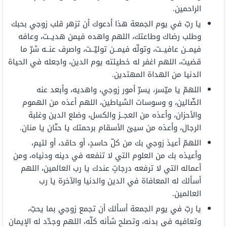
الراحمين.
يا ربّ في يوم الجمعة هذا أدعوك أن تزهر قلب زوجي بحبك
وطلب رضاك وطاعتك، اللهم واهده فيمن هديــت، وعافه
فيمــن عافيــت، وتولّه فيمــن توليّــت، واصرف عنــه شرّ ما
قضيت، اللهم اغفر له خطيئته يوم الدين، واجعله في الحياة
الدنيا من الهداة المهتدين.
اللهمّ يا ميّسر، يسرّ أمور زوجي، واهديه، وأبعد عنه
الضّالين، و وسوسات الشياطين، اللهم أعذه من الهموم
والأحزان، وأعذه من العجــز والكسل، وضلع الدين وغلبة
الرجال، وأعذه من سيئ الأسقام برحمتك يا حنّان يا منان.
اللهمّ أعيذ زوجي بك من كلّ حاسدٍ، أو حاقد، أو لئيم،
وأعيذه بك من العلوم التي لا تنفعه في دينه ودنياه، ومن
أعماله التي لا ترفعه درجاتٍ عندك يا رب العالمين، اللهم
أسألك له المعافاة في الدين والدنيا والآخرة يا رب
العالمين.
يا ربّ في يوم الجمعة أسألك أن تجمع زوجي بما يحبّ،
وتعافيه في بدنه، وتصلح شأنه كلّه، اللهم وجدّد له الإيمان