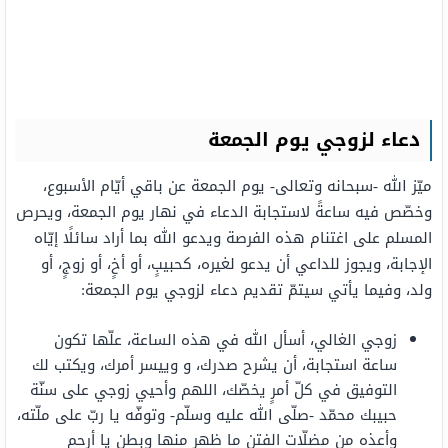
دعاء لزوجي يوم الجمعة
ميّز الله -سبحانه وتعالى- يوم الجمعة عن باقي أيّام الأسبوع،
وخصّص فيه ساعةً لاستجابة الدعاء في نهار يوم الجمعة، ويحرص
المسلم على اغتنام هذه الفرصة ويدعو الله بما أراد سائلًا إيّاه
الإجابة، ويجوز للداعي أن يدعو لغيره، كحبيبٍ، أو أخٍ، أو زوجٍ، أو
ولد، وفيما يأتي سيتمّ تقديم دعاء لزوجي يوم الجمعة:
زوجي الغالي، أسأل الله في هذه الساعة، علّها تكون
ساعة استجابة، أن يشرح صدرك، و وييسر أمرك، ويكتب لك
التوفيق في كلّ أمرٍ يخصّك، اللهم وأحيي زوجي على سنّة
حبيبك محمّد -صلّى الله عليه وسلّم- وتوفّه يا ربّ على ملّته،
وأعذه من مضلّات الفتن ما ظهر منها وبطن يا أرحم