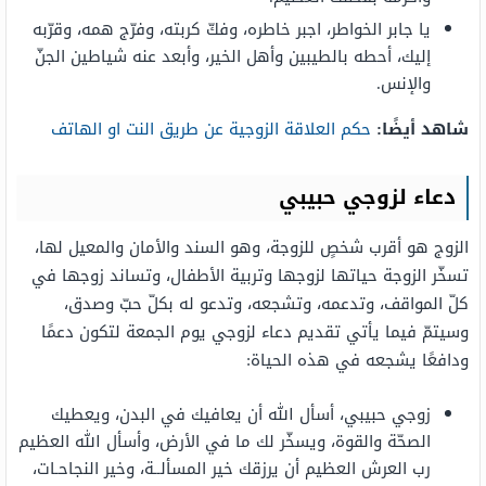
يا جابر الخواطر، اجبر خاطره، وفكّ كربته، وفرّج همه، وقرّبه
إليك، أحطه بالطيبين وأهل الخير، وأبعد عنه شياطين الجنّ
والإنس.
شاهد أيضًا:
حكم العلاقة الزوجية عن طريق النت او الهاتف
دعاء لزوجي حبيبي
الزوج هو أقرب شخصٍ للزوجة، وهو السند والأمان والمعيل لها،
تسخّر الزوجة حياتها لزوجها وتربية الأطفال، وتساند زوجها في
كلّ المواقف، وتدعمه، وتشجعه، وتدعو له بكلّ حبّ وصدق،
وسيتمّ فيما يأتي تقديم دعاء لزوجي يوم الجمعة لتكون دعمًا
ودافعًا يشجعه في هذه الحياة:
زوجي حبيبي، أسأل الله أن يعافيك في البدن، ويعطيك
الصحّة والقوة، ويسخّر لك ما في الأرض، وأسأل الله العظيم
رب العرش العظيم أن يرزقك خير المسألــة، وخير النجاحـات،