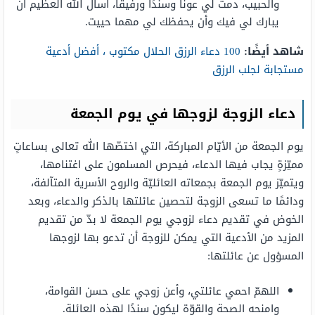
والحبيب، دمت لي عونًا وسندًا ورفيقًا، أسأل الله العظيم أن
يبارك لي فيك وأن يحفظك لي مهما حييت.
شاهد أيضًا:
100 دعاء الرزق الحلال مكتوب ، أفضل أدعية
مستجابة لجلب الرزق
دعاء الزوجة لزوجها في يوم الجمعة
يوم الجمعة من الأيّام المباركة، التي اختصّها الله تعالى بساعاتٍ
مميّزةٍ يجاب فيها الدعاء، فيحرص المسلمون على اغتنامها،
ويتميّز يوم الجمعة بجمعاته العائليّة والروح الأسرية المتآلفة،
ودائمًا ما تسعى الزوجة لتحصين عائلتها بالذكر والدعاء، وبعد
الخوض في تقديم دعاء لزوجي يوم الجمعة لا بدّ من تقديم
المزيد من الأدعية التي يمكن للزوجة أن تدعو بها لزوجها
المسؤول عن عائلتها:
اللهمّ احمي عائلتي، وأعن زوجي على حسن القوامة،
وامنحه الصحة والقوّة ليكون سندًا لهذه العائلة.