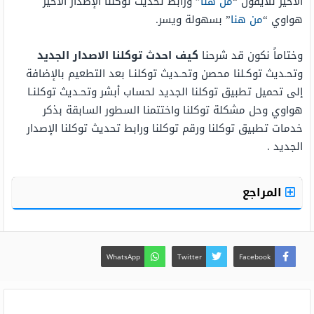
الأخير للآيفون “
من هنا
” ورابط تحديث توكلنا الإصدار الأخير
هواوي “
من هنا
” بسهولة ويسر.
وختاماً نكون قد شرحنا
كيف احدث توكلنا الاصدار الجديد
وتحـديث توكـلنا محصن وتحـديث توكلنـا بعد التطعيم بالإضافة
إلى تحميل تطبيق توكلنا الجديد لحساب أبشر وتحـديث توكلنـا
هواوي وحل مشكلة توكلنا واختتمنا السطور السابقة بذكر
خدمات تطبيق توكلنا ورقم توكلنا ورابط تحديث توكلنا الإصدار
الجديد .
المراجع
WhatsApp
Twitter
Facebook