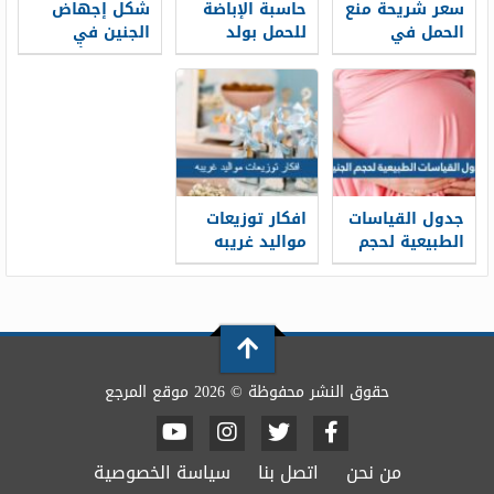
سعر شريحة منع
حاسبة الإباضة
شكل إجهاض
الحمل في
للحمل بولد
الجنين في
السعودية 2026
الدقيقة 2026
الشهر الأول
بالصور
جدول القياسات
افكار توزيعات
الطبيعية لحجم
مواليد غريبه
الجنين خلال
2025
شهور الحمل
حقوق النشر محفوظة © 2026 موقع المرجع
من نحن
اتصل بنا
سياسة الخصوصية