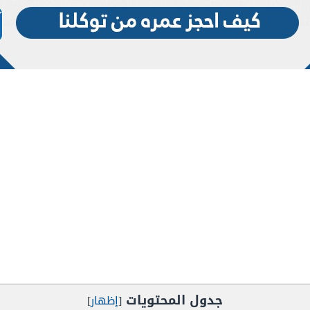
جدول المحتويات
[
إظهار
]