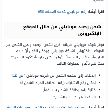
اقرأ أيضًا:
رقم موبايلي خدمة العملاء 056
شحن رصيد موبايلي من خلال الموقع
الإلكتروني
توفر شركة موبايلي طريقة أخرى لشحن الرصيد وهي الشحن عبر
الموقع الإلكتروني لشركة موبايلي، ويمكن القول أّنّ هذه
الطريقة بدلاً من الطريقة الأولى وهي طريقة “كود الشحن”؛
حيث تتم باتّباع الخطوات التالية:
الذهاب إلى صفحة الشحن من شركة موبايلي “
من هنا
“.
إدخال رقم الاشتراك (رقم الهاتف المراد الشحن له.
كتابة رقم بطاقة الشحن (15 رقماً).
الضغط على “إعادة الشحن”.
اقرأ أيضًا:
كيفية تفعيل نت موبايلي ب 10 ريال ومميزات الباقة