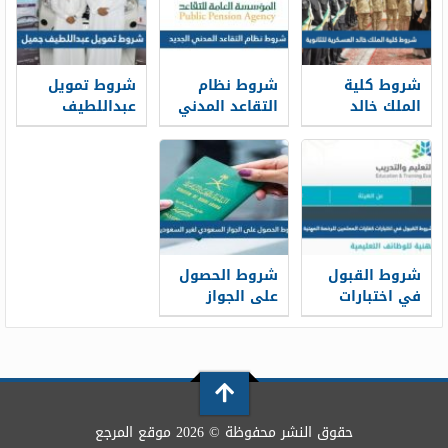
شروط كلية
شروط نظام
شروط تمويل
الملك خالد
التقاعد المدني
عبداللطيف
العسكرية
الجديد 1448
جميل 1448
للثانوية 1448
شروط القبول
شروط الحصول
في اختبارات
على الجواز
كفايات
السعودي لغير
المعلمين
السعوديين 1448
للرخصة المهنية
1448
حقوق النشر محفوظة © 2026 موقع المرجع