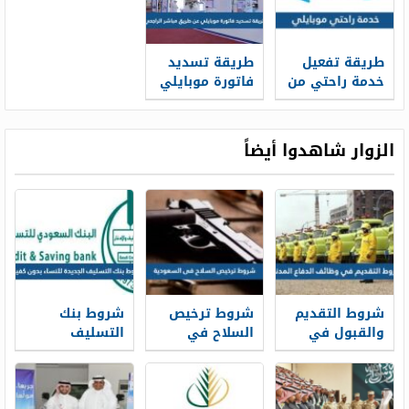
طريقة تفعيل
طريقة تسديد
خدمة راحتي من
فاتورة موبايلي
موبايلي 1445
عن طريق
مباشر الراجحي
الزوار شاهدوا أيضاً
شروط التقديم
شروط ترخيص
شروط بنك
والقبول في
السلاح في
التسليف
وظائف الدفاع
السعودية 1448
الجديدة 1448
المدني 1448
للنساء بدون
كفيل