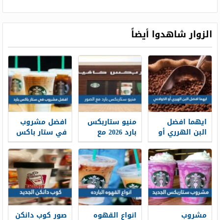
الزوار شاهدوا أيضاً
ايهما افضل
منيو ستاربکس
افضل مشروب
البن الهرري أو
بارد 2026 مع
في ستار باکس
الخولاني
الصور
بارد 2026
بالأسعار
مشروب
انواع القهوه
صور كوب دانكن