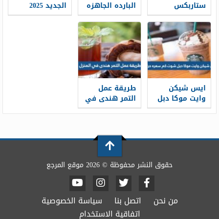
ستاربكس
البارده الجاهزه
الجديد 2025
الجديد 2026
2026
ايس شيكن
طريقة عمل
وايت موكا دبل
التمر هندى في
شوت كم سعره
المنزل
حرارية
حقوق النشر محفوظة © 2026 موقع المرجع
من نحن
اتصل بنا
سياسة الخصوصية
اتفاقية الاستخدام