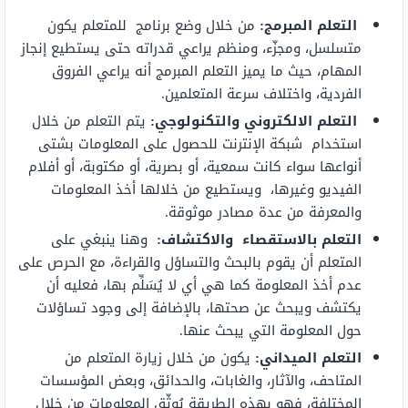
التعلم المبرمج:
من خلال وضع برنامج للمتعلم يكون
متسلسل، ومجزّء، ومنظم يراعي قدراته حتى يستطيع إنجاز
المهام، حيث ما يميز التعلم المبرمج أنه يراعي الفروق
الفردية، واختلاف سرعة المتعلمين.
التعلم الالكتروني والتكنولوجي:
يتم التعلم من خلال
استخدام شبكة الإنترنت للحصول على المعلومات بشتى
أنواعها سواء كانت سمعية، أو بصرية، أو مكتوبة، أو أفلام
الفيديو وغيرها، ويستطيع من خلالها أخذ المعلومات
والمعرفة من عدة مصادر موثوقة.
التعلم بالاستقصاء والاكتشاف:
وهنا ينبغي على
المتعلم أن يقوم بالبحث والتساؤل والقراءة، مع الحرص على
عدم أخذ المعلومة كما هي أي لا يُسَلِّم بها، فعليه أن
يكتشف ويبحث عن صحتها، بالإضافة إلى وجود تساؤلات
حول المعلومة التي يبحث عنها.
التعلم الميداني:
يكون من خلال زيارة المتعلم من
المتاحف، والآثار، والغابات، والحدائق، وبعض المؤسسات
المختلفة، فهو بهذه الطريقة يُوثّق المعلومات من خلال