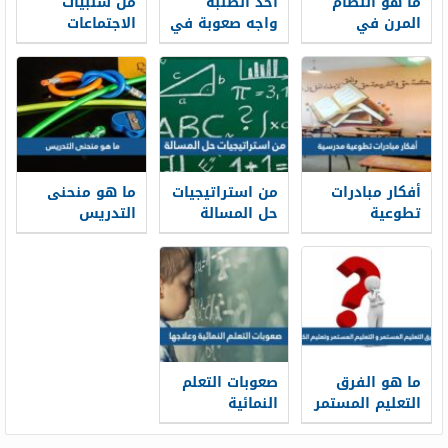
ما هو النظام
احد الطلبة
من سلبيات
المرن في
واجه صعوبة في
الاجتماعات
التعليم
بعض المواد
الدورية
الدراسية
فتجاوزها لكنه
كره الدراسة
بعد ذلك المثال
السابق يمثل
أفكار مبادرات
من استراتيجيات
ما هو منحنى
تطوعية
حل المسالة
التدريس
مدرسية
ما هو الفرق
صعوبات التعلم
التعليم المستمر
النمائية
و التعليم
وعلاجها
المستمر وتعليم