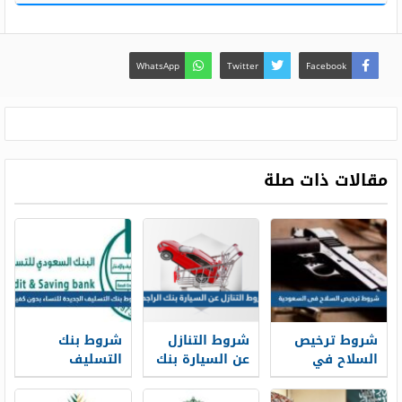
WhatsApp
Twitter
Facebook
مقالات ذات صلة
شروط ترخيص
شروط التنازل
شروط بنك
السلاح في
عن السيارة بنك
التسليف
السعودية 1448
الراجحي 1448
الجديدة 1448
للنساء بدون