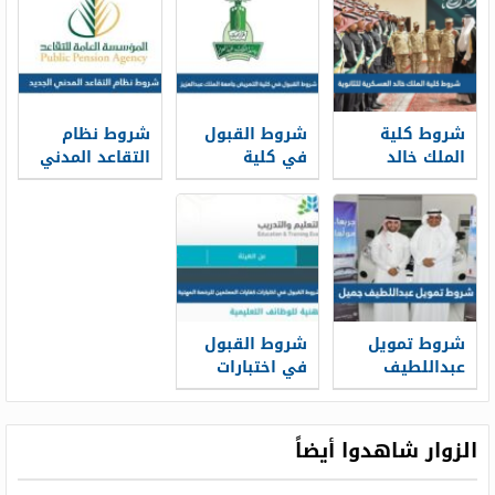
كفيل
شروط كلية
شروط القبول
شروط نظام
الملك خالد
في كلية
التقاعد المدني
العسكرية
التمريض جامعة
الجديد 1448
للثانوية 1448
الملك عبدالعزيز
1448
شروط تمويل
شروط القبول
عبداللطيف
في اختبارات
جميل 1448
كفايات
المعلمين
للرخصة المهنية
الزوار شاهدوا أيضاً
1448