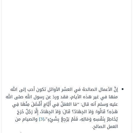
إنَّ الأعمال الصالحة في العشر الأوائل تكون أحب إلى الله
منها في غير هذه الأيام، فقد وردَ عن رسول الله صلى الله
عليه وسلم أنه قال: “مَا العَمَلُ فِي أَيَّامٍ أَفْضَلَ مِنْهَا فِي
هَذِهِ؟ قَالُوا: وَلاَ الجِهَادُ؟ قَالَ: وَلاَ الجِهَادُ، إِلَّا رَجُلٌ خَرَجَ
يُخَاطِرُ بِنَفْسِهِ وَمَالِهِ، فَلَمْ يَرْجِعْ بِشَيْءٍ”،
[3]
والصيام من
العمل الصالح.