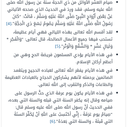
صيام العشر الأوائل من ذي الحجة سنة عن رسول الله صلى
الله عليه وسلم، فقد وردَ في الحديث الذي صححه الألباني
عَنْ بَعْضِ أَزْوَاجِ النَّبِيِّ صَلَّى اللهُ عَلَيْهِ وَسَلَّمَ ، قَالَتْ: “كَانَ
رَسُولُ اللَّهِ صَلَّى اللهُ عَلَيْهِ وَسَلَّمَ يَصُومُ تِسْعَ ذِي الْحِجَّةِ”.
[4]
لقد أقسم الله تعالى بهذه الليالي فهي أيام عظيمة،
تستحب فيها جميع الأعمال الصالحة، قال تعالى: “وَالْفَجْرِ *
وَلَيَالٍ عَشْرٍ * وَالشَّفْعِ وَالْوَتْرِ”.
[5]
في هذه الأيام يؤدي المسلمون فريضة الحج وهي من
أعظم أركان الإسلام.
في هذه الأيام يفغر الله تعالى لعباده الحجيج ويتغمد
الصائمين برحمته لأنهم يشاركون الحجاج بالعبادات العظيمة
والطاعات والذكر والتقرب إلى الله تعالى.
في هذه الأيام يكون يوم عرفة الذي حثَّ الرسول على
صيامه وقال إنه يكفر السنة التي قبله والسنة التي بعده،
ففي الحديث أنَّ رسول الله صلى الله عليه وسلم قال:
“صِيامُ يومِ عَرَفَةَ ، إِنِّي أحْتَسِبُ على اللهِ أنْ يُكَفِّرَ السنَةَ
التي قَبلَهُ ، والسنة التي بَعدَهُ”.
[6]