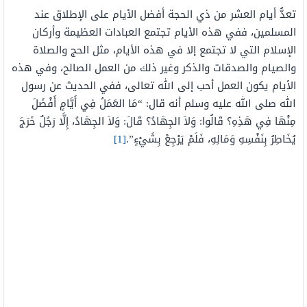
تعدُّ أيام العشر من ذي الحجة أفضل الأيام على الإطلاق عند
المسلمين، ففي هذه الأيام تجتمع العبادات العظيمة وأركان
الإسلام التي لا تجتمع إلا في هذه الأيام، مثل الحج والصلاة
والصيام والصدقات والذكر وغير ذلك من العمل الصالح، وفي هذه
الأيام يكون العمل أحب إلى الله تعالى، ففي الحديث عن رسول
الله صلى الله عليه وسلم أنه قال: “مَا العَمَلُ فِي أَيَّامٍ أَفْضَلَ
مِنْهَا فِي هَذِهِ؟ قَالُوا: وَلاَ الجِهَادُ؟ قَالَ: وَلاَ الجِهَادُ، إِلَّا رَجُلٌ خَرَجَ
يُخَاطِرُ بِنَفْسِهِ وَمَالِهِ، فَلَمْ يَرْجِعْ بِشَيْءٍ”.
[1]