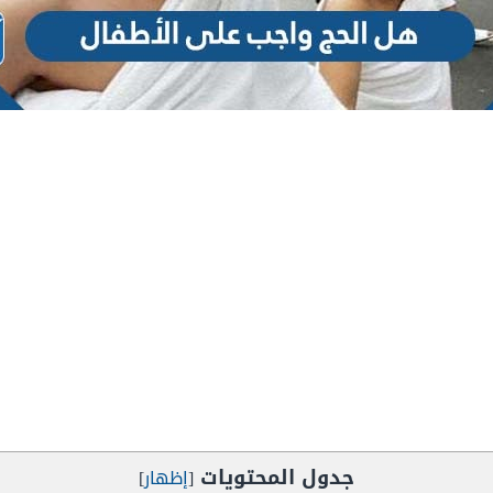
جدول المحتويات
[
إظهار
]