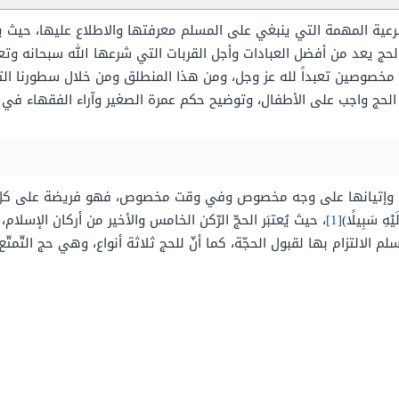
رعية المهمة التي ينبغي على المسلم معرفتها والاطلاع عليها، حيث ي
ج يعد من أفضل العبادات وأجل القربات التي شرعها الله سبحانه وتعال
خصوصين تعبداً لله عز وجل، ومن هذا المنطلق ومن خلال سطورنا التا
لحج واجب على الأطفال، وتوضيح حكم عمرة الصغير وآراء الفقهاء في
لحرام وإتيانها على وجه مخصوص وفي وقت مخصوص، فهو فريضة على كلّ
َيْهِ سَبِيلًا)
[1]
، حيث يُعتبَر الحجّ الرّكن الخامس والأخير من أركان الإسل
الالتزام بها لقبول الحجّة، كما أنّ للحج ثلاثة أنواع، وهي حج التّمتّع، 