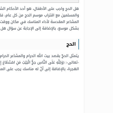
هل الحج واجب على الأطفال، هو أحد الأحكام الش
والمسلمين مع اقتراب موسم الحج من كل عام، فالح
المشاعر المقدسة لأداء المناسك في مكان ووقت م
بشكل موسع، بالإضافة إلى الإجابة عن سؤال هل ا
الحج
يتمثل الحجّ بقصد بيت الله الحرام والمشاعر ا
-تعالى-: (
وَلِلَّهِ عَلَى النَّاسِ حِجُّ الْبَيْتِ مَنِ اسْتَطَاعَ إِل
الهجرة، بالإضافة إلى أنّ له مناسك يجب على المسلم 