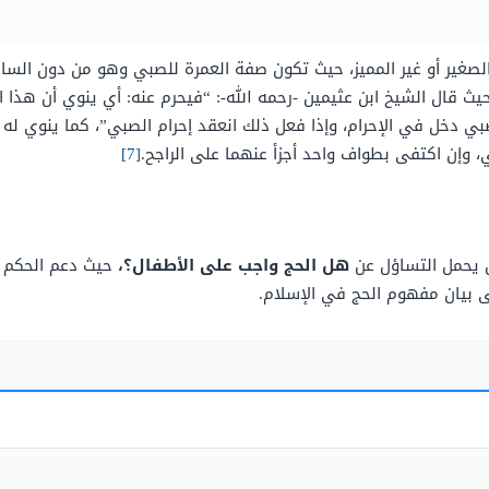
لصغير أو غير المميز، حيث تكون صفة العمرة للصبي وهو من دون السابع
ث قال الشيخ ابن عثيمين -رحمه الله-: “فيحرم عنه: أي ينوي أن هذا ال
صبي دخل في الإحرام، وإذا فعل ذلك انعقد إحرام الصبي”، كما ينوي ل
إن اكتفى بطواف واحد أجزأ عنهما على الراجح.
[7]
ن يحمل التساؤل عن
هل الحج واجب على الأطفال؟
،
حيث دعم الحكم بم
لى بيان مفهوم الحج في الإسلام.