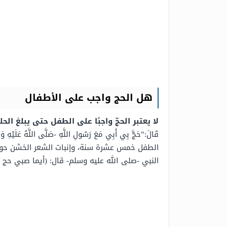
هل الحج واجب على الأطفال
لا يعتبر الحجّ واجبًا على الطفل حتى يبلغ الح
قَالَ:”حَجَّ بِي أَبِي مَعَ رَسُولِ اللَّهِ -صَلَّى اللَّهُ عَلَيْهِ وَسَ
الطفل خمس عشرة سنة، وإنبات الشعر الخشن حول ال
النبي -صلى الله عليه وسلم- قال: (أيما صبي حج 