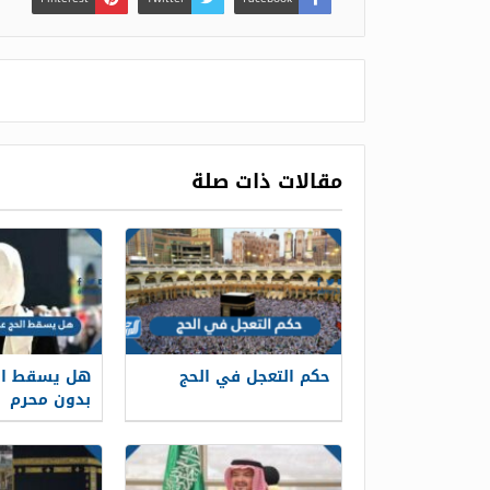
مقالات ذات صلة
حكم التعجل في الحج
هل يسقط الح
بدون محرم