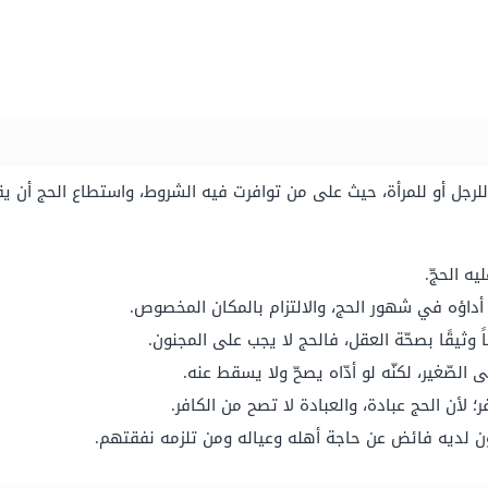
ل أو للمرأة، حيث على من توافرت فيه الشروط، واستطاع الحج أن يقوم
ه الحجّ.
أداؤه في شهور الحج، والالتزام بالمكان المخصوص.
اً وثيقًا بصحّة العقل، فالحج لا يجب على المجنون.
 الصّغير، لكنّه لو أدّاه يصحّ ولا يسقط عنه.
 لأن الحج عبادة، والعبادة لا تصح من الكافر.
كون لديه فائض عن حاجة أهله وعياله ومن تلزمه نفقتهم.