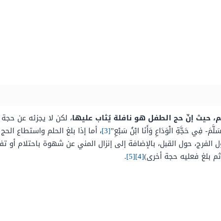
لم، حيث إنّ حج الطفل هو نافلة يُثاب عليها
، لكن لا يجزئه عن حجة ا
لَّمَ- فِي حَجَّةِ الْوَدَاعِ وَأَنَا ابْنُ سَبْعِ”
[3]
، أما إذا بلغ الحلم واستطاع الح
فرج، حول القبل، بالإضافة إلى إنزال المني عن شهوة باحتلام أو تفك
ثم بلغ فعليه حجة أخرى)
[4]
[5]
.