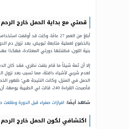
قصتي مع بداية الحمل خارج الرحم
بنية اللون، فظننتها دورتي المعتادة، فهكذا عهدت
إلا أن ثمة شيئاً ما قام بلفت نظري، فقد كان الد
لعدم شربي لأشياء دافئة، مما تسبب بعد نزول الد
فأصبحت القراءة 240، قالت لي الطبيبة يومها، أن الزيادة بطيئة، ولا بد من إعادة الفحص بعد أسبوع.
شاهد أيضًا:
افرازات صفراء قبل الدورة وطلعت ح
اكتشافي لكون الحمل خارج الرحم