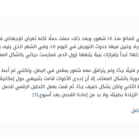
أبلغ من العمر 27 عامًا، وكنت قد أوقفت استخدامي للمانع منذ 10 شهور، وبعد ذلك، حم
ها؛ تبدأ بإفرازات بنية يتبعها نزول الدم، فمارست حياتي بالشكل المعت
م قليلًا جدًا، ولم يترافق معه شعور بمغص في البطن، ولكنني لم أعط 
ورة بالشكل المعتاد، إلا أن إحدى الأخوات قامت بتنبيهي حول إمكاني
[3]
امل