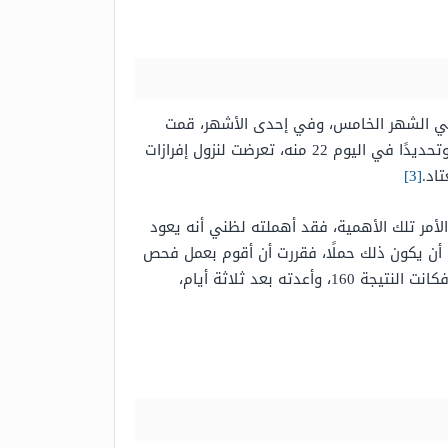
لت حملًا لكنه تعرض للإجهاض في الشهر الخامس، وفي إحدى الأشهر، قمت
بالخضوع لعملية متابعة تبويض، بعد نزول دم الدورة، وتبين فيها حدوث التبويض في اليوم 16، وفي الشهر الذي يليه، وتحديدًا في اليوم 22 منه، تعرضت لنزول إفرازات
اد.
[3]
الأمر تلك الأهمية، فقد أهملته لظني أنه يعود
ة أن يكون ذلك حملًا، فقررت أن أقوم بعمل فحص
الحمل في المنزل، وكانت النتيجة هي؛ ظهور الخط الثاني ولكن بشكل خفيف جدًا، ثم قمت بعمل التحليل الرقمي للحمل فكانت النتيجة 160، وأعدته بعد ثلاثة أيام،