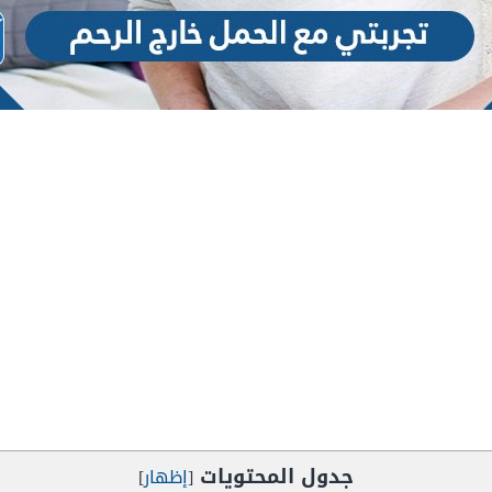
جدول المحتويات
[
إظهار
]