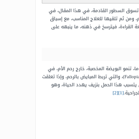
نا تسوق السطور القادمة، في هذا المقال، في
حم، ومن ثم تلقيها للعلاج المناسب، مع إسباق
بعة القراءة، فيترسخ في ذهنه، ما ينبهه على
 Ectopic pregnancy)، على أنه الحمل الذي يحدث عندما، تنمو البويضة المخصبة، خارج رحم الأم، في
مكان آخر في بطنها، وفي أكثر من 90% من الحالات، يتم زرع هذه البويضة، في إحدى قناتي فالوب (بالإنجليزية: Fallopian tube)، والتي تربط المبايض بالرحم، وإذا تعلقت
 يتسبب هذا الحمل بنزيف يهدد الحياة، وهو
جراحية.
[1]
[2]