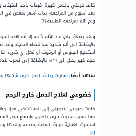
كانت فرحتي بالحمل كبيرة، فبدأت بأخذ المثبتات وا
بعد أسبوع من المراجعة، بدأت أشعر بمغص في البط
ولم أقم بمراجعة الطبيبة.
[3]
وبعد بضعة أيام، عاد الألم ذاته، إلا أنه هذه ال
بالإضافة إلى ألم شديد عند قضاء الحاجة، وقد دفع
أستطيع الجلوس أو الوقوف أو فعل أي شيء، قامت ا
حجم كبير يصل إلى 4*6، بالإضافة إلى تسرب للدم في الحوض.
شاهد أيضًا:
افرازات بداية الحمل كيف شكلها وما
خضوعي لعلاج الحمل خارج الرحم
قامت طبيبتي بتحويلي إلى المستشفى فورًا، وهناك
مما تسبب بحدوث نزيف داخلي، وارتفاع نبض القلب،
استمرت العملية قرابة الساعة ونصف، وبعدها وعند
[3]