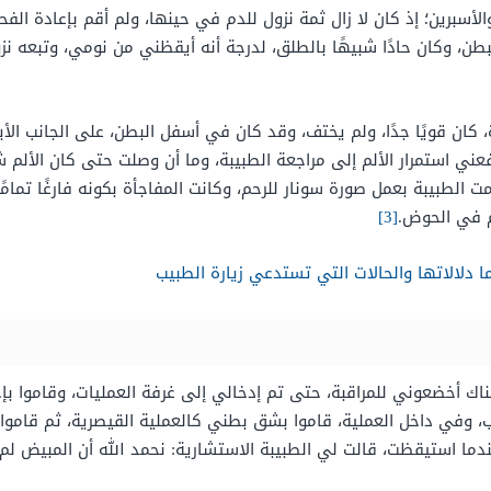
لأسبرين؛ إذ كان لا زال ثمة نزول للدم في حينها، ولم أقم بإعادة الف
ن، وكان حادًا شبيهًا بالطلق، لدرجة أنه أيقظني من نومي، وتبعه نزول
مرة، كان قويًا جدًا، ولم يختف، وقد كان في أسفل البطن، على الجانب ا
ني استمرار الألم إلى مراجعة الطبيبة، وما أن وصلت حتى كان الألم ش
لطبيبة بعمل صورة سونار للرحم، وكانت المفاجأة بكونه فارغًا تمامً
[3]
 دلالاتها والحالات التي تستدعي زيارة الطبيب
 أخضعوني للمراقبة، حتى تم إدخالي إلى غرفة العمليات، وقاموا بإجر
 وفي داخل العملية، قاموا بشق بطني كالعملية القيصرية، ثم قاموا بإ
ما استيقظت، قالت لي الطبيبة الاستشارية: نحمد الله أن المبيض لم 