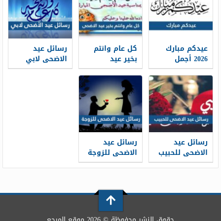
عيدكم مبارك
كل عام وانتم
رسائل عيد
2026 أجمل
بخير عيد
الاضحى لابي
كلمات وعبارات
الاضحى 2026 ،
2026 … اجمل
وصور تهنئة
أجمل معايدات
مسجات تهنئة
عيد الاضحى
كل عام وانتم
عيد الاضحى
1448
بخير 1448
لوالدي 1448
رسائل عيد
رسائل عيد
الاضحى للحبيب
الاضحى للزوجة
قصيرة 2026 ..
2026 … مسجات
اجمل مسجات
تهنئة لزوجتي
تهنئة العيد
في العيد 1448
لحبيبي 1448
حقوق النشر محفوظة © 2026 موقع المرجع