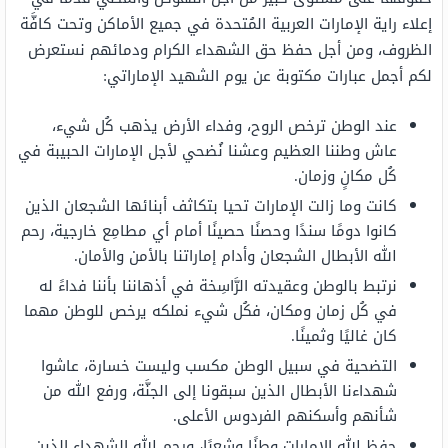
إعلاء راية الإمارات العربية المُتحدة في جميع الأماكن وتحت كافَّة
الظروف، ومن أجل حفظ حق الشهداء الكرام ودمائهم نستعرض
لكم أجمل عبارات مكتوبة عن يوم الشهيد الإماراتي:
عند الوطن ترخص الروح، وفداء الأرض يذهب كُل شيء،
عاش وطننا العظيم وعشنا نُضحي لأجل الإمارات الحبيبة في
كُل مكانٍ وزمان.
كانت وما زالت الإمارات تحيا بتكاثف أبنائها الشجعان الذين
كانوا دومًا سندًا وحصنًا حصينًا أمام أي مطامِع خارجية، رحم
الله الأبطال الشجعان وأدام إماراتنا بالأمن والأمان.
نرتبط بالوطن وعقيدته الرَّاسِخة في أذهاننا بأننا فداءً له
في كُل زمان ومكان، فكُل شيء نملكه يرخص للوطن مهما
كان غاليًا وثمينًا.
التضحية في سبيل الوطن مكسب وليست خسارة، عاشوا
شهداءنا الأبطال الذين سبقونا إلى الجنَّة، ورفع الله من
شأنهم وأسكنهم الفردوس الأعلى.
حفظ الله الإمارات وطنًا وشعبًا، ورحم الله الشهداء الذين