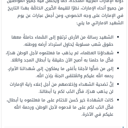
دولة الإمارات العربية المُتحدة، كما ويحتفل فيه جميع المواطنين
من جميع أنحاء الإمارات، نظرًا للقيمة الكُبرى الخاصَّة بهذا التاريخ
في الإمارات على وجه الخصوص، ومن أجمل عبارات عن يوم
الشهيد الاماراتي ما يلي:
الشهيد رسالة من الأرض ترتفِع إلى السَّماء حاملةً معها
حقوق شعب مسلوبة يُحاوِل استرداد أرضه ووطنه.
شهداؤنا العظماء، لم يذهب ما فعلتموه لأجل الوطن هدرًا،
فكُل ما حلمنا به أصبح الآن حقيقة يا أبطال المجد والعُلا.
إلى من ضحُّوا لأجلنا بأغلى ما يملكون، إلى شهدائنا الأبرار،
رحمه الله عليكم والمُلتقى الجنة بإذن الله.
إنَّ تضحية الشهداء وإخلاصهم من أجل إعلاء راية الإمارات
لن يذهب هدرًا، فكُل الحُب لكم يا أبطالنا.
كانت الشهادة خير حُسن للختام على ما فعلتموه يا أبطال،
فكُل الحُب لكم على ما قدموه لأجل الوطن، ورحمة الله
عليكم في الآخرة.