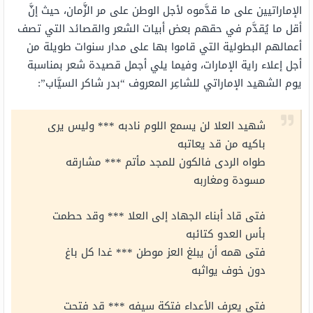
الإماراتيين على ما قدَّموه لأجل الوطن على مر الزَّمان، حيث إنَّ
أقل ما يُقدَّم في حقهم بعض أبيات الشعر والقصائد التي تصف
أعمالهم البطولية التي قاموا بها على مدار سنوات طويلة من
أجل إعلاء راية الإمارات، وفيما يلي أجمل قصيدة شعر بمناسبة
يوم الشهيد الإماراتي للشاعِر المعروف “بدر شاكر السيَّاب”:
شهيد العلا لن يسمع اللوم نادبه *** وليس يرى
باكيه من قد يعاتبه
طواه الردى فالكون للمجد مأتم *** مشارقه
مسودة ومغاربه
فتى قاد أبناء الجهاد إلى العلا *** وقد حطمت
بأس العدو كتائبه
فتى همه أن يبلغ العز موطن *** غدا كل باغ
دون خوف يواثبه
فتى يعرف الأعداء فتكة سيفه *** قد فتحت