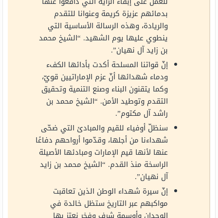
للعمل على إبقاء الراية التي دافعوا عنها
بدمائهم عزيزة كريمة وعنوانا للتقدم
والريادة، وهذه الرسالة الأساسية التي
ينطوي عليها يوم الشهيد. “الشيخ محمد
بن زايد آل نهيان”.
إنّ قواتنا المسلحة أكدت بأدائها الكفء
ودماء شهدائها أنّ عزم الإماراتيين قويّ،
وكما يتقنون البناء وصنع التنمية وتحقيق
التقدم وتوطيد الأمن. “الشيخ محمد بن
راشد آل مكتوم”.
سنظلّ أوفياء للقيم والمبادئ التي ضحّى
شهداءنا من أجلها، وقدّموا أرواحهم دفاعًا
عنها لأنها قيم الإمارات ومبادئها الأصيلة
الراسخة منذ القدم. “الشيخ محمد بن زايد
آل نهيان”.
إنّ سيرة شهداء الوطن الذين تعاقبت
مواكبهم عبر التاريخ ستظل خالدة في
الوجدان وأوسمة شرف وفخر نعتز بها