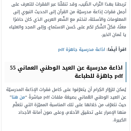
تربطنا بهذا التّراب الطّيب، وقد تنقلّنا عبر الفقرات للتعرف على
أجمل فقرات إذاعة مدرسيّة من القرآن إلى الحديث النبوي إلى
المعلومات والأسئلة، لنختم مع الشّعر العربي الذي كان حاضرًا
معنًا، فكلّ الشّكر لكم على حُسن الاستماع، وإلى المجد والعلياء
يا عُمان الخير.
اقرأ أيضًا
:
اذاعة مدرسية جاهزة pdf
اذاعة مدرسية عن العيد الوطني العماني 55
pdf جاهزة للطباعة
يُمكن للزوّار الكِرام أن يتعرّفوا على كامل فقرات الإذاعة المدرسيّة
عن العيد الوطني العُماني بصيغة ملفات pdf مباشرةً “
من هنا
”
حيث نتعرّف من خلالها على تلك المناسبة المميّزة التي نتعلّم
منها الإصرار على تحقيق الأحلام، وعلى صون أمانة الأجداد
الكبيرة.