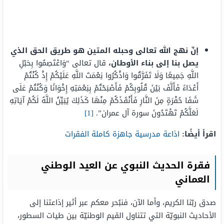
إنّ نهج الله تعالى وحبله المتين هو طريق الحق الذي
يصل بنا إلى بناء الأوطان،
قال تعالى “وَاعْتَصِمُوا بِحَبْلِ
اللَّهِ جَمِيعًا وَلَا تَفَرَّقُوا وَاذْكُرُوا نِعْمَتَ اللَّهِ عَلَيْكُمْ إِذْ كُنْتُمْ
أَعْدَاءً فَأَلَّفَ بَيْنَ قُلُوبِكُمْ فَأَصْبَحْتُمْ بِنِعْمَتِهِ إِخْوَانًا وَكُنْتُمْ عَلَى
شَفَا حُفْرَةٍ مِنَ النَّارِ فَأَنْقَذَكُمْ مِنْهَا كَذَلِكَ يُبَيِّنُ اللَّهُ لَكُمْ آيَاتِهِ
لَعَلَّكُمْ تَهْتَدُونَ سورة آل عمران”.
[1]
اقرأ أيضًا:
اذاعة مدرسية جاهزة كاملة الفقرات
فقرة الحديث النبوي عن العيد الوطني
العماني
صدق ربّنا الكريم، وأما الآن، فنبُحر معكم عبر أثير إذاعتنا إلى
الأحاديث النبويّة التي تتناول القيم الوطنيّة بين طيات السطور،