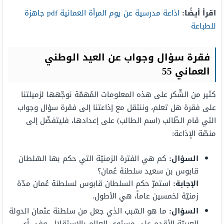
اقرأ أيضًا:
اذاعة مدرسية عن يوم المرأة العمانية pdf جاهزة
للطباعة
فقرة سؤال وجواب عن العيد الوطني
العماني 55
كثير من الشّكر على هذه المعلومات المُهمّة نوجّهها لزميلتنا
على فقرة هل تعلم، وننتقل مع إذاعتنا إلى فقرة سؤال وجواب
التي قام الطّالب (اسم الطالب) على إعدادها، فليتفضّل إلى
منصّة الإذاعة:
السؤال
:
كم هي الفترة الزمنيّة التي حكم بها السّلطان
قابوس بن سعيد سلطنة عُمان؟
الإجابة
:
استمرّ حكم السلطان قابوس لسلطنة عُمان مدّة
زمنيّة لخمسين عاماً، هي الأطول.
السؤال
:
ما هو السّبب الذي جعل من سلطنة عثمان الدولة
العربيّة الأقدم على مستوى العالم بالاستقلال، وفي أي