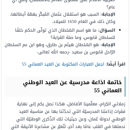
عام؟
الإجابة
:
السبب هو استقلال عثمان المُبكّر بهمّة أبطالها،
وكان ذلك في العام 1650 للميلاد.
السؤال
:
ما هو اسم السّلطان الذي تولّى الحكم خلفًا
للسلطان قابوس، وما صلة القرابة؟
الإجابة
:
هو السّلطان هيثم بن طارق، وهو ابن عم السلطان
الرّاحل قابوس بن سعيد -رحمه الله تعالى-
اقرأ أيضًا:
اجمل العبارات المكتوبة عن العيد العماني 55
خاتمة اذاعة مدرسية عن العيد الوطني
العماني 55
زملائي الكِرام، معلّمينا الأفاضل، هكذا نصل بكم إلى نهاية
فقرات إذاعتنا المدرسيّة التي تحدّثنا بها عن مناسبة العيد
الوطني لدولة عُمان، وعن حيثيات تلك الذّكرى الوطنيّة التي
نحملها في القلب عامًا بعد آخر، لنُعبّر عن مشاعرنا الأنيقة التي