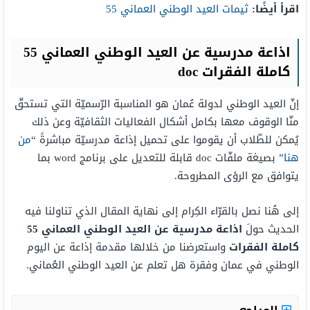
اقرأ أيضًا:
ثيمات العيد الوطني العماني 55
اذاعة مدرسية عن العيد الوطني العماني 55
كاملة الفقرات doc
إنّ العيد الوطني لدولة عُمان هو المناسبة الرّسميّة التي تستحقّ
منّا الوقوف معها بكامل أشكال الفعاليات الثقافيّة وعن ذلك
يُمكن للطّلاب أن يقوموا على تحميل إذاعة مدرسيّة مباشرةً “
من
هنا
” بصيغة ملفّات doc قابلة للتعديل على برنامج word بما
يتوافق مع الرؤى المطروحة.
إلى هُنا نصل بالقرّاء الكِرام إلى نهاية المقال الذي تناولنا فيه
الحديث حولَ
اذاعة مدرسية عن العيد الوطني العماني 55
كاملة الفقرات
واستعرضنا من خلالها مقدمة إذاعة عن اليوم
الوطني في عمان وفقرة هل تعلم عن العيد الوطني العُماني.