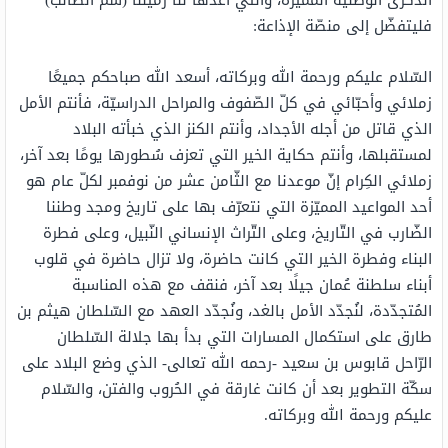
الذّكرى الوطنيّة المميّزة، والتي أعدّها لنا زميلنا (سم الطّالب)
فليتفضّل إلى منصّة الإذاعة:
السّلام عليكم ورحمة الله وبركاته، أسعد الله صباحكم جميعًا
زملائي وأحبّائي في كلّ الصّفوف والمراحل الدراسيّة، فأنتم الأمل
الذي قاتل من أجله الأجداد، وأنتم الكنز الذي خبأته البلاد
لمستقبلها، وأنتم حكاية الخير التي تعزف سُطورها يومًا بعد آخر،
زملائي الكِرام إنّ موعدنا مع الثّامن عشر من نوفمبر لكلّ عام هو
أحد المواعيد المميّزة التي نتعرّف بها على تاريخ ومجد وطننا
الضّارب في التّاريخ، وعلى التّراث الإنساني النّبيل، وعلى فطرة
البناء وفطرة الخير التي كانت حاضرة، ولا تزال حاضرة في قلوب
أبناء سلطنة عُمان جيلًا بعد آخر، فنقف مع هذه المناسبة
المُتجدّدة، لنُجدّد الأمل بالغد، ونُجدّد العهد مع السّلطان هيثم بن
طارق على استكمال المسارات التي بدأ بها جلالة السّلطان
الرّاحل قابوس بن سعيد -رحمه الله تعالى- الذي وضع البلاد على
سكّة التطوير بعد أن كانت غارقة في الحُروب والفتن، والسّلام
عليكم ورحمة الله وبركاته.