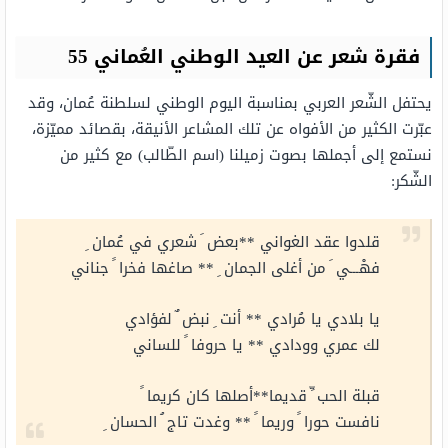
فقرة شعر عن العيد الوطني العُماني 55
يحتفل الشّعر العربي بمناسبة اليوم الوطني لسلطنة عُمان، وقد
عبّرت الكثير من الأفواه عن تلك المشاعر الأنيقة، بقصائد مميّزة،
نستمع إلى أجملها بصوت زميلنا (اسم الطّالب) مع كثير من
الشّكر:
قلدوا عقد الغواني **بعض َ شعري في عُمان ِ
فهْـــي َ من أغلى الجمان ِ ** صاغها فخرا ً جناني
يا بلادي يا مُرادي ** أنت ِ نبض ٌ لفؤادي
لك عمري وودادي ** يا حروفا ً للساني
قبلة الحب ِّ قديما**أصلها كان كريما ً
نافست حورا ً وريما ً ** وغدت تاج ُ الحسان ِ