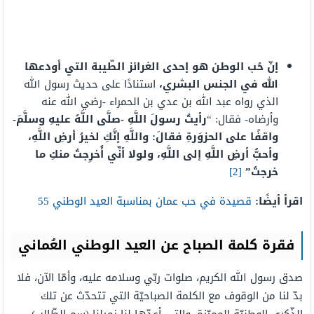
إنّ حُب الوطن هو إحدى الغرائز الطّيبة التي أودعها
الله في الجنس البشري،
استنادًا على حديث رسول الله
الذي رواه عبد الله بن عدي بن الحمراء -رضي الله عنه
وأرضاه- فقال: “
رأيتُ رسولَ اللَّهِ -صلَّى اللَّهُ عليهِ وسلَّمَ-
واقفًا على الحزوَرةِ فقالَ: واللَّهِ إنَّكِ لخيرُ أرضِ اللَّهِ،
وأحبُّ أرضِ اللَّهِ إلى اللَّهِ، ولولا أنِّي أُخرِجتُ منكِ ما
خرجتُ
”
[2]
اقرأ أيضًا:
قصيدة في حب عمان بمناسبة العيد الوطني 55
فقرة كلمة الصباح عن العيد الوطني العُماني
صدق رسول الله الكريم، صلوات ربّي وسلامه عليه، وأمّا الآن، فلا
بدّ لنا من الوقوف مع الكلمة الصباحيّة التي تتحدّث عن تلك