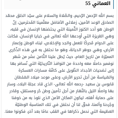
العماني 55
بسم الله الرّحمن الرّحيم، والصّلاة والسلام على سيّد الخلق محمّد
الصادق الوعد الأمين، زملائي الأفاضل معلّمينا المُحترمين، إنّ
الوطن هو أحد الكنوز الثّمينة التي يحتضنها الإنسان في قلبه،
وهي الغريزة التي أودعها الله تعالى في خبايا الإنسان، فكانت
على الدوام مُحركًا للعمل والجد والإخلاص، لبناء الوطن وإعمار
الأرض، وهي جوهر الديانة، وهو ما نحتفل به في هذه الذّكرى
المميّزة من تاريخ العام، حيث يُطل علينا الثّامن عشر من شهر
نوفمبر حاملًا معه واحدة من النوافذ التّاريخيّة التي نُسافر بها
إلى تضحيات الأجداد الطّويل على كافّة مسارات العسكرة
والسّياسة من أجل تحرير الأرض، وعلى موعد ميلاد السّلطان
قابوس بن سعيد -رحمه الله تعالى- الذي قاد عجلة البلاد، وسار
بها واصلًا الليل بالنّهار من أجل تأمين وطن حُر ومستقل، وقادر
على حماية أهله، ليكون المكان الآمن الذي نلوذ به من خوفنا
وجُرحنا وألمنا، فحقّ لنا أن نحتفل في تلك المناسبة الوطنيّة
العظيمة التي نحمل ذكراها في القلب عامًا بعد آخر، فكونوا معنا.