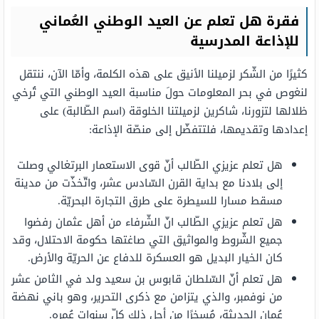
فقرة هل تعلم عن العيد الوطني العُماني
للإذاعة المدرسية
كثيرًا من الشّكر لزميلنا الأنيق على هذه الكلمة، وأمّا الآن، ننتقل
لنغوص في بحر المعلومات حولَ مناسبة العيد الوطني التي تُرخي
ظلالها لتزورنا، شاكرين لزميلتنا الخلوقة (اسم الطّالبة) على
إعدادها وتقديمها، فلتتفضّل إلى منصّة الإذاعة:
هل تعلم عزيزي الطّالب أنّ قوى الاستعمار البرتغالي وصلت
إلى بلادنا مع بداية القرن السّادس عشر، واتّخذّت من مدينة
مسقط مسارا للسيطرة على طرق التجارة البحريّة.
هل تعلم عزيزي الطّالب انّ الشّرفاء من أهل عثمان رفضوا
جميع الشّروط والمواثيق التي صاغتها حكومة الاحتلال، وقد
كان الخيار البديل هو العسكرة للدفاع عن الحريّة والأرض.
هل تعلم أنّ السّلطان قابوس بن سعيد ولد في الثامن عشر
من نوفمبر، والذي يتزامن مع ذكرى التحرير، وهو باني نهضة
عُمان الحديثة، مُسخرًا من أجل ذلك كلّ سنوات عُمره.