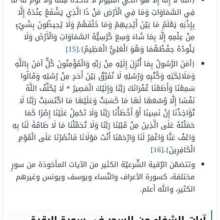
{اللَّهُ لَا إِلَهَ إِلَّا هُوَ الْحَيُّ الْقَيُّومُ لَا تَأْخُذُهُ سِنَةٌ وَلَا نَوْمٌ لَهُ مَا
فِي السَّمَاوَاتِ وَمَا فِي الْأَرْضِ مَنْ ذَا الَّذِي يَشْفَعُ عِنْدَهُ إِلَّا
بِإِذْنِهِ يَعْلَمُ مَا بَيْنَ أَيْدِيهِمْ وَمَا خَلْفَهُمْ وَلَا يُحِيطُونَ بِشَيْءٍ
مِنْ عِلْمِهِ إِلَّا بِمَا شَاءَ وَسِعَ كُرْسِيُّهُ السَّمَاوَاتِ وَالْأَرْضَ وَلَا
يَئُودُهُ حِفْظُهُمَا وَهُوَ الْعَلِيُّ الْعَظِيمُ}.
[15]
{آمَنَ الرَّسُولُ بِمَا أُنْزِلَ إِلَيْهِ مِنْ رَبِّهِ وَالْمُؤْمِنُونَ كُلٌّ آمَنَ بِاللَّهِ
وَمَلَائِكَتِهِ وَكُتُبِهِ وَرُسُلِهِ لَا نُفَرِّقُ بَيْنَ أَحَدٍ مِنْ رُسُلِهِ وَقَالُوا
سَمِعْنَا وَأَطَعْنَا غُفْرَانَكَ رَبَّنَا وَإِلَيْكَ الْمَصِيرُ * لَا يُكَلِّفُ اللَّهُ
نَفْسًا إِلَّا وُسْعَهَا لَهَا مَا كَسَبَتْ وَعَلَيْهَا مَا اكْتَسَبَتْ رَبَّنَا لَا
تُؤَاخِذْنَا إِنْ نَسِينَا أَوْ أَخْطَأْنَا رَبَّنَا وَلَا تَحْمِلْ عَلَيْنَا إِصْرًا كَمَا
حَمَلْتَهُ عَلَى الَّذِينَ مِنْ قَبْلِنَا رَبَّنَا وَلَا تُحَمِّلْنَا مَا لَا طَاقَةَ لَنَا بِهِ
وَاعْفُ عَنَّا وَاغْفِرْ لَنَا وَارْحَمْنَا أَنْتَ مَوْلَانَا فَانْصُرْنَا عَلَى الْقَوْمِ
الْكَافِرِينَ}.
[16]
وتتضمّن الرّقية الشّرعيّة الكثير من الآيات المأخوذة من سورٍ
مختلفة، كسورة الأعراف والنّساء ويوسف ويونس وغيرهم
الكثير، والله أعلم.