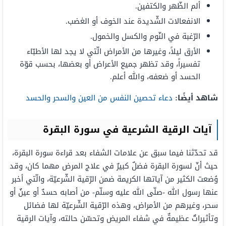
ألم الظّهر والكتفين.
الانفعالات الشّديدة عند الخوف أو الغضب.
الرّغبة في النّوم والكسل والخمول.
الأرق ليلاً، وغيرها من الأمراض الّتي لا يجد لها الأطبّاء
تفسيراً، وقد تظهر جميع الأعراض أو بعضها، بحسب قوّة
الحسد أو ضعفه، والله أعلم.
شاهد أيضًا:
دعاء تحصين النفس من العين والسحر والحسد
آيات الرقية الشرعية في سورة البقرة
قد تحدّثنا فيما سبق عن علامات الشفاء بعد قراءة سورة البقرة،
حيث أنّ لسورة البقرة فضلٌ كبيرٌ في علاج المرض مهما كان، وقد
وُضعت الكثير من آياتها الكريمة ضمن الرّقية الشّرعيّة، والّتي أخبر
عنها رسول الله -صلّى الله عليه وسلّم- من أصابه حسدٌ أو عينٌ أو
سحر، وغيرهم من الأمراض، وهذه الرّقية الشّرعيّة لها فضائل
وتأثيراتٌ عظيمةٌ في شفاء المريض وتحسّن حالته، وآيات الرقية