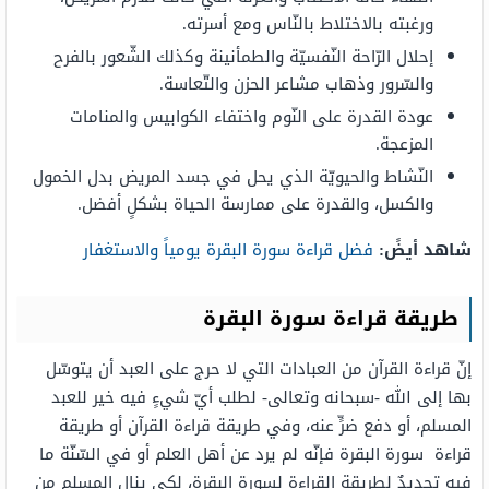
ورغبته بالاختلاط بالنّاس ومع أسرته.
إحلال الرّاحة النّفسيّة والطمأنينة وكذلك الشّعور بالفرح
والسّرور وذهاب مشاعر الحزن والتّعاسة.
عودة القدرة على النّوم واختفاء الكوابيس والمنامات
المزعجة.
النّشاط والحيويّة الذي يحل في جسد المريض بدل الخمول
والكسل، والقدرة على ممارسة الحياة بشكلٍ أفضل.
شاهد أيضً:
فضل قراءة سورة البقرة يومياً والاستغفار
طريقة قراءة سورة البقرة
إنّ قراءة القرآن من العبادات التي لا حرج على العبد أن يتوسّل
بها إلى الله -سبحانه وتعالى- لطلب أيّ شيءٍ فيه خير للعبد
المسلم، أو دفع ضرٍّ عنه، وفي طريقة قراءة القرآن أو طريقة
قراءة سورة البقرة فإنّه لم يرد عن أهل العلم أو في السّنّة ما
فيه تحديدٌ لطريقة القراءة لسورة البقرة، لكي ينال المسلم من