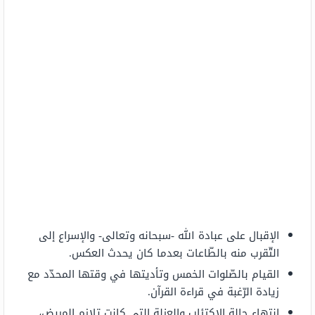
الإقبال على عبادة الله -سبحانه وتعالى- والإسراع إلى
التّقرب منه بالطّاعات بعدما كان يحدث العكس.
القيام بالصّلوات الخمس وتأديتها في وقتها المحدّد مع
زيادة الرّغبة في قراءة القرآن.
انتهاء حالة الاكتئاب والعزلة التي كانت تلازم المريض،