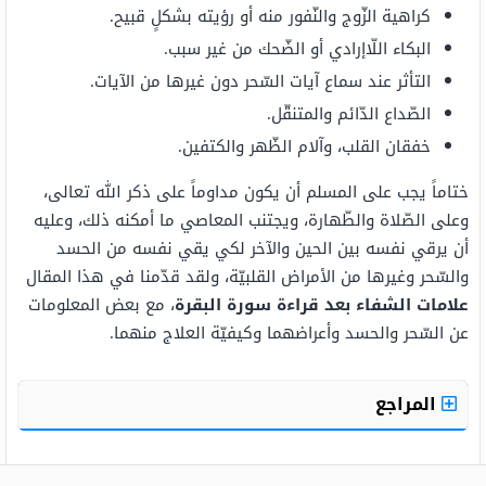
كراهية الزّوج والنّفور منه أو رؤيته بشكلٍ قبيح.
البكاء اللّاإرادي أو الضّحك من غير سبب.
التأثر عند سماع آيات السّحر دون غيرها من الآيات.
الصّداع الدّائم والمتنقّل.
خفقان القلب، وآلام الظّهر والكتفين.
ختاماً يجب على المسلم أن يكون مداوماً على ذكر الله تعالى،
وعلى الصّلاة والطّهارة، ويجتنب المعاصي ما أمكنه ذلك، وعليه
أن يرقي نفسه بين الحين والآخر لكي يقي نفسه من الحسد
والسّحر وغيرها من الأمراض القلبيّة، ولقد قدّمنا في هذا المقال
علامات الشفاء بعد قراءة سورة البقرة
، مع بعض المعلومات
عن السّحر والحسد وأعراضهما وكيفيّة العلاج منهما.
المراجع