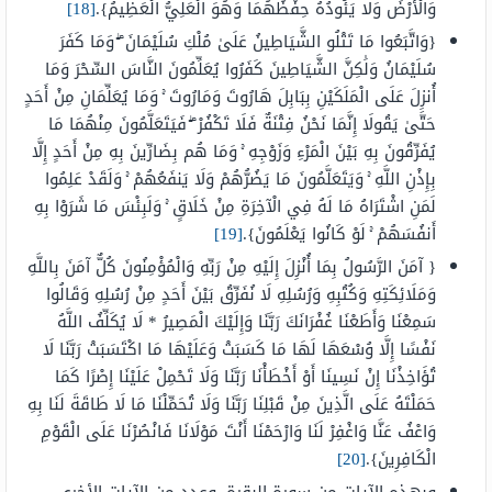
وَالْأَرْضَ وَلَا يَئُودُهُ حِفْظُهُمَا وَهُوَ الْعَلِيُّ الْعَظِيمُ}.
[18]
{وَاتَّبَعُوا مَا تَتْلُو الشَّيَاطِينُ عَلَىٰ مُلْكِ سُلَيْمَانَ ۖ وَمَا كَفَرَ
سُلَيْمَانُ وَلَٰكِنَّ الشَّيَاطِينَ كَفَرُوا يُعَلِّمُونَ النَّاسَ السِّحْرَ وَمَا
أُنزِلَ عَلَى الْمَلَكَيْنِ بِبَابِلَ هَارُوتَ وَمَارُوتَ ۚ وَمَا يُعَلِّمَانِ مِنْ أَحَدٍ
حَتَّىٰ يَقُولَا إِنَّمَا نَحْنُ فِتْنَةٌ فَلَا تَكْفُرْ ۖ فَيَتَعَلَّمُونَ مِنْهُمَا مَا
يُفَرِّقُونَ بِهِ بَيْنَ الْمَرْءِ وَزَوْجِهِ ۚ وَمَا هُم بِضَارِّينَ بِهِ مِنْ أَحَدٍ إِلَّا
بِإِذْنِ اللَّهِ ۚ وَيَتَعَلَّمُونَ مَا يَضُرُّهُمْ وَلَا يَنفَعُهُمْ ۚ وَلَقَدْ عَلِمُوا
لَمَنِ اشْتَرَاهُ مَا لَهُ فِي الْآخِرَةِ مِنْ خَلَاقٍ ۚ وَلَبِئْسَ مَا شَرَوْا بِهِ
أَنفُسَهُمْ ۚ لَوْ كَانُوا يَعْلَمُونَ}.
[19]
{ آمَنَ الرَّسُولُ بِمَا أُنْزِلَ إِلَيْهِ مِنْ رَبِّهِ وَالْمُؤْمِنُونَ كُلٌّ آمَنَ بِاللَّهِ
وَمَلَائِكَتِهِ وَكُتُبِهِ وَرُسُلِهِ لَا نُفَرِّقُ بَيْنَ أَحَدٍ مِنْ رُسُلِهِ وَقَالُوا
سَمِعْنَا وَأَطَعْنَا غُفْرَانَكَ رَبَّنَا وَإِلَيْكَ الْمَصِيرُ * لَا يُكَلِّفُ اللَّهُ
نَفْسًا إِلَّا وُسْعَهَا لَهَا مَا كَسَبَتْ وَعَلَيْهَا مَا اكْتَسَبَتْ رَبَّنَا لَا
تُؤَاخِذْنَا إِنْ نَسِينَا أَوْ أَخْطَأْنَا رَبَّنَا وَلَا تَحْمِلْ عَلَيْنَا إِصْرًا كَمَا
حَمَلْتَهُ عَلَى الَّذِينَ مِنْ قَبْلِنَا رَبَّنَا وَلَا تُحَمِّلْنَا مَا لَا طَاقَةَ لَنَا بِهِ
وَاعْفُ عَنَّا وَاغْفِرْ لَنَا وَارْحَمْنَا أَنْتَ مَوْلَانَا فَانْصُرْنَا عَلَى الْقَوْمِ
الْكَافِرِينَ}.
[20]