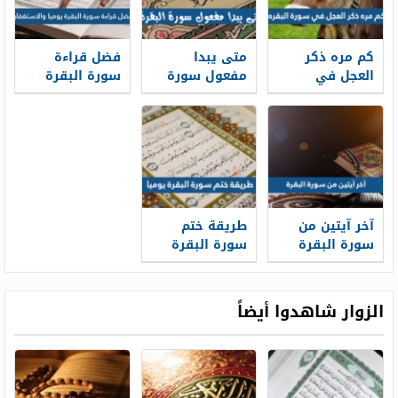
كم مره ذكر
متى يبدا
فضل قراءة
العجل في
مفعول سورة
سورة البقرة
سورة البقره
البقرة
يوميا
والاستغفار
آخر آيتين من
طريقة ختم
سورة البقرة
سورة البقرة
يوميا
الزوار شاهدوا أيضاً