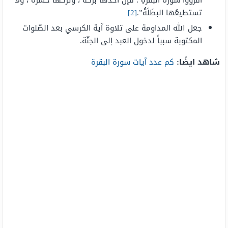
اقرؤوا سورةَ البقرةِ ؛ فإنَّ أخْذَها بركةٌ ، وترْكُها حسرةٌ ، ولا
تستطيعُها البطَلَةُ”.
[2]
جعل الله المداومة على تلاوة آية الكرسي بعد الصّلوات
المكتوبة سبباً لدخول العبد إلى الجنّة.
شاهد ايضًا:
كم عدد آيات سورة البقرة