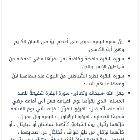
إنّ سورة البقرة تحوي على أعظم آيةٍ في القرآن الكريم
وهي أية الكرسي.
سورة البقرة حافظة وكافية لمن يقرأها فهي تحفظه من
شياطين الإنس والجن.
سورة البقرة تطرد الشّياطين من البيوت عند سماعها لأنّ
وقعها عليهم شديد.
جعل الله -سبحانه وتعالى- سورة البقرة شفيعةً للعبد
المسلم الذي يقرأها يوم القيامة فعن أبي أمامة -رضي
الله عنه- أنّه قال: “اقرؤوا القرآنَ ؛ فإنه يأتي يومَ القيامةِ
شفيعًا لأصحابِه ، اقرؤوا الزهْرَاوينِ : البقرةَ وآلَ عمرانَ ،
فإنَّهما يأتيانِ يومَ القيامةِ كأنَّهما غمامَتانِ أو غيايتانِ ، أو
كأنَّهما فِرْقَانِ من طَيْرٍ صَوَافَّ ، تُحَاجَّانِ عن أصحابِهما ،