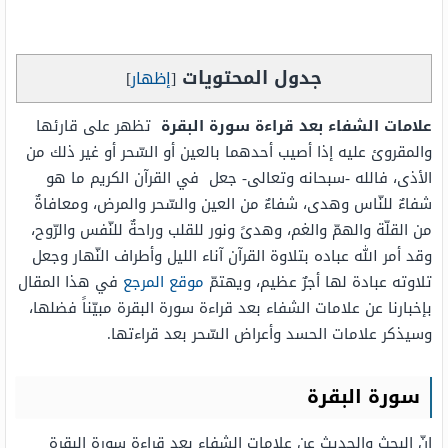
جدول المحتويات
[
إظهار
]
علامات الشفاء بعد قراءة سورة البقرة
تظهر على قارئها
والمقروئ عليه إذا أصيب أحدهما بالعين أو السّحر أو غير ذلك من
الأذى، فالله -سبحانه وتعالى- جعل في القرآن الكريم ما هو
شفاءٌ للنّاس وهدى، شفاءٌ من العين والسّحر والمرض، ومعافاةٌ
من القلّة والهمّ والغم، وهدىً ونور للقلب وراحةٌ للنّفس والرّوح،
وقد أمر الله عباده بتلاوة القرآن آناء الليل وأطراف النّهار وجعل
تلاوته عبادة لها أجرٌ عظيم، ويهتمّ
موقع المرجع
في هذا المقال
بإخبارنا عن علامات الشفاء بعد قراءة سورة البقرة مبيّناً فضلها،
وسيذكر علامات الحسد وأعراض السّحر بعد قراءتها.
سورة البقرة
إنّ البحث والحديث عن علامات الشفاء بعد قراءة سورة البقرة