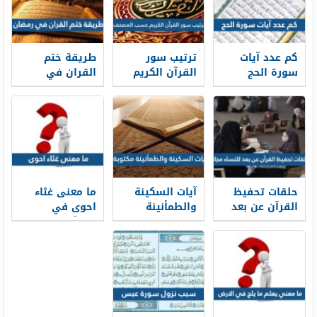
كم عدد آيات
ترتيب سور
طريقة ختم
سورة الحج
القرآن الكريم
القران في
حسب المصحف
رمضان ، اسهل
طريقة لختم
القران عدة
مرات في
رمضان 2026
حلقات تحفيظ
آيات السكينة
ما معنى غثاء
القرآن عن بعد
والطمأنينة
احوى في
للنساء مجانا
مكتوبة
القرآن الكريم