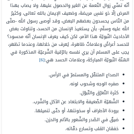
أنّه تمنّي زوال النّعمة عن الغير والحصول عليها، ولا يصاب بهذا
المرض إلّا ذو نفسٍ مريضة، وضعيف الإيمان بالله تعالى، وكثيرٌ
من النّاس يحسدون بعضهم البعض، وقد أوصى رسول الله -صلّى
الله عليه وسلّم- بأن يستعيذ الإنسان من الحسد، وتناولت بعض
الأحاديث النّبويّة هذا الأمر، لكن كيف يعرف الإنسان أنّه محسود؟
للحسد أعراضٌ وعلاماتٌ ظاهرة، يُعرف من خلالها، وعندما تظهر،
يجب على المسلم أن يري نفسه بالرّقية الشّرعيّة المذكورة في
السّنّة النّبويّة المباركة، وعلامات الحسد هي:
[6]
الصداع المتنقّل والمستمرّ في الرأس.
صفره الوجه وشحوب لونه.
كثرة التّعرّق والتّبوّل.
الشّهيّة الضّعيفة والابتعاد عن الأكل والشّرب.
برودة الأطراف أو سخونتها، أو حتّى تنميلها.
ضيقٌ في الصّدر والشّعور بالألم والحزن.
خفقان القلب وتسارع دقّاته.