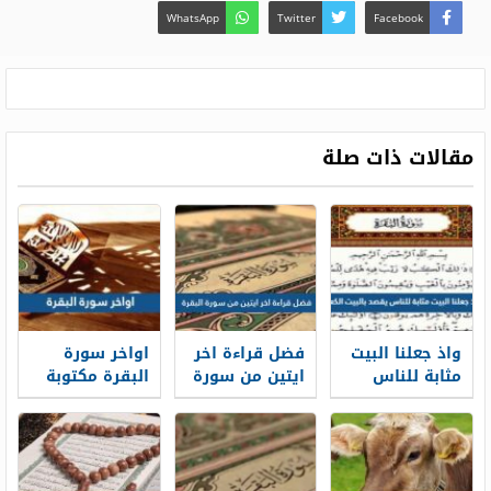
WhatsApp
Twitter
Facebook
مقالات ذات صلة
واذ جعلنا البيت
فضل قراءة اخر
اواخر سورة
مثابة للناس
ايتين من سورة
البقرة مكتوبة
يقصد بالبيت
البقرة
بالتشكيل
الكعبة