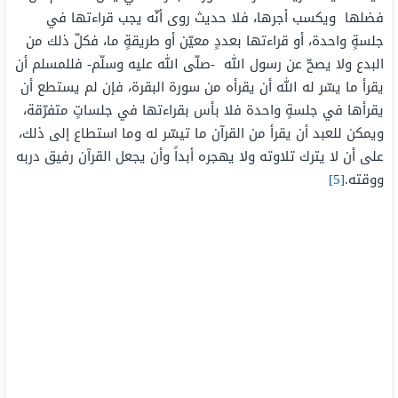
فضلها ويكسب أجرها، فلا حديث روى أنّه يجب قراءتها في
جلسةٍ واحدة، أو قراءتها بعددٍ معيّن أو طريقةٍ ما، فكلّ ذلك من
البدع ولا يصحّ عن رسول الله -صلّى الله عليه وسلّم- فللمسلم أن
يقرأ ما يسّر له الله أن يقرأه من سورة البقرة، فإن لم يستطع أن
يقرأها في جلسةٍ واحدة فلا بأس بقراءتها في جلساتٍ متفرّقة،
ويمكن للعبد أن يقرأ من القرآن ما تيسّر له وما استطاع إلى ذلك،
على أن لا يترك تلاوته ولا يهجره أبداً وأن يجعل القرآن رفيق دربه
ووقته.
[5]