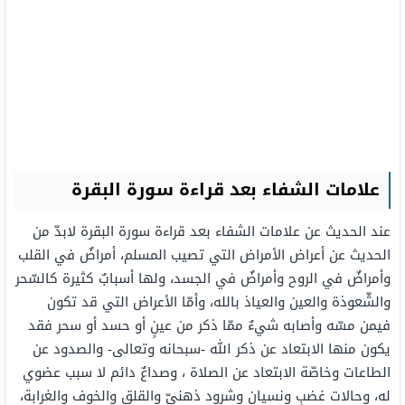
علامات الشفاء بعد قراءة سورة البقرة
عند الحديث عن علامات الشفاء بعد قراءة سورة البقرة لابدّ من
الحديث عن أعراض الأمراض التي تصيب المسلم، أمراضٌ في القلب
وأمراضٌ في الروح وأمراضٌ في الجسد، ولها أسبابٌ كثيرة كالسّحر
والشّعوذة والعين والعياذ بالله، وأمّا الأعراض التي قد تكون
فيمن مسّه وأصابه شيءٌ ممّا ذكر من عينٍ أو حسد أو سحر فقد
يكون منها الابتعاد عن ذكر الله -سبحانه وتعالى- والصدود عن
الطاعات وخاصّة الابتعاد عن الصلاة ، وصداعٌ دائم لا سبب عضوي
له، وحالات غضبٍ ونسيان وشرود ذهنيّ والقلق والخوف والغرابة،