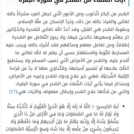
آيات الشفاء من السحر في سورة البقرة
السّحر من كبائر الّذنوب، ومن الأمور الّتي تجعل المرء مشركاً بالله
تعالى والعياذ بالله من ذلك، وتردّ الإنسان عن ملّة الإسلام،
وعقوبة السّحر هي القتل، وقد أعدّ الله تعالى للسّحرة والدّجّالين
نار جهنّم وسعيرها خالدين فيها، ولا يجوز التّعامل مع السّحرة
إطلاقاً، ومن تعامل معهم وصدّقهم فقد أشرك بالله، ويجب عليه
المسارعة للتّوبة والاستغفار عسى أن يغفر له الله تعالى ما
أقدم عليه، والسّحر من الأمراض الّتي تصيب المسلم ولا يستطيع
الطّبّ علاجها أو تفسير أسبابها، وللتّداوي منها لا بدّ من قراءة
الرّقية الشّرعيّة، فهي خير علاجٍ ودواء للسّحر وغيره من الأمراض،
وسنذكر فيما يأتي آيات الشّفاء من السّحر في سورة البقرة،
والتي من شأنها علاج السّحر وإبطال مفعوله، والآيات هي:
[17]
آية الكرسيّ: { اللَّهُ لَا إِلَهَ إِلَّا هُوَ الْحَيُّ الْقَيُّومُ لَا تَأْخُذُهُ سِنَةٌ
وَلَا نَوْمٌ لَهُ مَا فِي السَّمَاوَاتِ وَمَا فِي الْأَرْضِ مَنْ ذَا الَّذِي
يَشْفَعُ عِنْدَهُ إِلَّا بِإِذْنِهِ يَعْلَمُ مَا بَيْنَ أَيْدِيهِمْ وَمَا خَلْفَهُمْ وَلَا
يُحِيطُونَ بِشَيْءٍ مِنْ عِلْمِهِ إِلَّا بِمَا شَاءَ وَسِعَ كُرْسِيُّهُ السَّمَاوَاتِ