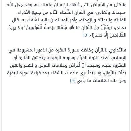
والكثير من الأعراض التي تُنهك الإنسان وتفتك به، وقد جعل الله
-سبحانه وتعالى- في القرآن الشّفاء التّام من جميع الأدواء
القلبيّة والبدنيّة والرّوحيّة، وأمر المسلمين بالاستشفاء به، قال
تعالى: {وَنُنَزِّلُ مِنَ الْقُرْآنِ مَا هُوَ شِفَاءٌ وَرَحْمَةٌ لِّلْمُؤْمِنِينَ ۙ وَلَا يَزِيدُ
الظَّالِمِينَ إِلَّا خَسَارًا}.
[3]
فالتّداوي بالقرآن وخاصّة بسورة البقرة من الأمور المشروعة في
الإسلام، فعند تلاوة القرآن وسورة البقرة سيتحسّن القارئ أو
المقروء عليه، وسيجد أنّ أعراض وعلامات المرض والسّحر والعين
بدأت بالزّوال، وسيبدأ يرى علامات الشفاء بعد قراءة سورة البقرة
ومن تلك العلامات ما يأتي:
[4]