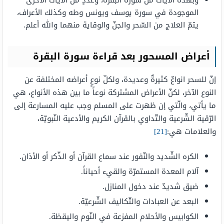
وبهذه الآيات من سورة البقرة، وعددٍ من الآيات الأخرى
الموجودة في سورة يوسف ويونس وطه وكذلك الأعراف،
يتمّ العلاج من السّحر والجنّ والوقاية منهما والله أعلم.
أعراض المسحور بعد قراءة سورة البقرة
إنّ للسحر انواعٌ كثيرةٌ وعديدة، ولكلّ نوعٍ أعراضه المختلفة عن
النوع الآخر، لكنّ الأعراض المشتركة نوعاً ما بين هذه الأنواع، هي
ما يأتي، والّتي إن ظهرت على المسلم وجب عليه المسارعة إلى
الرّقية الشّرعية والتّداوي بالقرآن الكريم والأدعية النّبويّة،
والعلامات هي:
[21]
الكره الشّديد والنّفور عند سماع القرآن أو الذّكر أو الأذان.
آلام المعدة المستمرّة والقيء أحياناً.
ضيق شديدٌ عند دخول المنازل.
البعد عن العبادات والتّكاليف الشّرعيّة.
الكوابيس والأحلام المفزعة في النّوم واليقظة.