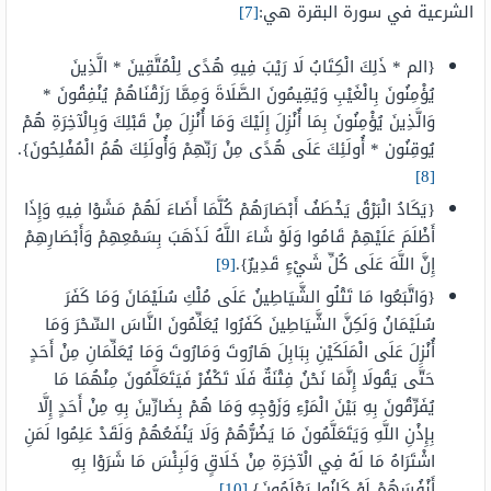
الشرعية في سورة البقرة هي:
[7]
{الم * ذَلِكَ الْكِتَابُ لَا رَيْبَ فِيهِ هُدًى لِلْمُتَّقِينَ * الَّذِينَ
يُؤْمِنُونَ بِالْغَيْبِ وَيُقِيمُونَ الصَّلَاةَ وَمِمَّا رَزَقْنَاهُمْ يُنْفِقُونَ *
وَالَّذِينَ يُؤْمِنُونَ بِمَا أُنْزِلَ إِلَيْكَ وَمَا أُنْزِلَ مِنْ قَبْلِكَ وَبِالْآخِرَةِ هُمْ
يُوقِنُون * أُولَئِكَ عَلَى هُدًى مِنْ رَبِّهِمْ وَأُولَئِكَ هُمُ الْمُفْلِحُونَ}.
[8]
{يَكَادُ الْبَرْقُ يَخْطَفُ أَبْصَارَهُمْ كُلَّمَا أَضَاءَ لَهُمْ مَشَوْا فِيهِ وَإِذَا
أَظْلَمَ عَلَيْهِمْ قَامُوا وَلَوْ شَاءَ اللَّهُ لَذَهَبَ بِسَمْعِهِمْ وَأَبْصَارِهِمْ
إِنَّ اللَّهَ عَلَى كُلِّ شَيْءٍ قَدِيرٌ}.
[9]
{وَاتَّبَعُوا مَا تَتْلُو الشَّيَاطِينُ عَلَى مُلْكِ سُلَيْمَانَ وَمَا كَفَرَ
سُلَيْمَانُ وَلَكِنَّ الشَّيَاطِينَ كَفَرُوا يُعَلِّمُونَ النَّاسَ السِّحْرَ وَمَا
أُنْزِلَ عَلَى الْمَلَكَيْنِ بِبَابِلَ هَارُوتَ وَمَارُوتَ وَمَا يُعَلِّمَانِ مِنْ أَحَدٍ
حَتَّى يَقُولَا إِنَّمَا نَحْنُ فِتْنَةٌ فَلَا تَكْفُرْ فَيَتَعَلَّمُونَ مِنْهُمَا مَا
يُفَرِّقُونَ بِهِ بَيْنَ الْمَرْءِ وَزَوْجِهِ وَمَا هُمْ بِضَارِّينَ بِهِ مِنْ أَحَدٍ إِلَّا
بِإِذْنِ اللَّهِ وَيَتَعَلَّمُونَ مَا يَضُرُّهُمْ وَلَا يَنْفَعُهُمْ وَلَقَدْ عَلِمُوا لَمَنِ
اشْتَرَاهُ مَا لَهُ فِي الْآخِرَةِ مِنْ خَلَاقٍ وَلَبِئْسَ مَا شَرَوْا بِهِ
أَنْفُسَهُمْ لَوْ كَانُوا يَعْلَمُونَ}.
[10]