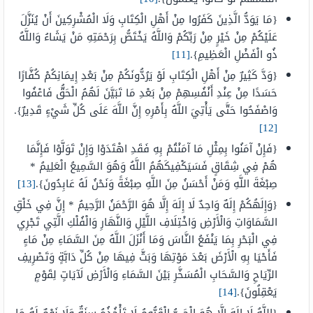
{مَا يَوَدُّ الَّذِينَ كَفَرُوا مِنْ أَهْلِ الْكِتَابِ وَلَا الْمُشْرِكِينَ أَنْ يُنَزَّلَ
عَلَيْكُمْ مِنْ خَيْرٍ مِنْ رَبِّكُمْ وَاللَّهُ يَخْتَصُّ بِرَحْمَتِهِ مَنْ يَشَاءُ وَاللَّهُ
ذُو الْفَضْلِ الْعَظِيمِ}.
[11]
{وَدَّ كَثِيرٌ مِنْ أَهْلِ الْكِتَابِ لَوْ يَرُدُّونَكُمْ مِنْ بَعْدِ إِيمَانِكُمْ كُفَّارًا
حَسَدًا مِنْ عِنْدِ أَنْفُسِهِمْ مِنْ بَعْدِ مَا تَبَيَّنَ لَهُمُ الْحَقُّ فَاعْفُوا
وَاصْفَحُوا حَتَّى يَأْتِيَ اللَّهُ بِأَمْرِهِ إِنَّ اللَّهَ عَلَى كُلِّ شَيْءٍ قَدِيرٌ}.
[12]
{فَإِنْ آمَنُوا بِمِثْلِ مَا آمَنْتُمْ بِهِ فَقَدِ اهْتَدَوْا وَإِنْ تَوَلَّوْا فَإِنَّمَا
هُمْ فِي شِقَاقٍ فَسَيَكْفِيكَهُمُ اللَّهُ وَهُوَ السَّمِيعُ الْعَلِيمُ *
صِبْغَةَ اللَّهِ وَمَنْ أَحْسَنُ مِنَ اللَّهِ صِبْغَةً وَنَحْنُ لَهُ عَابِدُونَ}.
[13]
{وَإِلَهُكُمْ إِلَهٌ وَاحِدٌ لَا إِلَهَ إِلَّا هُوَ الرَّحْمَنُ الرَّحِيمُ * إِنَّ فِي خَلْقِ
السَّمَاوَاتِ وَالْأَرْضِ وَاخْتِلَافِ اللَّيْلِ وَالنَّهَارِ وَالْفُلْكِ الَّتِي تَجْرِي
فِي الْبَحْرِ بِمَا يَنْفَعُ النَّاسَ وَمَا أَنْزَلَ اللَّهُ مِنَ السَّمَاءِ مِنْ مَاءٍ
فَأَحْيَا بِهِ الْأَرْضَ بَعْدَ مَوْتِهَا وَبَثَّ فِيهَا مِنْ كُلِّ دَابَّةٍ وَتَصْرِيفِ
الرِّيَاحِ وَالسَّحَابِ الْمُسَخَّرِ بَيْنَ السَّمَاءِ وَالْأَرْضِ لَآيَاتٍ لِقَوْمٍ
يَعْقِلُونَ}.
[14]