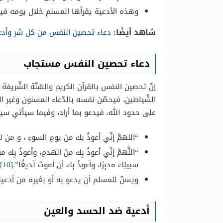
وهذه الأدعية يقرأها المسلم خلال يومه فيتح
شاهد أيضًا:
دعاء تحصين النفس من كل شر وأدع
دعاء تحصين النفس مستجاب
إنّ تحصين النفس بالقرآن الكريم والسّنّة الشّري
الشّياطين، فيحصّن نفسه بالدّعاء المسنون وغير ال
على حدود الله، فيدعو بما أراد، وفيما سيأتي سيتمّ
“اللهمَّ إنِّي أعوذُ بك من يومِ السوءِ ، و من ليل
“اللَّهمَّ إنِّي أعوذُ بِك منَ الهدمِ، وأعوذُ بِك م
سبيلِك مدبِرًا، وأعوذُ بِك أن أموتَ لَديغًا”.
[10]
ويسنّ للمسلم أن يدعو به أو بغيره من أدعية
أدعية ضد الحسد والعين