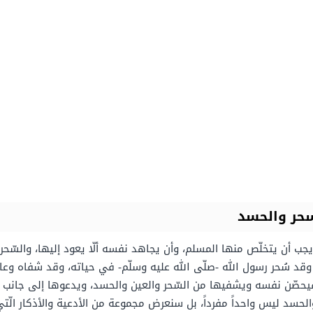
سحر والحسد
جب أن يتخلّص منها المسلم، وأن يجاهد نفسه ألّا يعود إليها، والسّحر ك
، وقد سُحر رسول الله -صلّى الله عليه وسلّم- في حياته، وقد شفاه وع
حصّن نفسه ويشفيها من السّحر والعين والحسد، ويدعوها إلى جانب قراءت
الحسد ليس واحداً مفرداً، بل سنعرض مجموعة من الأدعية والأذكار ال