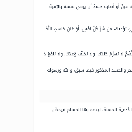
 عينٌ أو أصابه حسدٌ أن يرقي نفسه بالرّقية
ُؤْذِيكَ، مِن شَرِّ كُلِّ نَفْسٍ، أَوْ عَيْنِ حَاسِدٍ، اللَّهُ
لَّهُمَّ لا يُهزَمُ جُندُك، ولا يُخلَفُ وَعدُكَ، ولا يَنفَعُ ذا
حر والحسد المذكور فيما سبق، والله ورسوله
لأدعية الحسنة، ليدعو بها المسلم فيحصّن