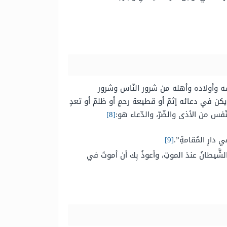
سه وأولاده وأهله من شرور النّاس وشرور
كن في دعائه إثمٌ أو قطيعة رحمٍ أو ظلمٌ أو تعدٍ
فس من الأذى والضّرّ، والدّعاء هو:
[8]
ي دارِ المُقامةِ”.
[9]
يَ الشَّيطانُ عندَ الموتِ، وأعوذُ بِك أن أموتَ في