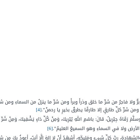
َ برٌّ ولا فاجرٌ من شرِّ ما خلق وذرأَ وبرأَ ومن شرِّ ما ينزلُ من السماءِ وم
 ومن شرِّ كلِّ طارقٍ إلا طارقًا يطرقُ بخيرٍ يا رحمنُ”.
[4]
َ رَقَاهُ جِبْرِيلُ، قالَ: باسْمِ اللهِ يُبْرِيكَ، وَمِنْ كُلِّ دَاءٍ يَشْفِيكَ، وَمِنْ شَرِّ ح
الأرضِ ولا في السماءِ وهو السميعُ العليمُ”.
[6]
ادةِ، ربَّ كلِّ شيءٍ ومَليكَه، أشهَدُ أنْ لا إِلهَ إلَّا أنتَ، أعوذُ بكَ مِن شرّ