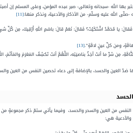
ختبر بها الله -سبحانه وتعالى- صبر عبده المؤمن، وعلى المسلم إن أصبته
 -صلّى الله عليه وسلّم- من الأذكار والأدعية، ونذكر منها:
[11]
فَقالَ: يا مُحَمَّدُ اشْتَكَيْتَ؟ فَقالَ: نَعَمْ قالَ: باسْمِ اللهِ أَرْقِيكَ، مِن كُلِّ شيءٍ ي
هامَّةٍ، ومن كلِّ عينٍ لامَّةٍ”.
[13]
تَّامَّةِ، مِن شرِّ ما أنتَ آخِذٌ بناصيَتِه، اللَّهُمَّ أنتَ تَكشِفُ المَغرَمَ والمَأثَمَ، ال
 ضدّ العين والحسد، بالإضافة إلى دعاء تحصين النفس من العين والس
الحسد
النفس من العين والسحر والحسد، وفيما يأتي ستمّ ذكر مجموعةٍ من ا
 والأدعية هي: