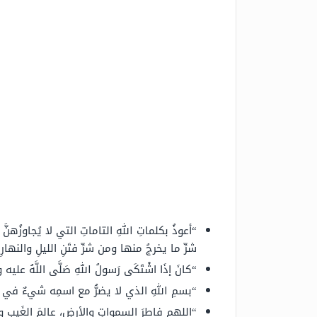
“أعوذُ بكلماتِ اللهِ التاماتِ التي لا يُجاوزُهنّ
شرِّ ما يخرجُ منها ومن شرِّ فتَنِ الليلِ والنهارِ
“كانَ إذَا اشْتَكَى رَسولُ اللهِ صَلَّى اللَّهُ عليه وسلَّم
“بسمِ اللهِ الذي لا يضرُّ مع اسمِه شيءٌ في 
“اللهم فاطرَ السمواتِ والأرضِ، عالمَ الغَيبِ والشه