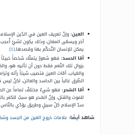
العين:
وإنّ تعريف العين في الدّين الإسلام
آخر ويسمّى المعان، وذلك يكون لشيْ أُعجب بع
يمكن للإنسان التّحكّم بها وقصدها.
[1]
أمّا الحسد:
فهو شعورٌ يتملّك شخصاً خبيثاً 
بزوال تلك النّعم فقط دون أن تأتيه هو، وال
والغياب، أمّات العين فتصيب شيئاً رأته وترا
الطّرق غالباً بين الحاسد والعائن، لكنّ ليس ك
أمّا السّحر:
فهو شيءٌ مختلفٌ تماماً عن الحسد
للموت والقتل، وإنّ السّحر هو سببٌ للكفر بالل
سدّ الإسلام كلّ سبيلٍ وطريق يؤدّي بالنّاس إل
شاهد أيضًا:
علامات خروج العين من الجسد وشف