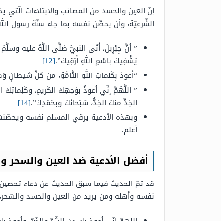
إنّ العين والحسد من المصائب والابتلاءات الّتي ي
الشّرعيّة، وأن يحصّن نفسه بما جاء سنّة رسول الله
” أنَّ جِبْرِيلَ، أَتَى النبيَّ صَلَّى اللَّهُ عليه وسلَّمَ 
يَشْفِيكَ باسْمِ اللهِ أَرْقِيكَ”.
[12]
“أَعوذ بِكَلماتِ اللَّهِ التَّامَّةِ، من كلِّ شيطانٍ وَ
” اللَّهُمَّ إنِّي أعوذُ بوَجهِكَ الكَريمِ، وكَلِماتِكَ ال
الجَدِّ منكَ الجَدُّ، سُبْحانَكَ وبحَمْدِكَ”.
[14]
وبهذه الأدعية يرقي المسلم نفسه ويحصّنها
أعلم.
أفضل الأدعية ضد العين والسحر و
قد تمّ الحديث فيما سبق الحديث عن دعاء تحصين 
نفسه وأهله ومن يريد من العين والحسد والسّحر،