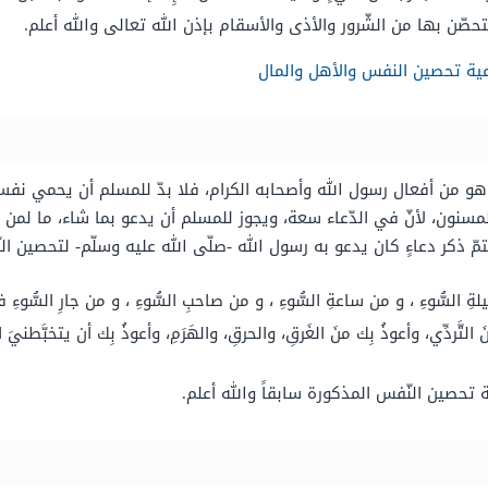
صّن بها من الشّرور والأذى والأسقام بإذن الله تعالى والله أعلم.
ية تحصين النفس والأهل والمال
فة هو من أفعال رسول الله وأصحابه الكرام، فلا بدّ للمسلم أن يحمي نف
مسنون، لأنّ في الدّعاء سعة، ويجوز للمسلم أن يدعو بما شاء، ما لمن ي
 ذكر دعاءٍ كان يدعو به رسول الله -صلّى الله عليه وسلّم- لتحصين النّ
ةِ السُّوءِ ، و من ساعةِ السُّوءِ ، و من صاحبِ السُّوءِ ، و من جارِ السُّوءِ ف
نَ التَّردِّي، وأعوذُ بِك منَ الغَرقِ، والحرقِ، والهَرَمِ، وأعوذُ بِك أن يتخبَّطن
 تحصين النّفس المذكورة سابقاً والله أعلم.