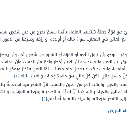
يّ هو قوّةٌ خفيّةٌ شبّهها العلماء بأنّها سهمٌ يخرج من عين شخصٍ ن
 العائن في المعان، سواءً ماله أو أولاده أو رزقه وغيرها من الامور، 
وغير سويّ، بأن تزول النّعم أو القوّة أو السّرور من شخصٍ أخر، وأن ي
فرق بين العين والحسد هو أنّ العين أخطر وأعمّ من الحسد، وأنّ الحاس
ه أمامها، والحسد قد لا تحصل منه مصائب، أمّا العين فتضرّ ويمكن للمع
لّ حاسدٍ عائن، لكنّ كلّ عائنٍ هو حاسدٌ وحاقد والعياذ بالله.
[1]
 والعين، والسّحر أطر من العين والحسد، لأنّ السّحر فيه استعانةٌ بالشّ
ه تعالى والعياذ بالله، كما أنّ له آثاره الخطيرة وتبعاته المؤذية، والسّ
ى السّحر وتبعاته، والعياذ بالله والله أعلم.
[2]
اء المريض