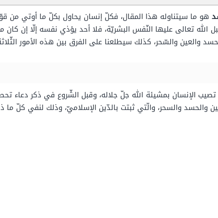
د
هو ما سيتناوله هذا المقال، فكلّ إنسان يحاول بكلّ ما أوتي من قوّ
جبل الله تعالى عليها النّفس البشريّة، فلا أحد يؤذي نفسه إلّا إن كان م
 الحسد والعين والسّحر، كذلك سيطلعنا على الفرق بين هذه الأمور الثّل
ى، تصيب الإنسان بمشيئة الله جلّ جلاله، وقبل الشّروع في ذكر دعاء تح
عين والحسد والسحر، والّتي ثبتت بالدّين الإسلاميّ، وذلك لنفي كلّ ما ذك