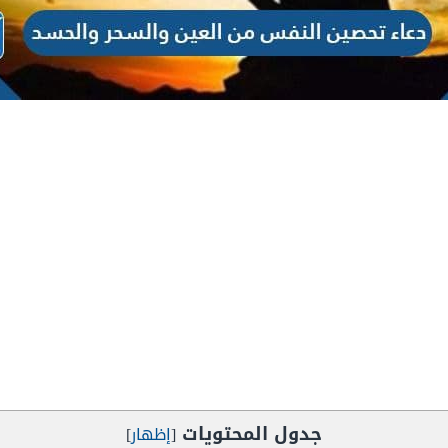
جدول المحتويات
[
إظهار
]