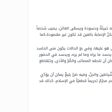
فسه خبيثةٌ وحسودة ويسمّى العائن، يصيب شخصاً
لكنّ الإصابة بالعين قد تكون غير مقصودة.كما
حصل هو عليها، وفي بع الحالات يكون منى الحاسد
د يحسد ما يراه وما لم يره، ويحسد في الحضور
ان أن تلحقه المصائب والضّرّ والأذى، وتتقاطع
ياطين والجنّ، وفيه ضررٌ بليغٌ يمكن أن يؤدّي
حر محرّمٌ تحريماً قطعيّاً في الإسلام، كذلك قد