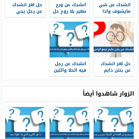
انشدك عن شي
انشدك عن ورع
حل لغز انشدك
مايشوف واذا
صغير بلا روح حل
عن رجل يجي
صارت الدنيا
اللغز
بالسنه يوم
ظلام يشوف
اسمه مكون من
٤ حروف معروف
عند البدو
ويقدمونه
للضيوف
حل لغز انشدك
انشدك عن رجل
عن بنتن دايم
فيه الحلا واللين
ترفع الراس
يرفع راس ليا
صار له امباري
الزوار شاهدوا أيضاً