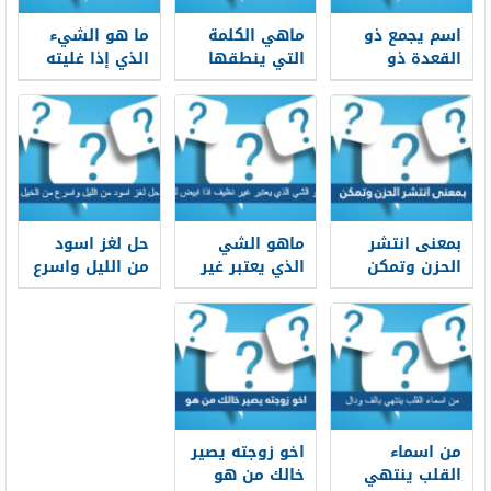
اسم يجمع ذو
ماهي الكلمة
ما هو الشيء
القعدة ذو
التي ينطقها
الذي إذا غليته
الحجة محرم
جميع سكان
جمد
رجب الاشهر من
الأرض بنفس
5 حروف
اللفظ بالرغم
من اختلاف
اللغات
واللهجات
بمعنى انتشر
ماهو الشي
حل لغز اسود
الحزن وتمكن
الذي يعتبر غير
من الليل واسرع
الحزن من 3
نظيف اذا ابيض
من الخيل
حروف
لونه
من اسماء
اخو زوجته يصير
القلب ينتهي
خالك من هو