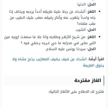
الحل:
الدنيا
اللغز:
أنشدك عن رجلا علينا طريقه أحداً يرحبه ويخاف إذا
جاه واحداً يتهرب عنه وأنكر رفيقه صعب عليك الطيب من
عقب ملفاه؟
الحل:
الشيب
اللغز:
من شـيخ الأزهـر وطلابه وانا علا ما سمعـت ارويه مين
اللى صلى في محرابه ما حي غـيـره يـصلي فيه ؟
الحل:
سيدنا يونس عليه السلام.
اقرأ أيضًا:
انشدك عن ضيف يضيف المعازيب يذبح عشاه ولا
يذوق العزيمة
الغاز مقترحة
نقترح لك الاطلاع على الألغاز التالية: