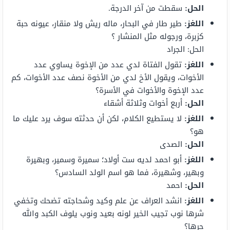
الحل:
سقطت من آخر الدرجة.
اللغز:
طير طار في البحار، ماله ريش ولا منقار، عيونه حبة
كزبرة، ورجوله مثل المنشار ؟
الحل: الجراد
اللغز:
تقول الفتاة لدي عدد من الإخوة يساوي عدد
الأخوات، ويقول الأخ لدي من الأخوة نصف عدد الأخوات، كم
عدد الإخوة والأخوات في الأسرة؟
الحل:
أربع أخوات وثلاثة أشقاء
اللغز:
لا يستطيع الكلام، لكن أن حدثته سوف يرد عليك ما
هو؟
الحل:
الصدى
اللغز:
أبو احمد لديه ست أولاد؛ سميرة وسمير، وبهيرة
وبهير، وشهيرة، فما هو اسم الولد السادس؟
الحل:
احمد
اللغز:
انشد العراف عن علم وكيد وشحاجته تضحك وتخفي
شرها نوب تجيب الخير لونه بعيد ونوب يلوف الكبد والله
حرها؟