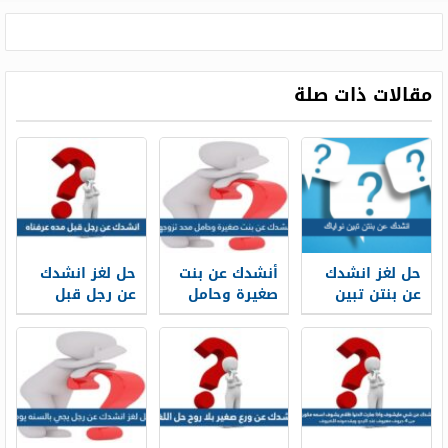
مقالات ذات صلة
حل لغز انشدك
أنشدك عن بنت
حل لغز انشدك
عن بنتن تبين
صغيرة وحامل
عن رجل قبل
نواياك
محد تزوجها ولا
مده عرفناه
جابت عيـال هيبة
وتامر ماتعرف
المجامـل تامر
على اثنين
وعشرين