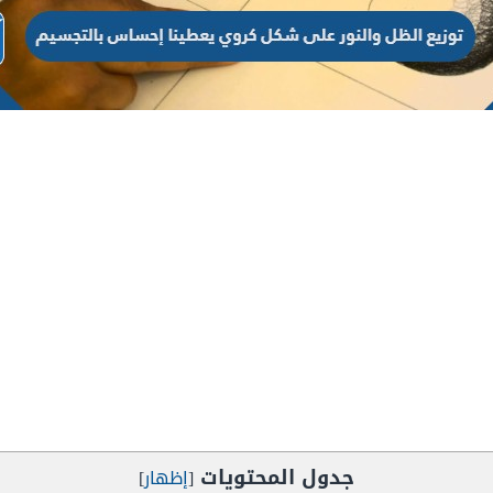
جدول المحتويات
[
إظهار
]