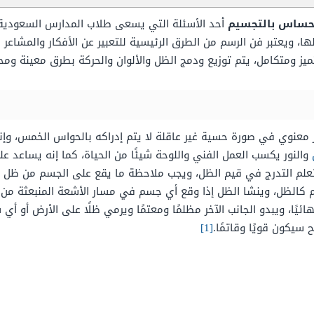
إحساس بالتجسيم
أحد الأسئلة التي يسعى طلاب المدارس السعودية 
لها، ويعتبر فن الرسم من الطرق الرئيسية للتعبير عن الأفكار والمشا
ز ومتكامل، يتم توزيع ودمج الظل والألوان والحركة بطرق معينة وم
ز معنوي في صورة حسية غير عاقلة لا يتم إدراكه بالحواس الخمس، و
والنور يكسب العمل الفني واللوحة شيئًا من الحياة، كما إنه يساعد ع
تعلم التدرج في قيم الظل، ويجب ملاحظة ما يقع على الجسم من ظل 
يم كالظل، وينشا الظل إذا وقع أي جسم في مسار الأشعة المنبعثة من
ًا، ويبدو الجانب الآخر مظلمًا ومعتمًا ويرمي ظلًا على الأرض أو أ
يكون قويًا وقاتمًا.
[1]