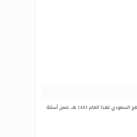
توزيع الظل والنور على شكلٍ كروي يُعطينا إحساس بالتجسيمِ جاء هذا السؤال ضمن أسئلة مادة التربية الفنية، في المنهج السعودي لهذا العام 1443 هـ، ضمن أسئلة